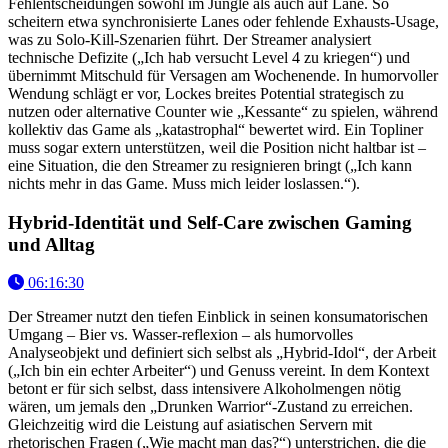
Fehlentscheidungen sowohl im Jungle als auch auf Lane. So
scheitern etwa synchronisierte Lanes oder fehlende Exhausts-Usage,
was zu Solo-Kill-Szenarien führt. Der Streamer analysiert
technische Defizite („Ich hab versucht Level 4 zu kriegen“) und
übernimmt Mitschuld für Versagen am Wochenende. In humorvoller
Wendung schlägt er vor, Lockes breites Potential strategisch zu
nutzen oder alternative Counter wie „Kessante“ zu spielen, während
kollektiv das Game als „katastrophal“ bewertet wird. Ein Topliner
muss sogar extern unterstützen, weil die Position nicht haltbar ist –
eine Situation, die den Streamer zu resignieren bringt („Ich kann
nichts mehr in das Game. Muss mich leider loslassen.“).
Hybrid-Identität und Self-Care zwischen Gaming
und Alltag
06:16:30
Der Streamer nutzt den tiefen Einblick in seinen konsumatorischen
Umgang – Bier vs. Wasser-reflexion – als humorvolles
Analyseobjekt und definiert sich selbst als „Hybrid-Idol“, der Arbeit
(„Ich bin ein echter Arbeiter“) und Genuss vereint. In dem Kontext
betont er für sich selbst, dass intensivere Alkoholmengen nötig
wären, um jemals den „Drunken Warrior“-Zustand zu erreichen.
Gleichzeitig wird die Leistung auf asiatischen Servern mit
rhetorischen Fragen („Wie macht man das?“) unterstrichen, die die