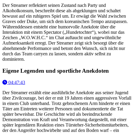
Der Streamer reflektiert seinen Zustand nach Party und
Alkoholkonsum, beschreibt diese als abgeklungen und schaltet
bewusst auf ein ruhigeres Spiel um. Er erwägt die Wahl zwischen
Graves oder Duke, um sich dem koreanischen Tempo anzupassen.
Währenddessen entsteht eine humorvolle Anekdote über die
Interaktion mit einem Spectator („Hundetochter“), wobei nur das
Zeichen „W.O.W.H.C.“ im Chat auftaucht und ungewöhnliche
Aufmerksamkeit erregt. Der Streamer zeigt sich besorgt über die
abnehmende Performance und betont den Wunsch, sich nicht nur
durch das Team carryen zu lassen, sondern aktiv selbst zu
dominieren.
Eigene Legenden und sportliche Anekdoten
04:47:43
Der Streamer erzählt eine ausführliche Anekdote aus seiner Jugend
über Zivilcourage, bei der er mit 19 Jahren einen aggressiven Vorfall
in einem Club unterband. Trotz gebrochenem Arm hinderte er einen
Täter am Eintreten weiterer Personen und dokumentierte die Tat
später beweisbar. Die Geschichte wird als beeindruckende
Demonstration von Kraft und Verantwortung dargestellt, mit einer
später legendären Reaktion eines Türsteher-Sicherheitsmitarbeiters,
der den Angreifer hochwirbelte und auf den Boden warf – ein