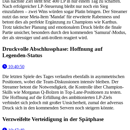
Das nächste Ziel steht fest: 400 LP in nur einem Tag zu schaffen.
Nach erfolgreicher LP-Steuerung bleibt nur noch ein Sieg
einzufahren – zwei Wins würden sogar Platin bringen. Der Streamer
nutzt das neue Meta-Item 'Mandat' für erweiterte Rabenness und
betont dies als perfekte Ergänzung zu Champions wie Karthus.
Trotz taktischer Planung und emotionalem Druck bleibt die finale
Partie unsicher, besonders durch den kommenden 'Samurai'-Modus,
der als stressiger und anti-trollem reagiert wird.
Druckvolle Abschlussphase: Hoffnung auf
Legenden-Status
10:40:50
Die letzten Spiele des Tages verlaufen ebenfalls in asymmetrischen
Positionen, wobei die Team-Diskussionen intensiv bleiben. Der
Streamer betont die Notwendigkeit, die Kontrolle über Champion-
Skills wie Morganas Q-Bolzen in Top-Lane-Positionen zu testen.
Die Hoffnung auf die Erfüllung des ambitionierten LP-Ziels
verbindet sich jedoch mit großer Unsicherheit, zumal der adversus
Druck sich in den kommenden Servern noch steigern könnte.
Verzweifelte Verteidigung in der Spätphase