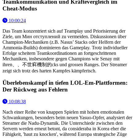
Teamkommunikation und Kräftevergleich im
Cheat-Modus
10:00:24
Das Team konzentriert sich auf Teamplay und Priorisierung der
Ziele, um Мин отступлений zu vermeiden. Diskussionen über
Champion-Mechaniken (z.B. Nasus’ Stacks oder Helfern der
Ammonia-Builds) dominieren das Gameplay. Trotz individueller
Erfolge scheitern Teamkoordinationen an fortgeschrittenen
Mechaniken, insbesondere gegen Champions wie Senay mit
ihren、、不世窲機制的cks und grossen Ranges. Der Streamer
zeigt sich trotz des harten Kampfes kämpferisch.
Überlebenskampf in tiefen LOL-Em-Plattformen:
Der Rückweg aus Fehlern
10:08:38
Nach einer Reihe von knappen Spielen mit hohen emotionalen
Schwankungen, besonders beim neuen Yasuo-Opfer, analysiert der
Streamer die Nadu-Dynamik. Die Unterschiede zwischen den
Servern werden erneut betont, da consideraba in Korea eher die
Fähigkeit, 'haut zu knocken', während Europa strategische Züge