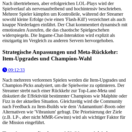
Nach übertriebenen, aber erfolgreichen LOL-Plays wird der
Spielverlauf als nervenaufreibend und hochintensiv beschrieben.
Mehrere Spieler kämpfen um Kontrolleile, während der Streamer
sowohl kleine Erfolge (wie einen 'Flash-Kill') verzeichnet als auch
knappe Niederlagen einfährt. Der Chat kommentiert dynamisch mit
emotionalen Ausrufen, die das chaotische Spielgeschehen
widerspiegeln. Die Ingame-Chat-Interaktion wird explizit als
einzigartig im Vergleich zu anderen Servern hervorgehoben.
Strategische Anpassungen und Meta-Rückkehr:
Item-Upgrades und Champion-Wahl
09:12:33
Nach mehreren verlorenen Spielen werden die Item-Upgrades und
Champion-Picks analysiert, um die Spielweise zu optimieren. Der
Streamer strebt nach einer Rückkehr zur Top-Lane-Meta und
diskutiert die Effektivität bestimmter Champions wie Malphite oder
Fizz in der aktuellen Situation. Gleichzeitig wird die Community
nach Feedback zu Item-Builds wie dem 'Adamantium'-Boots oder
Alternativen wie 'Vibranium' gefragt. Die Priorisierung der Ziele
(z.B. LP-, aber nicht MMR-Gewinn) wird als wichtiger Faktor für
die Mission eingeführt.