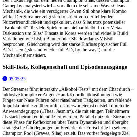
Der Fokus liegt auf dem neuen Champion Silas, dessen Champion
Gameplay analysiert wird – vor allem die seltsame Wave-Clear-
Mechanik, die wie ein verzögerter Gwen-Stil ohne klare Kombo
wirkt. Der Streamer zeigt sich frustriert von der fehlenden
Nutzerfreundlichkeit und spekuliert, dass Silas trotz potenzieller
„Brokenheit“ für viele Spielern unspielbar bleibt. In der Meta-
Diskussion um Silas‘ Einsatz in Korea werden individuelle Build-
Variationen wie Lishu Banner oder Shadowflame-Miststil
besprochen. Gleichzeitig wird der starke Einfluss physischer Full
AD-Listen („sie sind wieder full AD, by the way“) auf die
Mechanik thematisiert.
Skill-Tests, Kollegenschaft und Episodenausgänge
05:05:23
Der Streamer führt interaktiv „Alkohol-Tests“ mit dem Chat durch –
inklusive komplexer Augen-Hand-Koordinationsübungen wie
Finger-zur-Nase-Führen oder rätselhaften Tätigkeiten, um fehlende
Impulskontrolle zu überprüfen. Unerwarteterasi entsteht durch die
Anwesendegruppe („Thea, Jasmin“), die mit einigen Teilnehmern
als stark betrunken identifiziert werden. Parallel nutzt der Streamer
diese Phase für Reflexionen über Team-Dynamiken und übergibt
strategische Überlegungen an Frederic, der Fortschritte in seinem
Champion Pool (Graves, Silas) erzielt. Das vorher festgelegte Ziel