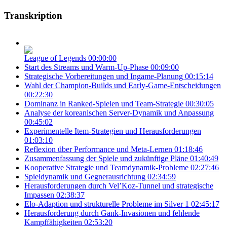
Transkription
League of Legends
00:00:00
Start des Streams und Warm-Up-Phase
00:09:00
Strategische Vorbereitungen und Ingame-Planung
00:15:14
Wahl der Champion-Builds und Early-Game-Entscheidungen
00:22:30
Dominanz in Ranked-Spielen und Team-Strategie
00:30:05
Analyse der koreanischen Server-Dynamik und Anpassung
00:45:02
Experimentelle Item-Strategien und Herausforderungen
01:03:10
Reflexion über Performance und Meta-Lernen
01:18:46
Zusammenfassung der Spiele und zukünftige Pläne
01:40:49
Kooperative Strategie und Teamdynamik-Probleme
02:27:46
Spieldynamik und Gegnerausrichtung
02:34:59
Herausforderungen durch Vel’Koz-Tunnel und strategische
Impassen
02:38:37
Elo-Adaption und strukturelle Probleme im Silver 1
02:45:17
Herausforderung durch Gank-Invasionen und fehlende
Kampffähigkeiten
02:53:20