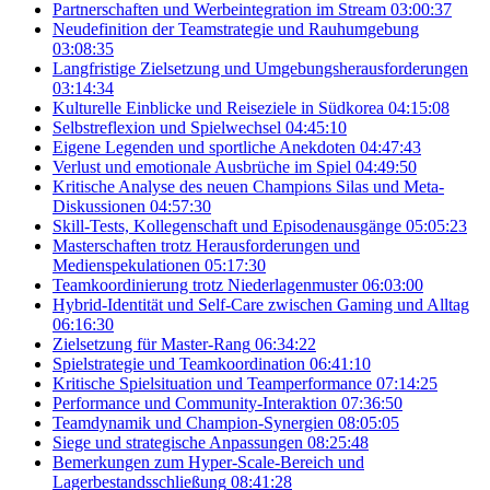
Partnerschaften und Werbeintegration im Stream
03:00:37
Neudefinition der Teamstrategie und Rauhumgebung
03:08:35
Langfristige Zielsetzung und Umgebungsherausforderungen
03:14:34
Kulturelle Einblicke und Reiseziele in Südkorea
04:15:08
Selbstreflexion und Spielwechsel
04:45:10
Eigene Legenden und sportliche Anekdoten
04:47:43
Verlust und emotionale Ausbrüche im Spiel
04:49:50
Kritische Analyse des neuen Champions Silas und Meta-
Diskussionen
04:57:30
Skill-Tests, Kollegenschaft und Episodenausgänge
05:05:23
Masterschaften trotz Herausforderungen und
Medienspekulationen
05:17:30
Teamkoordinierung trotz Niederlagenmuster
06:03:00
Hybrid-Identität und Self-Care zwischen Gaming und Alltag
06:16:30
Zielsetzung für Master-Rang
06:34:22
Spielstrategie und Teamkoordination
06:41:10
Kritische Spielsituation und Teamperformance
07:14:25
Performance und Community-Interaktion
07:36:50
Teamdynamik und Champion-Synergien
08:05:05
Siege und strategische Anpassungen
08:25:48
Bemerkungen zum Hyper-Scale-Bereich und
Lagerbestandsschließung
08:41:28