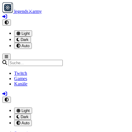
legends
⚔
army
Light
Dark
Auto
Twitch
Games
Kanäle
Light
Dark
Auto