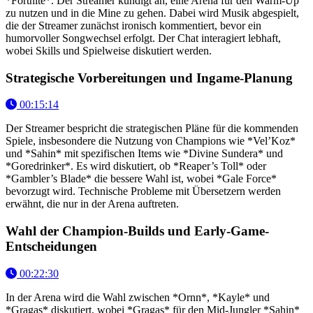
*Fortnite*. Der Streamer kündigt an, eine Arena für den Warm-Up
zu nutzen und in die Mine zu gehen. Dabei wird Musik abgespielt,
die der Streamer zunächst ironisch kommentiert, bevor ein
humorvoller Songwechsel erfolgt. Der Chat interagiert lebhaft,
wobei Skills und Spielweise diskutiert werden.
Strategische Vorbereitungen und Ingame-Planung
00:15:14
Der Streamer bespricht die strategischen Pläne für die kommenden
Spiele, insbesondere die Nutzung von Champions wie *Vel’Koz*
und *Sahin* mit spezifischen Items wie *Divine Sundera* und
*Goredrinker*. Es wird diskutiert, ob *Reaper’s Toll* oder
*Gambler’s Blade* die bessere Wahl ist, wobei *Gale Force*
bevorzugt wird. Technische Probleme mit Übersetzern werden
erwähnt, die nur in der Arena auftreten.
Wahl der Champion-Builds und Early-Game-
Entscheidungen
00:22:30
In der Arena wird die Wahl zwischen *Ornn*, *Kayle* und
*Gragas* diskutiert, wobei *Gragas* für den Mid-Jungler *Sahin*