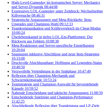
High-Level-Gameplay im koreanischen Server: Mechanics
und Server-Dynamik
08:44:08
Expressives LOL-Gameplay unter Zeitdruck: Wechselseitige
Killversuche
08:46:31
Strategische Anpassungen und Meta-Rückkehr: Item-
Upgrades und Champion-Wahl
09:12:33
Teamkommunikation und Kräftevergleich im Cheat-Modus
10:00:24
Überlebenskampf in tiefen LOL-Em-Plattformen: Der
Rückweg aus Fehlern
10:08:38
Meta-Reaktionen und Server-spezifische Einstellungen
10:20:04
Spannungs inklusive Abschlüsse und neue Item-Strategien
10:33:08
Druckvolle Abschlussphase: Hoffnung auf Legenden-Status
10:40:50
Verzweifelte Verteidigung in der Spätphase
10:47:49
Reflexion über Champion-Mechamik und
Schwierigkeitsgrade
10:53:24
Teamstrategie und Champion-Auswahl für bevorstehende
Kämpfe
10:59:52
Nahende Entscheidung und taktische Anpassungen
11:08:59
Entscheidende Spielzüge und Champion-Performance
11:42:25
Abschließende Reflexion über Teamleistung und LP-Ziele