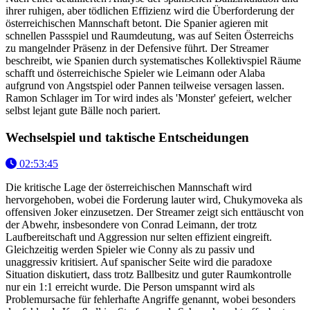
ihrer ruhigen, aber tödlichen Effizienz wird die Überforderung der
österreichischen Mannschaft betont. Die Spanier agieren mit
schnellen Passspiel und Raumdeutung, was auf Seiten Österreichs
zu mangelnder Präsenz in der Defensive führt. Der Streamer
beschreibt, wie Spanien durch systematisches Kollektivspiel Räume
schafft und österreichische Spieler wie Leimann oder Alaba
aufgrund von Angstspiel oder Pannen teilweise versagen lassen.
Ramon Schlager im Tor wird indes als 'Monster' gefeiert, welcher
selbst lejant gute Bälle noch pariert.
Wechselspiel und taktische Entscheidungen
02:53:45
Die kritische Lage der österreichischen Mannschaft wird
hervorgehoben, wobei die Forderung lauter wird, Chukymoveka als
offensiven Joker einzusetzen. Der Streamer zeigt sich enttäuscht von
der Abwehr, insbesondere von Conrad Leimann, der trotz
Laufbereitschaft und Aggression nur selten effizient eingreift.
Gleichzeitig werden Spieler wie Conny als zu passiv und
unaggressiv kritisiert. Auf spanischer Seite wird die paradoxe
Situation diskutiert, dass trotz Ballbesitz und guter Raumkontrolle
nur ein 1:1 erreicht wurde. Die Person umspannt wird als
Problemursache für fehlerhafte Angriffe genannt, wobei besonders