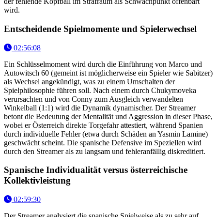
der fehlende Kopfball im Strafraum als Schwachpunkt offenbart
wird.
Entscheidende Spielmomente und Spielerwechsel
02:56:08
Ein Schlüsselmoment wird durch die Einführung von Marco und
Autowitsch 60 (gemeint ist möglicherweise ein Spieler wie Sabitzer)
als Wechsel angekündigt, was zu einem Umschalten der
Spielphilosophie führen soll. Nach einem durch Chukymoveka
verursachten und von Conny zum Ausgleich verwandelten
Winkelball (1:1) wird die Dynamik dynamischer. Der Streamer
betont die Bedeutung der Mentalität und Aggression in dieser Phase,
wobei er Österreich direkte Torgefahr attestiert, während Spanien
durch individuelle Fehler (etwa durch Schäden an Yasmin Lamine)
geschwächt scheint. Die spanische Defensive im Speziellen wird
durch den Streamer als zu langsam und fehleranfällig diskreditiert.
Spanische Individualität versus österreichische
Kollektivleistung
02:59:30
Der Streamer analysiert die spanische Spielweise als zu sehr auf