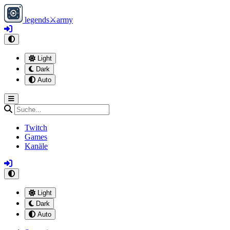
legends
⚔
army
Light
Dark
Auto
Twitch
Games
Kanäle
Light
Dark
Auto