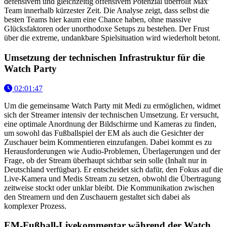
defensivem und gleichzeitig offensivem Potenzial überrollt Max’
Team innerhalb kürzester Zeit. Die Analyse zeigt, dass selbst die
besten Teams hier kaum eine Chance haben, ohne massive
Glücksfaktoren oder unorthodoxe Setups zu bestehen. Der Frust
über die extreme, undankbare Spielsituation wird wiederholt betont.
Umsetzung der technischen Infrastruktur für die
Watch Party
02:01:47
Um die gemeinsame Watch Party mit Medi zu ermöglichen, widmet
sich der Streamer intensiv der technischen Umsetzung. Er versucht,
eine optimale Anordnung der Bildschirme und Kameras zu finden,
um sowohl das Fußballspiel der EM als auch die Gesichter der
Zuschauer beim Kommentieren einzufangen. Dabei kommt es zu
Herausforderungen wie Audio-Problemen, Überlagerungen und der
Frage, ob der Stream überhaupt sichtbar sein solle (Inhalt nur in
Deutschland verfügbar). Er entscheidet sich dafür, den Fokus auf die
Live-Kamera und Medis Stream zu setzen, obwohl die Übertragung
zeitweise stockt oder unklar bleibt. Die Kommunikation zwischen
den Streamern und den Zuschauern gestaltet sich dabei als
komplexer Prozess.
EM-Fußball-Livekommentar während der Watch