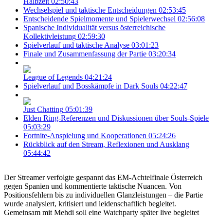
Halbzeit
02:50:43
Wechselspiel und taktische Entscheidungen
02:53:45
Entscheidende Spielmomente und Spielerwechsel
02:56:08
Spanische Individualität versus österreichische
Kollektivleistung
02:59:30
Spielverlauf und taktische Analyse
03:01:23
Finale und Zusammenfassung der Partie
03:20:34
League of Legends
04:21:24
Spielverlauf und Bosskämpfe in Dark Souls
04:22:47
Just Chatting
05:01:39
Elden Ring-Referenzen und Diskussionen über Souls-Spiele
05:03:29
Fortnite-Anspielung und Kooperationen
05:24:26
Rückblick auf den Stream, Reflexionen und Ausklang
05:44:42
Der Streamer verfolgte gespannt das EM-Achtelfinale Österreich
gegen Spanien und kommentierte taktische Nuancen. Von
Positionsfehlern bis zu individuellen Glanzleistungen – die Partie
wurde analysiert, kritisiert und leidenschaftlich begleitet.
Gemeinsam mit Mehdi soll eine Watchparty später live begleitet