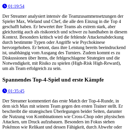
01:19:54
Der Streamer analysiert intensiv die Teamzusammensetzungen der
Spieler Max, Wieland und Chef, die alle den Einzug in die Top 4
geschafft haben. Er bewertet ihre Teams als extrem stark, aber
gleichzeitig auch als risikoreich und schwer zu handhaben in diesem
Kontext. Besonders kritisch wird die fehlende Attackenabdeckung
durch bestimmte Typen oder Angriffe wie Psychokinese
hervorgehoben. Er betont, dass ihre Leistung bereits beeindruckend
ist, unabhängig vom Ausgang des Turniers. Zudem kommt es zu
Diskussionen über Items, die fehlgeschlagene Strategien und die
Notwendigkeit, mit Risiko zu spielen (High-Risk High-Reward),
um als Team erfolgreich zu sein.
Spannendes Top-4-Spiel und erste Kämpfe
01:35:45
Der Streamer kommentiert das erste Match der Top-4-Runde, in
dem sich Max mit seinem Team gegen den ersten Trainer stellt. Er
beschreibt die strategischen Überlegungen beider Seiten, darunter
die Nutzung von Kombinationen wie Cross-Chop oder physischen
Attacken, um Druck aufzubauen. Besonders im Fokus stehen
Pokémon wie Relikant und dessen Fähigkeit, durch Abwehr oder