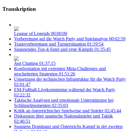
Transkription
League of Legends
00:00:00
Vorbereitung auf die Watch Party und Spielanalyse
00:02:59
Teamvorbereitung und Turniersituation
01:19:54
Spannendes Top-4-Spiel und erste Kämpfe
01:35:45
Just Chatting
01:37:15
Konfrontation mit extremen Meta-Challenges und
gescheiterten Strategien
01:51:26
Umsetzung der technischen Infrastruktur für die Watch Party
02:01:47
EM-Fußball-Livekommentar während der Watch Party
02:22:32
Taktische Analysen und emotionale Unterstützung bei
Schlüsselmomenten
02:35:03
Kritik an österreichischer Spielweise und Spieler
02:45:44
Diskussion über spanische Nationalspieler und Taktik
02:46:51
Spaniens Dominanz und Österreichs Kampf in der zweiten