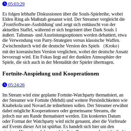
05:03:29
Es folgen lebhafte Diskussionen über die Souls-Spielreihe, wobei
Elden Ring als Maßstab genannt wird. Der Streamer vergleicht die
,FromSoftware-Ausbildung' und zeigt sich enttäuscht von der
aktuellen Staffel, während er sich begeistert über Dark Souls 1
äußert. Talisman- und Ausrüstungsoptionen werden debattiert, etwa
die Verwendung von Parry-Strategien versus klassische Waffen.
Zwischendurch wird die deutsche Version des Spiels （Kroko）
mit der koreanischen Version verglichen, wobei der deutsche Ansatz
bevorzugt wird. Ein Fokus liegt auf der dunklen Atmosphäre der
Spiele, die sich auch in der Mentalität der Spieler übertragen.
Fortnite-Anspielung und Kooperationen
05:24:26
Im Stream wird eine geplante Fortnite-Watchparty thematisiert, an
der Streamer wie Fortnite (Mehdi) und weitere Persönlichkeiten wie
Knabekola und NovaeLite teilnehmen sollen. Der Streamer erwähnt
dabei mögliche Kooperationen oder gemeinsame Streams, die
jedoch nur am Rande thematisiert werden. Ein konkretes Datum
oder Format der Watchparty wird nicht genannt, aber die Vorfreude
auf Events dieser Art ist spürbar. Es handelt sich hier um den