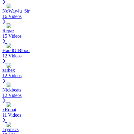
NoWay4u_Sir
16 Videos
Repaz
15 Videos
HandOfBlood
12 Videos
zarbex
12 Videos
Niekbeats
12 Videos
xRohat
11 Videos
Trymacs