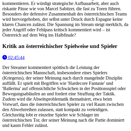
kommentieren. Er würdigt strategische Aufbauarbeit, aber auch
riskante Pässe wie von Marcel Sabitzer, die fast zu Toren führen.
Besonders der defensive Zusammenhalt des österreichischen Teams
wird hervorgehoben, der selbst unter Druck durch Espagne keine
klaren Chancen zulässt. Die Spannung im Stream steigt merklich, da
jeder Angriff oder Fehlpass kritisch kommentiert wird – ist
Österreich auf dem Weg ins Halbfinale?
Kritik an österreichischer Spielweise und Spieler
02:45:44
Der Streamer kommentiert spöttisch die Leistung der
österreichischen Mannschaft, insbesondere eines Spielers
(Kriegerus), der seiner Meinung nach durch mangelnde Disziplin
auffällt. Er spielt mit Begriffen wie 'Hardecore Fantasie' und
'Ballerina' auf offensichtliche Schwächen in der Positionsspiel oder
Bewegungsabläufen an und fordert eine Straffung der Taktik.
Zudem wird die Abseitsproblematik thematisiert, etwa beim
Vorwurf, dass die österreichischen Spieler zu viel Raum zwischen
den Abwehrreihen zulassen, statt kompakt zu verteidigen.
Gleichzeitig lobt er einzelne Spieler wie Schlager im
österreichischen Tor, der seiner Meinung nach die Partie dominiert
und kaum Fehler zulässt.