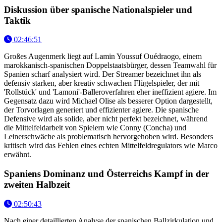
Diskussion über spanische Nationalspieler und
Taktik
02:46:51
Großes Augenmerk liegt auf Lamin Youssuf Ouédraogo, einem
marokkanisch-spanischen Doppelstaatsbürger, dessen Teamwahl für
Spanien scharf analysiert wird. Der Streamer bezeichnet ihn als
defensiv starken, aber kreativ schwachen Flügelspieler, der mit
'Rollstück' und 'Lamoni'-Balleroverfahren eher ineffizient agiere. Im
Gegensatz dazu wird Michael Olise als besserer Option dargestellt,
der Torvorlagen generiert und effizienter agiere. Die spanische
Defensive wird als solide, aber nicht perfekt bezeichnet, während
die Mittelfeldarbeit von Spielern wie Conny (Concha) und
Leinerschwäche als problematisch hervorgehoben wird. Besonders
kritisch wird das Fehlen eines echten Mittelfeldregulators wie Marco
erwähnt.
Spaniens Dominanz und Österreichs Kampf in der
zweiten Halbzeit
02:50:43
Nach einer detaillierten Analyse der spanischen Ballzirkulation und