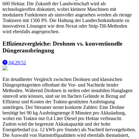
600 Hektar. Die Zukunft der Landwirtschaft wird als
technologieoffen diskutiert, wobei kleinere Maschinen mit
modularen Funktionen als sinnvoller angesehen werden als riesige
Traktoren mit 1500 PS. Die Haltung der Landtechnikindustrie zu
innovativen Lösungen wie dem Nexat oder Strip-Till-Methoden
wird ebenfalls angesprochen.
Effizienzvergleiche: Drohnen vs. konventionelle
Düngerausbringung
04:29:52
Ein detaillierter Vergleich zwischen Drohnen und klassischen
Düngespritzgeräten offenbart die Vor- und Nachteile beider
Methoden. Während Drohnen in steilen oder instabilen Hanglagen
sinnvoll sein können, sind sie im flachen Gelände in Bezug auf
Effizienz und Kosten der Traktor-gestützten Ausbringung
unterlegen. Der Streamer nennt konkrete Zahlen: Eine Drohne
benötigt bei 90 kg Ausbringmenge 8 Minuten pro Akkuladung,
wobei ein Traktor nur 0,4 Liter Diesel pro Hektar verbraucht.
Zudem wird die begrenzte Akkukapazität und der hohe
Energiebedarf (ca. 12 kWh pro Stunde) als Nachteil hervorgehoben.
Die Auswahl von Harnstoffqualitäten wird ebenfalls thematisiert,