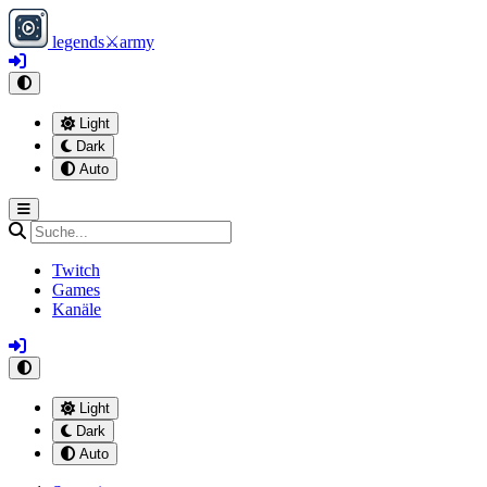
legends
⚔
army
Light
Dark
Auto
Twitch
Games
Kanäle
Light
Dark
Auto