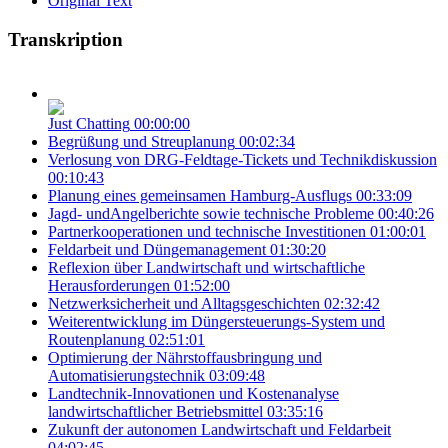
Original Text
Transkription
Just Chatting
00:00:00
Begrüßung und Streuplanung
00:02:34
Verlosung von DRG-Feldtage-Tickets und Technikdiskussion
00:10:43
Planung eines gemeinsamen Hamburg-Ausflugs
00:33:09
Jagd- undAngelberichte sowie technische Probleme
00:40:26
Partnerkooperationen und technische Investitionen
01:00:01
Feldarbeit und Düngemanagement
01:30:20
Reflexion über Landwirtschaft und wirtschaftliche
Herausforderungen
01:52:00
Netzwerksicherheit und Alltagsgeschichten
02:32:42
Weiterentwicklung im Düngersteuerungs-System und
Routenplanung
02:51:01
Optimierung der Nährstoffausbringung und
Automatisierungstechnik
03:09:48
Landtechnik-Innovationen und Kostenanalyse
landwirtschaftlicher Betriebsmittel
03:35:16
Zukunft der autonomen Landwirtschaft und Feldarbeit
04:02:45