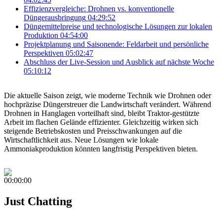
Effizienzvergleiche: Drohnen vs. konventionelle
Düngerausbringung
04:29:52
Düngemittelpreise und technologische Lösungen zur lokalen
Produktion
04:54:00
Projektplanung und Saisonende: Feldarbeit und persönliche
Perspektiven
05:02:47
Abschluss der Live-Session und Ausblick auf nächste Woche
05:10:12
Die aktuelle Saison zeigt, wie moderne Technik wie Drohnen oder
hochpräzise Düngerstreuer die Landwirtschaft verändert. Während
Drohnen in Hanglagen vorteilhaft sind, bleibt Traktor-gestützte
Arbeit im flachen Gelände effizienter. Gleichzeitig wirken sich
steigende Betriebskosten und Preisschwankungen auf die
Wirtschaftlichkeit aus. Neue Lösungen wie lokale
Ammoniakproduktion könnten langfristig Perspektiven bieten.
00:00:00
Just Chatting