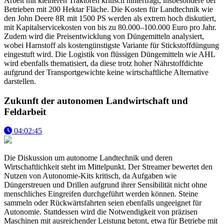
Arbeit mit kleineren Traktoren kritisch hinterfragt, insbesondere bei
Betrieben mit 200 Hektar Fläche. Die Kosten für Landtechnik wie
den John Deere 8R mit 1500 PS werden als extrem hoch diskutiert,
mit Kapitalservicekosten von bis zu 80.000–100.000 Euro pro Jahr.
Zudem wird die Preisentwicklung von Düngemitteln analysiert,
wobei Harnstoff als kostengünstigste Variante für Stickstoffdüngung
eingestuft wird. Die Logistik von flüssigen Düngemitteln wie AHL
wird ebenfalls thematisiert, da diese trotz hoher Nährstoffdichte
aufgrund der Transportgewichte keine wirtschaftliche Alternative
darstellen.
Zukunft der autonomen Landwirtschaft und
Feldarbeit
04:02:45
Die Diskussion um autonome Landtechnik und deren
Wirtschaftlichkeit steht im Mittelpunkt. Der Streamer bewertet den
Nutzen von Autonomie-Kits kritisch, da Aufgaben wie
Düngerstreuen und Drillen aufgrund ihrer Sensibilität nicht ohne
menschliches Eingreifen durchgeführt werden können. Steine
sammeln oder Rückwärtsfahrten seien ebenfalls ungeeignet für
Autonomie. Stattdessen wird die Notwendigkeit von präzisen
Maschinen mit ausreichender Leistung betont, etwa für Betriebe mit