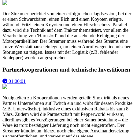
Der Streamer berichtet von einer erfolgreichen Jagdsession, bei der
er einen Schwarzbären, einen Elch und einen Koyoten erlegte,
während 'Fritzi' einen Koyoten und einen Hirsch schoss. Parallel
dazu wird die Technik auf dem Traktor thematisiert, vor allem die
Verarbeitung von 'Harnstoff' und die anstehende Reinigung der
Motorpartikelfilter. Der Streamer muss während des Streams eine
kurze Werkstattpause einlegen, um einen Anruf wegen technischer
Störungen zu tätigen. Issues mit der Logistik (z.B. fehlender
Schlepper) werden angesprochen.
Partnerkooperationen und technische Investitionen
01:00:01
Neuigkeiten zu Kooperationen werden geteilt: Snox tritt als neues
Partner-Unternehmen auf Twitch ein und wirbt für dessen Produkte
(z.B. Unterwäsche), inklusive eines exklusiven Rabatts bis zum 8.
März. Zudem wird die Partnerschaft mit Pepperworld wirksam,
allerdings gibt es Verzögerungen bei einer Samenbestellung – die
Ware ist trotz bestätigter Lieferung noch nicht eingetroffen. Der
Streamer kündigt an, hierzu noch eine eigene Auseinandersetzung
zu veröffentlichen, und verweist auf das eigene