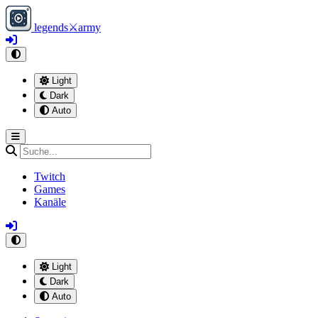
legends
⚔
army
Light
Dark
Auto
Twitch
Games
Kanäle
Light
Dark
Auto