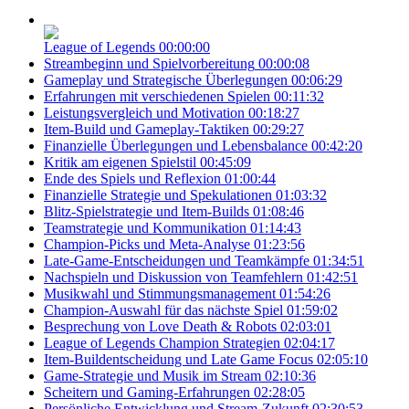
League of Legends
00:00:00
Streambeginn und Spielvorbereitung
00:00:08
Gameplay und Strategische Überlegungen
00:06:29
Erfahrungen mit verschiedenen Spielen
00:11:32
Leistungsvergleich und Motivation
00:18:27
Item-Build und Gameplay-Taktiken
00:29:27
Finanzielle Überlegungen und Lebensbalance
00:42:20
Kritik am eigenen Spielstil
00:45:09
Ende des Spiels und Reflexion
01:00:44
Finanzielle Strategie und Spekulationen
01:03:32
Blitz-Spielstrategie und Item-Builds
01:08:46
Teamstrategie und Kommunikation
01:14:43
Champion-Picks und Meta-Analyse
01:23:56
Late-Game-Entscheidungen und Teamkämpfe
01:34:51
Nachspieln und Diskussion von Teamfehlern
01:42:51
Musikwahl und Stimmungsmanagement
01:54:26
Champion-Auswahl für das nächste Spiel
01:59:02
Besprechung von Love Death & Robots
02:03:01
League of Legends Champion Strategien
02:04:17
Item-Buildentscheidung und Late Game Focus
02:05:10
Game-Strategie und Musik im Stream
02:10:36
Scheitern und Gaming-Erfahrungen
02:28:05
Persönliche Entwicklung und Stream-Zukunft
02:30:53