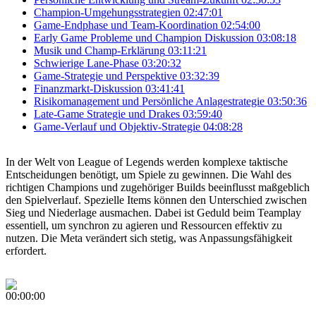
Champion-Umgehungsstrategien
02:47:01
Game-Endphase und Team-Koordination
02:54:00
Early Game Probleme und Champion Diskussion
03:08:18
Musik und Champ-Erklärung
03:11:21
Schwierige Lane-Phase
03:20:32
Game-Strategie und Perspektive
03:32:39
Finanzmarkt-Diskussion
03:41:41
Risikomanagement und Persönliche Anlagestrategie
03:50:36
Late-Game Strategie und Drakes
03:59:40
Game-Verlauf und Objektiv-Strategie
04:08:28
In der Welt von League of Legends werden komplexe taktische
Entscheidungen benötigt, um Spiele zu gewinnen. Die Wahl des
richtigen Champions und zugehöriger Builds beeinflusst maßgeblich
den Spielverlauf. Spezielle Items können den Unterschied zwischen
Sieg und Niederlage ausmachen. Dabei ist Geduld beim Teamplay
essentiell, um synchron zu agieren und Ressourcen effektiv zu
nutzen. Die Meta verändert sich stetig, was Anpassungsfähigkeit
erfordert.
00:00:00