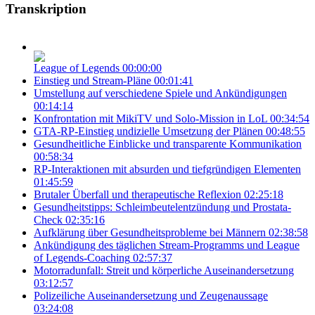
Transkription
League of Legends
00:00:00
Einstieg und Stream-Pläne
00:01:41
Umstellung auf verschiedene Spiele und Ankündigungen
00:14:14
Konfrontation mit MikiTV und Solo-Mission in LoL
00:34:54
GTA-RP-Einstieg undizielle Umsetzung der Plänen
00:48:55
Gesundheitliche Einblicke und transparente Kommunikation
00:58:34
RP-Interaktionen mit absurden und tiefgründigen Elementen
01:45:59
Brutaler Überfall und therapeutische Reflexion
02:25:18
Gesundheitstipps: Schleimbeutelentzündung und Prostata-
Check
02:35:16
Aufklärung über Gesundheitsprobleme bei Männern
02:38:58
Ankündigung des täglichen Stream-Programms und League
of Legends-Coaching
02:57:37
Motorradunfall: Streit und körperliche Auseinandersetzung
03:12:57
Polizeiliche Auseinandersetzung und Zeugenaussage
03:24:08