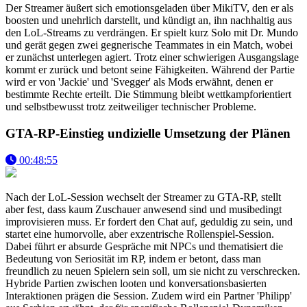
Der Streamer äußert sich emotionsgeladen über MikiTV, den er als
boosten und unehrlich darstellt, und kündigt an, ihn nachhaltig aus
den LoL-Streams zu verdrängen. Er spielt kurz Solo mit Dr. Mundo
und gerät gegen zwei gegnerische Teammates in ein Match, wobei
er zunächst unterlegen agiert. Trotz einer schwierigen Ausgangslage
kommt er zurück und betont seine Fähigkeiten. Während der Partie
wird er von 'Jackie' und 'Svegger' als Mods erwähnt, denen er
bestimmte Rechte erteilt. Die Stimmung bleibt wettkampforientiert
und selbstbewusst trotz zeitweiliger technischer Probleme.
GTA-RP-Einstieg undizielle Umsetzung der Plänen
00:48:55
Nach der LoL-Session wechselt der Streamer zu GTA-RP, stellt
aber fest, dass kaum Zuschauer anwesend sind und musibedingt
improvisieren muss. Er fordert den Chat auf, geduldig zu sein, und
startet eine humorvolle, aber exzentrische Rollenspiel-Session.
Dabei führt er absurde Gespräche mit NPCs und thematisiert die
Bedeutung von Seriosität im RP, indem er betont, dass man
freundlich zu neuen Spielern sein soll, um sie nicht zu verschrecken.
Hybride Partien zwischen looten und konversationsbasierten
Interaktionen prägen die Session. Zudem wird ein Partner 'Philipp'