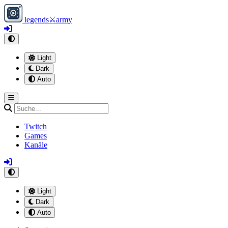
legends
⚔
army
Light
Dark
Auto
Twitch
Games
Kanäle
Light
Dark
Auto