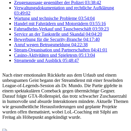
Zeugenaussage gegenüber der Polizei
03:38:42
Verwaltungsdokumentation und rechtliche Aufklärung
03:49:02
Wartung und technische Probleme
03:54:04
Handel mit Fahrrädern und Motorrädern
03:55:16
Fahrradhelm-Verkauf und Tauschgeschäft
03:59:23
Service an der Tankstelle und Skandal
04:04:20
Bewerbung für die Security-Branche
04:17:40
Anruf wegen Betrugsmeldung
04:22:38
Stream-Organisation und Partnerschaften
04:41:01
Casino-Aktivitäten und Spieletests
05:13:04
Streamende und Ausblick
05:48:47
Nach einer emotionalen Rückkehr aus dem Urlaub und einem
unbeugsamen Geist begann der Streamdienst mit einer fesselnden
League-of-Legends-Session als Dr. Mundo. Die Partie gipfelte in
einem spektakulären Comeback gegen übermächtige Gegner.
Darauf folgte GTA-Rollenspiel, das trotz schwacher Zuschauerzahl
in humorvolle und absurde Interaktionen mündete. Aktuelle Themen
wie gesundheitliche Herausforderungen und geplante Projekte
wurden offen thematisiert, wobei LoL-Coaching mit Silphi am
Freitag als Höhepunkt angekündigt wurde.