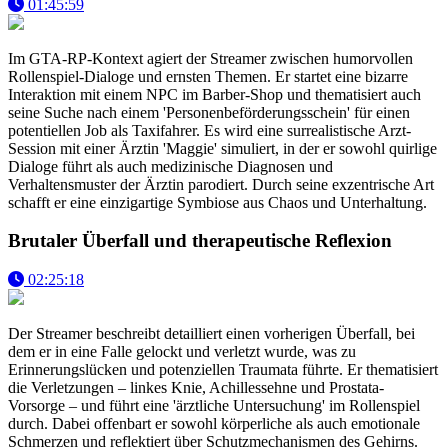
01:45:59
Im GTA-RP-Kontext agiert der Streamer zwischen humorvollen
Rollenspiel-Dialoge und ernsten Themen. Er startet eine bizarre
Interaktion mit einem NPC im Barber-Shop und thematisiert auch
seine Suche nach einem 'Personenbeförderungsschein' für einen
potentiellen Job als Taxifahrer. Es wird eine surrealistische Arzt-
Session mit einer Ärztin 'Maggie' simuliert, in der er sowohl quirlige
Dialoge führt als auch medizinische Diagnosen und
Verhaltensmuster der Ärztin parodiert. Durch seine exzentrische Art
schafft er eine einzigartige Symbiose aus Chaos und Unterhaltung.
Brutaler Überfall und therapeutische Reflexion
02:25:18
Der Streamer beschreibt detailliert einen vorherigen Überfall, bei
dem er in eine Falle gelockt und verletzt wurde, was zu
Erinnerungslücken und potenziellen Traumata führte. Er thematisiert
die Verletzungen – linkes Knie, Achillessehne und Prostata-
Vorsorge – und führt eine 'ärztliche Untersuchung' im Rollenspiel
durch. Dabei offenbart er sowohl körperliche als auch emotionale
Schmerzen und reflektiert über Schutzmechanismen des Gehirns.