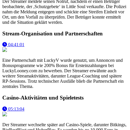
Der Streamer meldete seinen Notruf, nachdem er einen Betrüger
beobachtete, der ,Schutzgebete‘ in Little Soul verkaufte. Die Polizei
nahm die Meldung entgegen und schickte eine Streifen Einheit vor
Ort, um den Vorfall zu überprüfen. Der Betrüger konnte ermittelt
und die Situation geklärt werden.
Stream-Organisation und Partnerschaften
04:41:01
Eine Partnerschaft mit LuckyV wurde genutzt, um Annoncen und
Bonusprogramme wie 200% Bonus für Ersteinzahlungen bei
LuckyLooney.com zu bewerben. Der Streamer erwähnte auch
weitere Streamaktivitäten, darunter League-Coaching und spätere
RP-Sessions. Trotz technischer Ausfälle blieb die Partnerschaft ein
zentrales Thema.
Casino-Aktivitäten und Spieletests
05:13:04
Der Streamer wechselte später auf Casino-Spiele, darunter Bitkings,
BigBestBlast und HyberPlay. Es wurden bis zu 10.000 Euro in