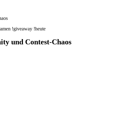
haos
ramen !giveaway !heute
ity und Contest-Chaos