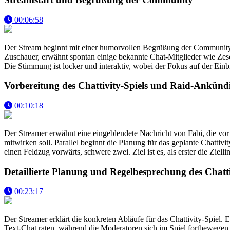
00:06:58
Der Stream beginnt mit einer humorvollen Begrüßung der Community 
Zuschauer, erwähnt spontan einige bekannte Chat-Mitglieder wie Zesch
Die Stimmung ist locker und interaktiv, wobei der Fokus auf der Einb
Vorbereitung des Chattivity-Spiels und Raid-Ankün
00:10:18
Der Streamer erwähnt eine eingeblendete Nachricht von Fabi, die vo
mitwirken soll. Parallel beginnt die Planung für das geplante Chatti
einen Feldzug vorwärts, schwere zwei. Ziel ist es, als erster die Ziel
Detaillierte Planung und Regelbesprechung des Chatti
00:23:17
Der Streamer erklärt die konkreten Abläufe für das Chattivity-Spiel.
Text-Chat raten, während die Moderatoren sich im Spiel fortbewegen.