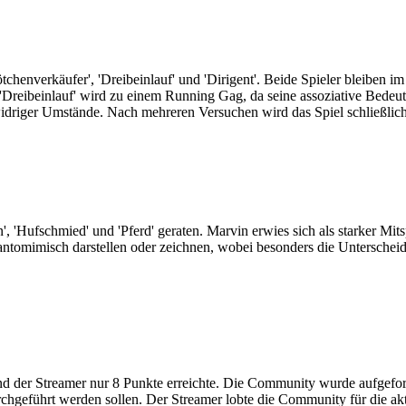
ötchenverkäufer', 'Dreibeinlauf' und 'Dirigent'. Beide Spieler bleiben 
f 'Dreibeinlauf' wird zu einem Running Gag, da seine assoziative Bed
 widriger Umstände. Nach mehreren Versuchen wird das Spiel schließlic
Hufschmied' und 'Pferd' geraten. Marvin erwies sich als starker Mits
e pantomimisch darstellen oder zeichnen, wobei besonders die Untersche
der Streamer nur 8 Punkte erreichte. Die Community wurde aufgeford
hgeführt werden sollen. Der Streamer lobte die Community für die akt