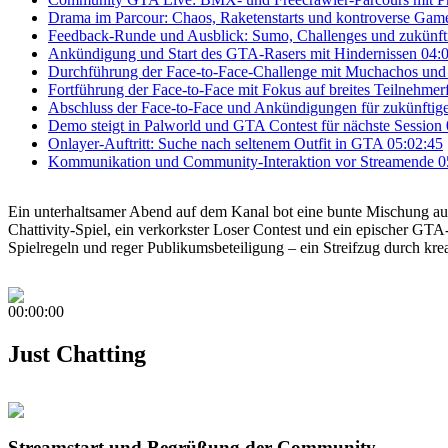
Drama im Parcour: Chaos, Raketenstarts und kontroverse Ga
Feedback-Runde und Ausblick: Sumo, Challenges und zukünft
Ankündigung und Start des GTA-Rasers mit Hindernissen
04:
Durchführung der Face-to-Face-Challenge mit Muchachos und
Fortführung der Face-to-Face mit Fokus auf breites Teilnehmer
Abschluss der Face-to-Face und Ankündigungen für zukünftig
Demo steigt in Palworld und GTA Contest für nächste Session
Onlayer-Auftritt: Suche nach seltenem Outfit in GTA
05:02:45
Kommunikation und Community-Interaktion vor Streamende
0
Ein unterhaltsamer Abend auf dem Kanal bot eine bunte Mischung aus
Chattivity-Spiel, ein verkorkster Loser Contest und ein epischer GTA
Spielregeln und reger Publikumsbeteiligung – ein Streifzug durch kre
00:00:00
Just Chatting
Streamstart und Begrüßung der Community