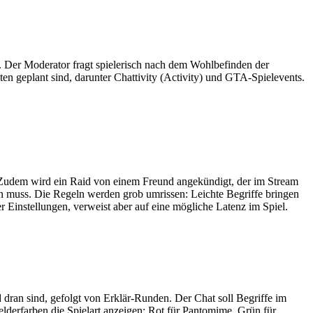
 Der Moderator fragt spielerisch nach dem Wohlbefinden der
ten geplant sind, darunter Chattivity (Activity) und GTA-Spielevents.
. Zudem wird ein Raid von einem Freund angekündigt, der im Stream
ten muss. Die Regeln werden grob umrissen: Leichte Begriffe bringen
her Einstellungen, verweist aber auf eine mögliche Latenz im Spiel.
d dran sind, gefolgt von Erklär-Runden. Der Chat soll Begriffe im
lderfarben die Spielart anzeigen: Rot für Pantomime, Grün für