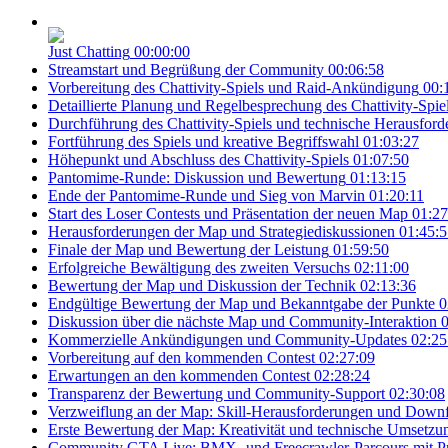
Just Chatting
00:00:00
Streamstart und Begrüßung der Community
00:06:58
Vorbereitung des Chattivity-Spiels und Raid-Ankündigung
00:
Detaillierte Planung und Regelbesprechung des Chattivity-Spie
Durchführung des Chattivity-Spiels und technische Herausfor
Fortführung des Spiels und kreative Begriffswahl
01:03:27
Höhepunkt und Abschluss des Chattivity-Spiels
01:07:50
Pantomime-Runde: Diskussion und Bewertung
01:13:15
Ende der Pantomime-Runde und Sieg von Marvin
01:20:11
Start des Loser Contests und Präsentation der neuen Map
01:27
Herausforderungen der Map und Strategiediskussionen
01:45:5
Finale der Map und Bewertung der Leistung
01:59:50
Erfolgreiche Bewältigung des zweiten Versuchs
02:11:00
Bewertung der Map und Diskussion der Technik
02:13:36
Endgültige Bewertung der Map und Bekanntgabe der Punkte
0
Diskussion über die nächste Map und Community-Interaktion
0
Kommerzielle Ankündigungen und Community-Updates
02:25
Vorbereitung auf den kommenden Contest
02:27:09
Erwartungen an den kommenden Contest
02:28:24
Transparenz der Bewertung und Community-Support
02:30:08
Verzweiflung an der Map: Skill-Herausforderungen und Downfl
Erste Bewertung der Map: Kreativität und technische Umsetzu
Community GTA Live: BMX- und Freecrawler-Parcours mit Pr