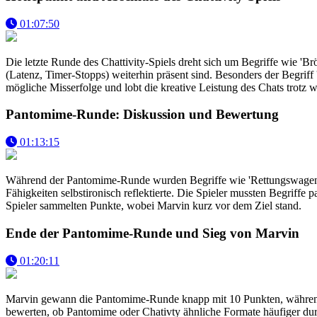
01:07:50
Die letzte Runde des Chattivity-Spiels dreht sich um Begriffe wie 'Br
(Latenz, Timer-Stopps) weiterhin präsent sind. Besonders der Begrif
mögliche Misserfolge und lobt die kreative Leistung des Chats trotz
Pantomime-Runde: Diskussion und Bewertung
01:13:15
Während der Pantomime-Runde wurden Begriffe wie 'Rettungswagen', '
Fähigkeiten selbstironisch reflektierte. Die Spieler mussten Begriff
Spieler sammelten Punkte, wobei Marvin kurz vor dem Ziel stand.
Ende der Pantomime-Runde und Sieg von Marvin
01:20:11
Marvin gewann die Pantomime-Runde knapp mit 10 Punkten, während 
bewerten, ob Pantomime oder Chativty ähnliche Formate häufiger durc