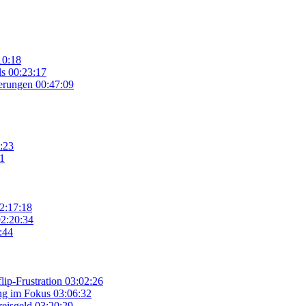
10:18
ls
00:23:17
derungen
00:47:09
:23
1
2:17:18
2:20:34
:44
ip-Frustration
03:02:26
ng im Fokus
03:06:32
eisgeld
03:20:29