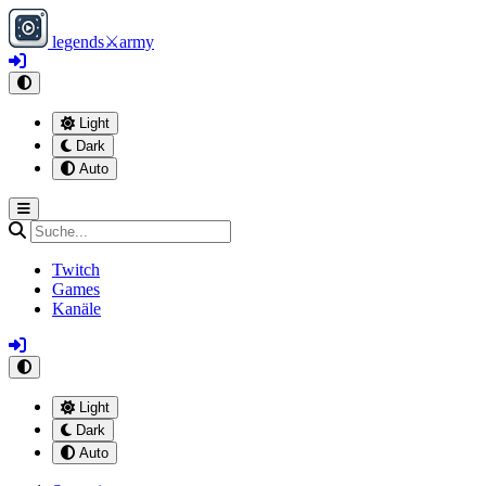
legends
⚔
army
Light
Dark
Auto
Twitch
Games
Kanäle
Light
Dark
Auto