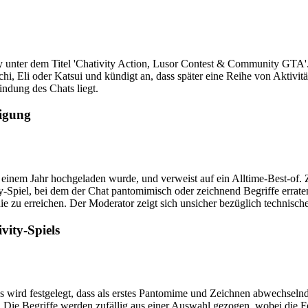
unter dem Titel 'Chativity Action, Lusor Contest & Community GTA'.
i, Eli oder Katsui und kündigt an, dass später eine Reihe von Aktivitä
indung des Chats liegt.
digung
r einem Jahr hochgeladen wurde, und verweist auf ein Alltime-Best-of
vity-Spiel, bei dem der Chat pantomimisch oder zeichnend Begriffe erra
linie zu erreichen. Der Moderator zeigt sich unsicher bezüglich technisc
vity-Spiels
 Es wird festgelegt, dass als erstes Pantomime und Zeichnen abwechseln
 Die Begriffe werden zufällig aus einer Auswahl gezogen, wobei die Fe