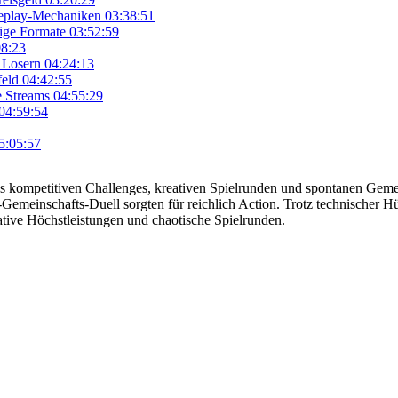
meplay-Mechaniken
03:38:51
ige Formate
03:52:59
08:23
 Losern
04:24:13
feld
04:42:55
e Streams
04:55:29
04:59:54
5:05:57
 kompetitiven Challenges, kreativen Spielrunden und spontanen Gemei
-Gemeinschafts-Duell sorgten für reichlich Action. Trotz technischer 
ative Höchstleistungen und chaotische Spielrunden.