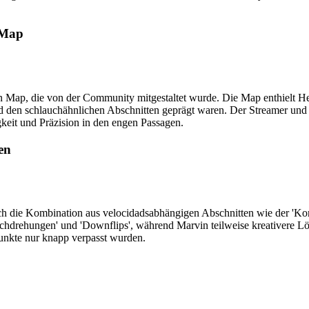
 Map
 Map, die von der Community mitgestaltet wurde. Die Map enthielt Her
 den schlauchähnlichen Abschnitten geprägt waren. Der Streamer und 
eit und Präzision in den engen Passagen.
en
rch die Kombination aus velocidadsabhängigen Abschnitten wie der 'Kor
Arschdrehungen' und 'Downflips', während Marvin teilweise kreativere
Punkte nur knapp verpasst wurden.