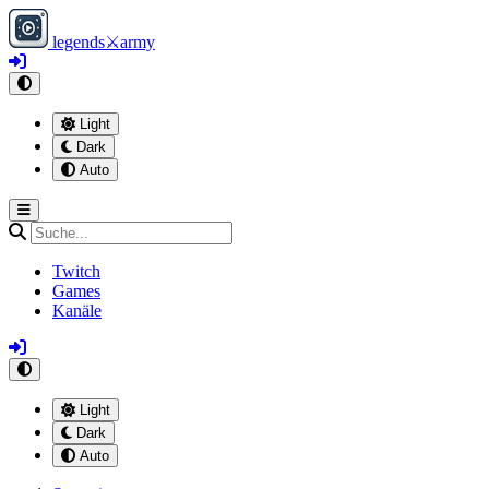
legends
⚔
army
Light
Dark
Auto
Twitch
Games
Kanäle
Light
Dark
Auto