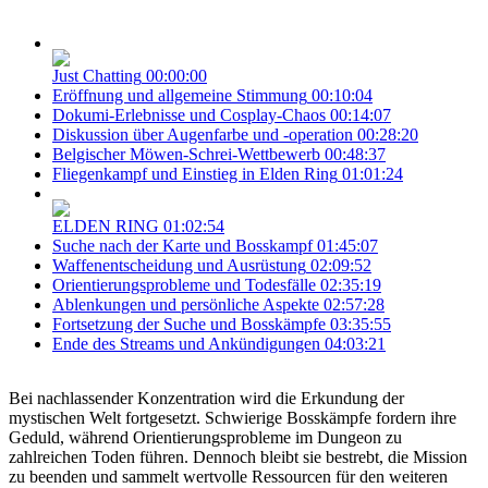
Just Chatting
00:00:00
Eröffnung und allgemeine Stimmung
00:10:04
Dokumi-Erlebnisse und Cosplay-Chaos
00:14:07
Diskussion über Augenfarbe und -operation
00:28:20
Belgischer Möwen-Schrei-Wettbewerb
00:48:37
Fliegenkampf und Einstieg in Elden Ring
01:01:24
ELDEN RING
01:02:54
Suche nach der Karte und Bosskampf
01:45:07
Waffenentscheidung und Ausrüstung
02:09:52
Orientierungsprobleme und Todesfälle
02:35:19
Ablenkungen und persönliche Aspekte
02:57:28
Fortsetzung der Suche und Bosskämpfe
03:35:55
Ende des Streams und Ankündigungen
04:03:21
Bei nachlassender Konzentration wird die Erkundung der
mystischen Welt fortgesetzt. Schwierige Bosskämpfe fordern ihre
Geduld, während Orientierungsprobleme im Dungeon zu
zahlreichen Toden führen. Dennoch bleibt sie bestrebt, die Mission
zu beenden und sammelt wertvolle Ressourcen für den weiteren