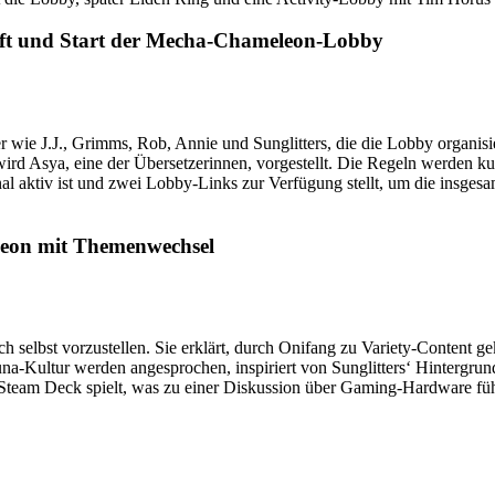
haft und Start der Mecha-Chameleon-Lobby
wie J.J., Grimms, Rob, Annie und Sunglitters, die die Lobby organisiert
wird Asya, eine der Übersetzerinnen, vorgestellt. Die Regeln werden k
al aktiv ist und zwei Lobby-Links zur Verfügung stellt, um die insgesa
leon mit Themenwechsel
ch selbst vorzustellen. Sie erklärt, durch Onifang zu Variety-Conte
-Kultur werden angesprochen, inspiriert von Sunglitters‘ Hintergrund.
 Steam Deck spielt, was zu einer Diskussion über Gaming-Hardware führ