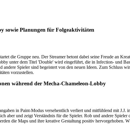
 sowie Planungen für Folgeaktivitäten
tet die Gruppe neu. Der Streamer betont dabei seine Freude an Kreati
Lobby unter dem Titel 'Double' wird eingeführt, die in Infection- und B
d andere Spieler sind begeistert von den neuen Ideen. Zum Schluss wir
täten vorzustellen.
sionen während der Mecha-Chameleon-Lobby
gaben in Paint-Modus versehentlich verliert und mitfühlend mit J.J. in
 sich aber und zeigt Verständnis für die Spieler. Rob und andere Spiele
rden die Maps und ihre kreative Gestaltung positiv hervorgehoben. Wä