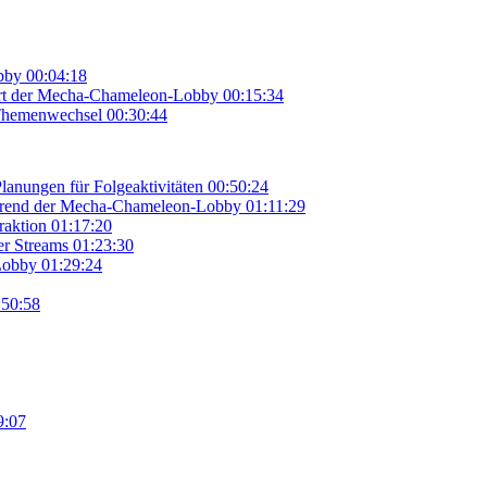
bby
00:04:18
tart der Mecha-Chameleon-Lobby
00:15:34
 Themenwechsel
00:30:44
anungen für Folgeaktivitäten
00:50:24
ährend der Mecha-Chameleon-Lobby
01:11:29
raktion
01:17:20
er Streams
01:23:30
Lobby
01:29:24
:50:58
9:07