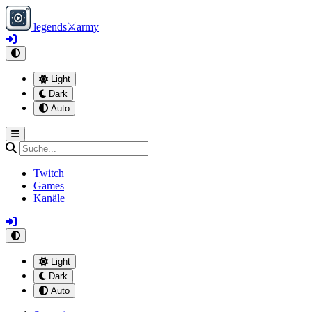
legends
⚔
army
Light
Dark
Auto
Twitch
Games
Kanäle
Light
Dark
Auto