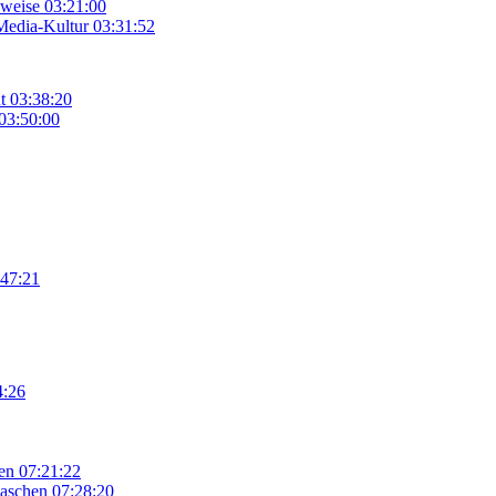
nweise
03:21:00
Media-Kultur
03:31:52
t
03:38:20
03:50:00
:47:21
4:26
en
07:21:22
laschen
07:28:20