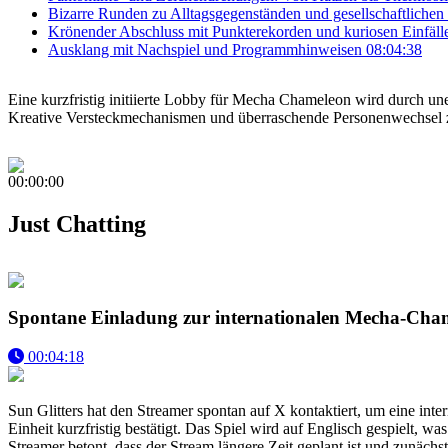
Bizarre Runden zu Alltagsgegenständen und gesellschaftliche
Krönender Abschluss mit Punkterekorden und kuriosen Einfäll
Ausklang mit Nachspiel und Programmhinweisen
08:04:38
Eine kurzfristig initiierte Lobby für Mecha Chameleon wird durch un
Kreative Versteckmechanismen und überraschende Personenwechsel ze
00:00:00
Just Chatting
Spontane Einladung zur internationalen Mecha-Ch
00:04:18
Sun Glitters hat den Streamer spontan auf X kontaktiert, um eine i
Einheit kurzfristig bestätigt. Das Spiel wird auf Englisch gespielt, wa
Streamer betont, dass der Stream längere Zeit geplant ist und zunächs