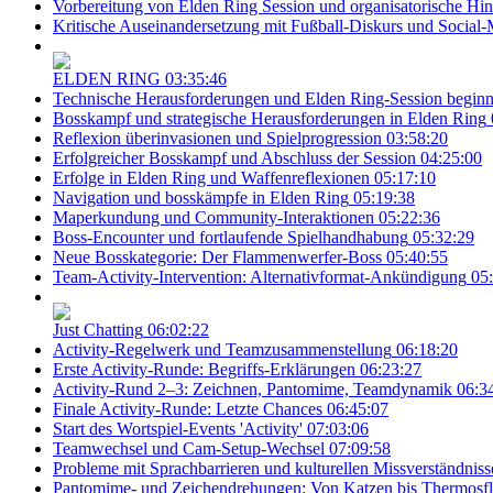
Vorbereitung von Elden Ring Session und organisatorische Hi
Kritische Auseinandersetzung mit Fußball-Diskurs und Social-
ELDEN RING
03:35:46
Technische Herausforderungen und Elden Ring-Session beginn
Bosskampf und strategische Herausforderungen in Elden Ring
Reflexion überinvasionen und Spielprogression
03:58:20
Erfolgreicher Bosskampf und Abschluss der Session
04:25:00
Erfolge in Elden Ring und Waffenreflexionen
05:17:10
Navigation und bosskämpfe in Elden Ring
05:19:38
Maperkundung und Community-Interaktionen
05:22:36
Boss-Encounter und fortlaufende Spielhandhabung
05:32:29
Neue Bosskategorie: Der Flammenwerfer-Boss
05:40:55
Team-Activity-Intervention: Alternativformat-Ankündigung
05
Just Chatting
06:02:22
Activity-Regelwerk und Teamzusammenstellung
06:18:20
Erste Activity-Runde: Begriffs-Erklärungen
06:23:27
Activity-Rund 2–3: Zeichnen, Pantomime, Teamdynamik
06:3
Finale Activity-Runde: Letzte Chances
06:45:07
Start des Wortspiel-Events 'Activity'
07:03:06
Teamwechsel und Cam-Setup-Wechsel
07:09:58
Probleme mit Sprachbarrieren und kulturellen Missverständniss
Pantomime- und Zeichendrehungen: Von Katzen bis Thermosf