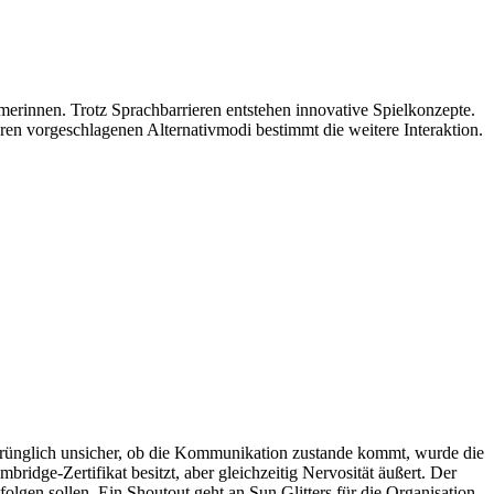
merinnen. Trotz Sprachbarrieren entstehen innovative Spielkonzepte.
n vorgeschlagenen Alternativmodi bestimmt die weitere Interaktion.
sprünglich unsicher, ob die Kommunikation zustande kommt, wurde die
mbridge-Zertifikat besitzt, aber gleichzeitig Nervosität äußert. Der
olgen sollen. Ein Shoutout geht an Sun Glitters für die Organisation.