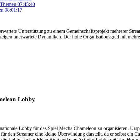
n Themen
07:45:40
en
08:01:17
erwartete Unterstützung zu einem Gemeinschaftsprojekt mehrerer Strea
igen unerwartete Dynamiken. Der hohe Organisationsgrad mit mehrere
ameleon-Lobby
nternationale Lobby für das Spiel Mecha Chameleon zu organisieren. Ur
s für den Streamer eine kleine Überwindung darstellt, da er selbst ein Ca
t die Lobby, später Elden Ring und eine Activity-Lobby mit Tim Horus f