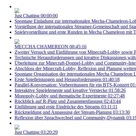
Just Chatting
00:00:00
Spontane Einladung zur internationalen Mecha-Chameleon-Lo
Vorstellung der internationalen Streamer-Gemeinschaft und S
Spielevorstellung und erste Runden in Mecha Chameleon mit
MECCHA CHAMEREON
00:45:16
Zweiter Versuch und Einführung von Minecraft-Lobby sowie Pl
Technische Herausforderungen und kreative Diskussionen w
Überleitung zur Minecraft-Doppel-Lobby und Community-Inte
Abschluss der Minecraft-Lobby, Reflexion und Planung weiter
Spontane Organisation der internationalen Mecha Chameleon 
Erste Spielleistungen und Herausforderungen
01:40:18
Parallel-Konversation: Vorbereitungen für ein BTS-Konzert
01
Interaktive Spielelemente und kreative Verstecke
01:58:26
Monopoly-Lobby und thematische Experimente
02:27:48
Rückblick auf R-Platz und Zusammenfassung
02:43:44
Einführung und erste Eindrücke des Streams
03:11:11
Rückmeldung und Anpassung der Stream-Planung
03:13:30
Reflexion über Sprachwechsel und Community-Dynamik
03:1
Just Chatting
03:20:29