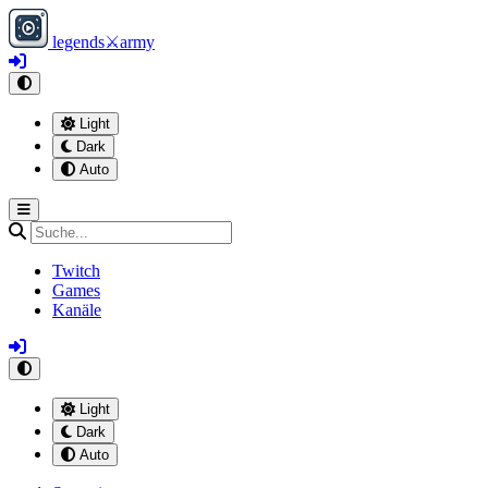
legends
⚔
army
Light
Dark
Auto
Twitch
Games
Kanäle
Light
Dark
Auto