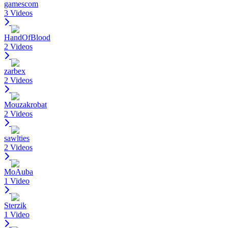
gamescom
3 Videos
HandOfBlood
2 Videos
zarbex
2 Videos
Mouzakrobat
2 Videos
sawlties
2 Videos
MoAuba
1 Video
Sterzik
1 Video