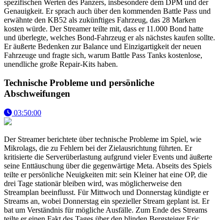
spezifischen Werten des Panzers, insbesondere dem DPM und der
Genauigkeit. Er sprach auch über den kommenden Battle Pass und
erwähnte den KB52 als zukünftiges Fahrzeug, das 28 Marken
kosten würde. Der Streamer teilte mit, dass er 11.000 Bond hatte
und überlegte, welches Bond-Fahrzeug er als nächstes kaufen sollte.
Er äußerte Bedenken zur Balance und Einzigartigkeit der neuen
Fahrzeuge und fragte sich, warum Battle Pass Tanks kostenlose,
unendliche große Repair-Kits haben.
Technische Probleme und persönliche
Abschweifungen
03:50:00
Der Streamer berichtete über technische Probleme im Spiel, wie
Mikrolags, die zu Fehlern bei der Zielausrichtung führten. Er
kritisierte die Serverüberlastung aufgrund vieler Events und äußerte
seine Enttäuschung über die gegenwärtige Meta. Abseits des Spiels
teilte er persönliche Neuigkeiten mit: sein Kleiner hat eine OP, die
drei Tage stationär bleiben wird, was möglicherweise den
Streamplan beeinflusst. Für Mittwoch und Donnerstag kündigte er
Streams an, wobei Donnerstag ein spezieller Stream geplant ist. Er
bat um Verständnis für mögliche Ausfälle. Zum Ende des Streams
teilte er einen Fakt des Tages über den blinden Bergsteiger Eric