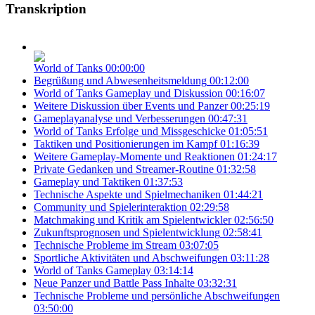
Transkription
World of Tanks
00:00:00
Begrüßung und Abwesenheitsmeldung
00:12:00
World of Tanks Gameplay und Diskussion
00:16:07
Weitere Diskussion über Events und Panzer
00:25:19
Gameplayanalyse und Verbesserungen
00:47:31
World of Tanks Erfolge und Missgeschicke
01:05:51
Taktiken und Positionierungen im Kampf
01:16:39
Weitere Gameplay-Momente und Reaktionen
01:24:17
Private Gedanken und Streamer-Routine
01:32:58
Gameplay und Taktiken
01:37:53
Technische Aspekte und Spielmechaniken
01:44:21
Community und Spielerinteraktion
02:29:58
Matchmaking und Kritik am Spielentwickler
02:56:50
Zukunftsprognosen und Spielentwicklung
02:58:41
Technische Probleme im Stream
03:07:05
Sportliche Aktivitäten und Abschweifungen
03:11:28
World of Tanks Gameplay
03:14:14
Neue Panzer und Battle Pass Inhalte
03:32:31
Technische Probleme und persönliche Abschweifungen
03:50:00