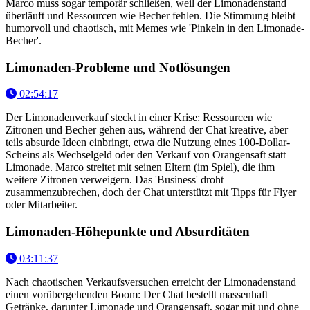
Marco muss sogar temporär schließen, weil der Limonadenstand
überläuft und Ressourcen wie Becher fehlen. Die Stimmung bleibt
humorvoll und chaotisch, mit Memes wie 'Pinkeln in den Limonade-
Becher'.
Limonaden-Probleme und Notlösungen
02:54:17
Der Limonadenverkauf steckt in einer Krise: Ressourcen wie
Zitronen und Becher gehen aus, während der Chat kreative, aber
teils absurde Ideen einbringt, etwa die Nutzung eines 100-Dollar-
Scheins als Wechselgeld oder den Verkauf von Orangensaft statt
Limonade. Marco streitet mit seinen Eltern (im Spiel), die ihm
weitere Zitronen verweigern. Das 'Business' droht
zusammenzubrechen, doch der Chat unterstützt mit Tipps für Flyer
oder Mitarbeiter.
Limonaden-Höhepunkte und Absurditäten
03:11:37
Nach chaotischen Verkaufsversuchen erreicht der Limonadenstand
einen vorübergehenden Boom: Der Chat bestellt massenhaft
Getränke, darunter Limonade und Orangensaft, sogar mit und ohne