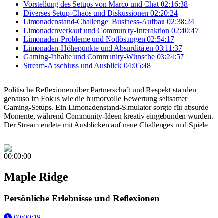
Vorstellung des Setups von Marco und Chat
02:16:38
Diverses Setup-Chaos und Diskussionen
02:20:24
Limonadenstand-Challenge: Business-Aufbau
02:38:24
Limonadenverkauf und Community-Interaktion
02:40:47
Limonaden-Probleme und Notlösungen
02:54:17
Limonaden-Höhepunkte und Absurditäten
03:11:37
Gaming-Inhalte und Community-Wünsche
03:24:57
Stream-Abschluss und Ausblick
04:05:48
Politische Reflexionen über Partnerschaft und Respekt standen
genauso im Fokus wie die humorvolle Bewertung seltsamer
Gaming-Setups. Ein Limonadenstand-Simulator sorgte für absurde
Momente, während Community-Ideen kreativ eingebunden wurden.
Der Stream endete mit Ausblicken auf neue Challenges und Spiele.
00:00:00
Maple Ridge
Persönliche Erlebnisse und Reflexionen
00:00:18