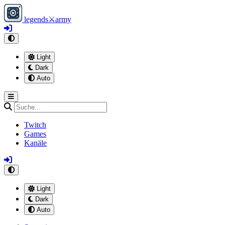
legends
⚔
army
Light
Dark
Auto
Twitch
Games
Kanäle
Light
Dark
Auto