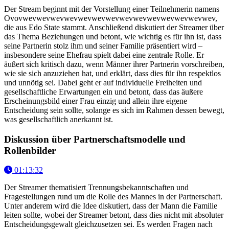
Der Stream beginnt mit der Vorstellung einer Teilnehmerin namens
Ovovwevwevwevwevwevwevwevwevwevwevwevwevwevwev,
die aus Edo State stammt. Anschließend diskutiert der Streamer über
das Thema Beziehungen und betont, wie wichtig es für ihn ist, dass
seine Partnerin stolz ihm und seiner Familie präsentiert wird –
insbesondere seine Ehefrau spielt dabei eine zentrale Rolle. Er
äußert sich kritisch dazu, wenn Männer ihrer Partnerin vorschreiben,
wie sie sich anzuziehen hat, und erklärt, dass dies für ihn respektlos
und unnötig sei. Dabei geht er auf individuelle Freiheiten und
gesellschaftliche Erwartungen ein und betont, dass das äußere
Erscheinungsbild einer Frau einzig und allein ihre eigene
Entscheidung sein sollte, solange es sich im Rahmen dessen bewegt,
was gesellschaftlich anerkannt ist.
Diskussion über Partnerschaftsmodelle und
Rollenbilder
01:13:32
Der Streamer thematisiert Trennungsbekanntschaften und
Fragestellungen rund um die Rolle des Mannes in der Partnerschaft.
Unter anderem wird die Idee diskutiert, dass der Mann die Familie
leiten sollte, wobei der Streamer betont, dass dies nicht mit absoluter
Entscheidungsgewalt gleichzusetzen sei. Es werden Fragen nach