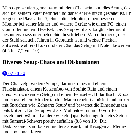
Marco präsentiert gemeinsam mit dem Chat sein aktuelles Setup, das
sich bei seinem Vater befindet und daher eher einfach gestaltet ist. Er
zeigt seine Playstation 5, einen alten Monitor, einen besseren
Monitor bei seiner Mutter und weitere Geräte wie einen PC, einen
Controller und ein Headset. Das Setup wird als 'tough', aber nicht
besonders krass oder beleuchtet beschrieben. Marco bemerkt, dass
der Stuhl seit acht Jahren in Gebrauch ist und weisse Flecken
aufweist, während Loki und der Chat das Setup mit Noten bewerten
(4,5 bis 7,5 von 10).
Diverses Setup-Chaos und Diskussionen
02:20:24
Der Chat zeigt weitere Setups, darunter eines mit einem
Flugsimulator, einem Katzenfoto von Sophie Rain und einem
chaotisch wirkenden Setup mit einem Fernseher, Billardtisch, Xbox
und sogar einem Kleiderständer. Marco reagiert amüsiert und locker
mit Sprüchen wie 'Zahnarzt Setup' und bewertet die Einsendungen
teils kritisch. Ein Setup wird als 'Müllhalde' mit nur 0 von 10
bezeichnet, während andere wie ein japanisch eingerichtetes Setup
mit Samurai-Schwert positiv auffallen (8,6 von 10). Die
Diskussionen sind locker und teils absurd, mit Bezügen zu Memes
und spontanen Ideen.