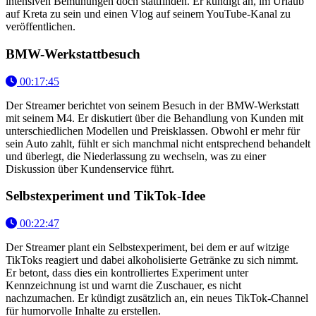
intensiven Bemühungen doch stattfinden. Er kündigt an, im Urlaub
auf Kreta zu sein und einen Vlog auf seinem YouTube-Kanal zu
veröffentlichen.
BMW-Werkstattbesuch
00:17:45
Der Streamer berichtet von seinem Besuch in der BMW-Werkstatt
mit seinem M4. Er diskutiert über die Behandlung von Kunden mit
unterschiedlichen Modellen und Preisklassen. Obwohl er mehr für
sein Auto zahlt, fühlt er sich manchmal nicht entsprechend behandelt
und überlegt, die Niederlassung zu wechseln, was zu einer
Diskussion über Kundenservice führt.
Selbstexperiment und TikTok-Idee
00:22:47
Der Streamer plant ein Selbstexperiment, bei dem er auf witzige
TikToks reagiert und dabei alkoholisierte Getränke zu sich nimmt.
Er betont, dass dies ein kontrolliertes Experiment unter
Kennzeichnung ist und warnt die Zuschauer, es nicht
nachzumachen. Er kündigt zusätzlich an, ein neues TikTok-Channel
für humorvolle Inhalte zu erstellen.