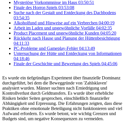
Mysteriöse Vorkommnisse im Haus
03:50:51
Finale des Horror-Spiels
03:53:08
Suche nach der Gestalt und Entdeckung des Dachbodens
03:54:35
Alkoholfund und Hinweise auf ein Verbrechen
04:00:19
Arbeit im Laden und ungewöhnliche Vorfälle
04:02:35
Product Placement und ungewöhnliche Kunden
04:05:20
Rückkehr nach Hause und Planung der Hüttenbesichtigung
04:11:33
PC-Probleme und Gameplay-Fehler
04:13:49
Untersuchung der Hütte und Entdeckung von Informationen
04:18:46
Finale der Geschichte und Bewertung des Spiels
04:45:06
Es wurde ein tiefgründiges Experiment über finanzielle Dominanz
durchgeführt, bei dem die Beweggründe von 'Zahlsklaven'
analysiert wurden. Männer suchten nach Erniedrigung und
Kontrollverlust durch Geldtransfers. Es wurde über erhebliche
Risiken beider Seiten gesprochen, einschließlich finanzieller
Abhängigkeit und Erpressung. Die Erfahrungen zeigten, dass diese
Praktiken ohne emotionale Beteiligung nicht funktionieren und viel
Aufwand erfordern. Es wurde betont, wie wichtig Grenzen und
Budgets sind, um negative Konsequenzen zu vermeiden.