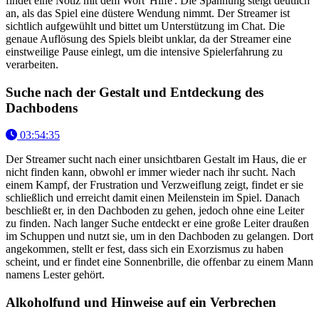
findet eine Notiz mit dem Wort 'Hilfe'. Die Spannung steigt deutlich
an, als das Spiel eine düstere Wendung nimmt. Der Streamer ist
sichtlich aufgewühlt und bittet um Unterstützung im Chat. Die
genaue Auflösung des Spiels bleibt unklar, da der Streamer eine
einstweilige Pause einlegt, um die intensive Spielerfahrung zu
verarbeiten.
Suche nach der Gestalt und Entdeckung des
Dachbodens
03:54:35
Der Streamer sucht nach einer unsichtbaren Gestalt im Haus, die er
nicht finden kann, obwohl er immer wieder nach ihr sucht. Nach
einem Kampf, der Frustration und Verzweiflung zeigt, findet er sie
schließlich und erreicht damit einen Meilenstein im Spiel. Danach
beschließt er, in den Dachboden zu gehen, jedoch ohne eine Leiter
zu finden. Nach langer Suche entdeckt er eine große Leiter draußen
im Schuppen und nutzt sie, um in den Dachboden zu gelangen. Dort
angekommen, stellt er fest, dass sich ein Exorzismus zu haben
scheint, und er findet eine Sonnenbrille, die offenbar zu einem Mann
namens Lester gehört.
Alkoholfund und Hinweise auf ein Verbrechen