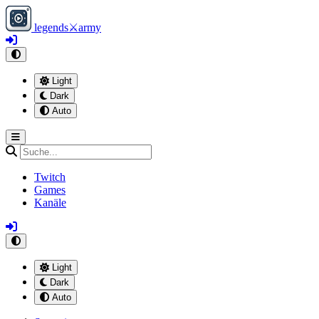
legends
⚔
army
Light
Dark
Auto
Twitch
Games
Kanäle
Light
Dark
Auto