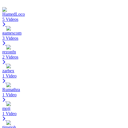
HamedLoco
5 Videos
gamescom
3 Videos
rezonfn
2 Videos
zarbex
1 Video
Rumathra
1 Video
moji
1 Video
timgioh