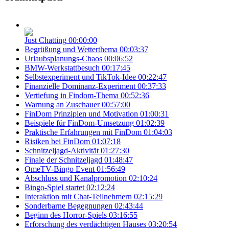
Just Chatting
00:00:00
Begrüßung und Wetterthema
00:03:37
Urlaubsplanungs-Chaos
00:06:52
BMW-Werkstattbesuch
00:17:45
Selbstexperiment und TikTok-Idee
00:22:47
Finanzielle Dominanz-Experiment
00:37:33
Vertiefung in Findom-Thema
00:52:36
Warnung an Zuschauer
00:57:00
FinDom Prinzipien und Motivation
01:00:31
Beispiele für FinDom-Umsetzung
01:02:39
Praktische Erfahrungen mit FinDom
01:04:03
Risiken bei FinDom
01:07:18
Schnitzeljagd-Aktivität
01:27:30
Finale der Schnitzeljagd
01:48:47
OmeTV-Bingo Event
01:56:49
Abschluss und Kanalpromotion
02:10:24
Bingo-Spiel startet
02:12:24
Interaktion mit Chat-Teilnehmern
02:15:29
Sonderbarne Begegnungen
02:43:44
Beginn des Horror-Spiels
03:16:55
Erforschung des verdächtigen Hauses
03:20:54