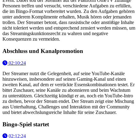
Event. Dabei soll der Streamer auf der Plattform OmeTV zufällige
Personen treffen und versucht, verschiedene Aufgaben zu erfüllen,
die im Bingo-Format vorbereitet wurden. Zu den Aufgaben gehören
unter anderem Komplimente erhalten, Musik hören oder jemanden
trollen. Der Streamer betont, dass rassistische oder anstößige Inhalte
nicht toleriert werden und entsprechend zensiert werden müssen, um
das Streamingskunktionsrecht zu wahren und negative
Konsequenzen zu vermeiden.
Abschluss und Kanalpromotion
02:10:24
Der Streamer nutzt die Gelegenheit, auf seine YouTube-Kanäle
hinzuweisen, insbesondere auf seinen Gaming-Kanal und einen
zweiten Kanal, auf dem er verrückte Essenskombinationen testet. Er
bittet Zuschauer, seine Kanäle zu abonnieren und beim Wachstum
zu unterstützen. Gleichzeitig kündigt er an, noch ein YouTube-Intro
zu drehen, bevor der Stream endet. Der Stream zeigt eine Mischung
aus Unterhaltung, Challenges und Interaktion mit der Community
und bietet abwechslungsreiche Inhalte für seine Zuschauer.
Bingo-Spiel startet
02:12:24