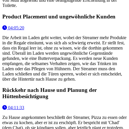
von Müll abgelenkt und eine beängstigende Erscheinung in der
Toilette.
Product Placement und ungewöhnliche Kunden
04:05:20
Die Arbeit im Laden geht weiter, wobei der Streamer mehr Produkte
in die Regale einräumt, was sich als schwierig erweist. Er stellt fest,
dass ein Regal leer ist, ohne zu wissen, wie die dorthin gekommen
sind. Überall im Laden werden ungewöhnliche Gegenstände
gefunden, wie eine Butterverpackung. Es werden neue Kunden
empfangen, die seltsames Verhalten zeigen, wie das Trinken im
Laden oder das Pflegen von Hühnern. Der Streamer muss den
Laden schließen und die Türen sperren, wobei er sich entscheidet,
über die Hintertür nach Hause zu gehen.
Rückkehr nach Hause und Planung der
Hüttenbesichtigung
04:11:33
Zu Hause angekommen beschließt der Streamer, Pizza zu essen oder
etwas zu kochen, aber er ist zu erschöpft. Er bespricht mit 'Chad'
(dem Chat), ob sie kündigen sollen, aber letztlich plant er trotzdem,