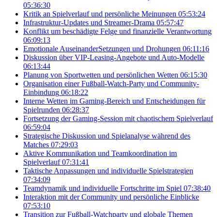
05:36:30
Kritik an Spielverlauf und persönliche Meinungen
05:53:24
Infrastruktur-Updates und Streamer-Drama
05:57:47
Konflikt um beschädigte Felge und finanzielle Verantwortung
06:09:13
Emotionale AuseinanderSetzungen und Drohungen
06:11:16
Diskussion über VIP-Leasing-Angebote und Auto-Modelle
06:13:44
Planung von Sportwetten und persönlichen Wetten
06:15:30
Organisation einer Fußball-Watch-Party und Community-
Einbindung
06:18:22
Interne Wetten im Gaming-Bereich und Entscheidungen für
Spielrunden
06:28:37
Fortsetzung der Gaming-Session mit chaotischem Spielverlauf
06:59:04
Strategische Diskussion und Spielanalyse während des
Matches
07:29:03
Aktive Kommunikation und Teamkoordination im
Spielverlauf
07:31:41
Taktische Anpassungen und individuelle Spielstrategien
07:34:09
Teamdynamik und individuelle Fortschritte im Spiel
07:38:40
Interaktion mit der Community und persönliche Einblicke
07:53:10
Transition zur Fußball-Watchparty und globale Themen