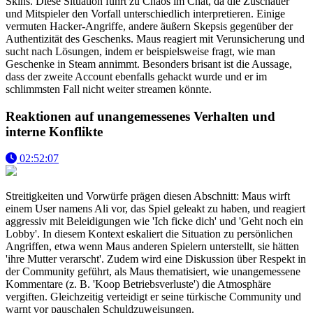
Skins. Diese Situation führt zu Chaos im Chat, da die Zuschauer
und Mitspieler den Vorfall unterschiedlich interpretieren. Einige
vermuten Hacker-Angriffe, andere äußern Skepsis gegenüber der
Authentizität des Geschenks. Maus reagiert mit Verunsicherung und
sucht nach Lösungen, indem er beispielsweise fragt, wie man
Geschenke in Steam annimmt. Besonders brisant ist die Aussage,
dass der zweite Account ebenfalls gehackt wurde und er im
schlimmsten Fall nicht weiter streamen könnte.
Reaktionen auf unangemessenes Verhalten und
interne Konflikte
02:52:07
Streitigkeiten und Vorwürfe prägen diesen Abschnitt: Maus wirft
einem User namens Ali vor, das Spiel geleakt zu haben, und reagiert
aggressiv mit Beleidigungen wie 'Ich ficke dich' und 'Geht noch ein
Lobby'. In diesem Kontext eskaliert die Situation zu persönlichen
Angriffen, etwa wenn Maus anderen Spielern unterstellt, sie hätten
'ihre Mutter verarscht'. Zudem wird eine Diskussion über Respekt in
der Community geführt, als Maus thematisiert, wie unangemessene
Kommentare (z. B. 'Koop Betriebsverluste') die Atmosphäre
vergiften. Gleichzeitig verteidigt er seine türkische Community und
warnt vor pauschalen Schuldzuweisungen.