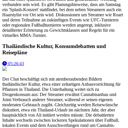
verbunden sein wird. Es gibt Planungshinweise, dass am Samstag
ein 'Splash-Konzert' stattfindet, bei dem neben Streamern auch ein
Haarstylist vor Ort sein wird. Diskussionen um Streamer wie Roart
und deren Teilnahme an zukünftigen Events wie UFC-Turnieren
oder regionalen Fußballturnieren werden angeregt, inklusive
detaillierter Erörterung zu Gewichtsklassen und Regeln für ein
virtuelles MMA-Turnier.
Thailändische Kultur, Konsumdebatten und
Reisepläne
05:26:43
Der Chat beschäftigt sich mit atemberaubenden Bildern
thailändischer Kultur, etwa einer zeltartigen Anbauvorrichtung für
Pflanzen in Thailand. Die Unterhaltung weitet sich zu
Drogenkonsum aus: Der Streamer erwähnt Cannabisanbau und
Joint-Verbrauch anderer Streamer, während er seinen eigenen
moderaten Gebrauch zugibt. Gleichzeitig werden Reisewünsche
diskutiert, etwa ein Thailand-Urlaub im nächsten Jahr, der aber
hauptsächlich von Ali initiiert werden müsste. Die debattierten
Inhalte wechseln zwischen lockeren Spekulationen über Fußball,
lokalen Events und dem Ausschweifungen rund um Cannabis-