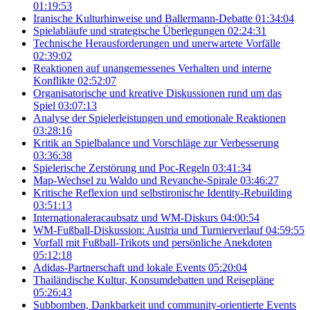
01:19:53
Iranische Kulturhinweise und Ballermann-Debatte
01:34:04
Spielabläufe und strategische Überlegungen
02:24:31
Technische Herausforderungen und unerwartete Vorfälle
02:39:02
Reaktionen auf unangemessenes Verhalten und interne
Konflikte
02:52:07
Organisatorische und kreative Diskussionen rund um das
Spiel
03:07:13
Analyse der Spielerleistungen und emotionale Reaktionen
03:28:16
Kritik an Spielbalance und Vorschläge zur Verbesserung
03:36:38
Spielerische Zerstörung und Poc-Regeln
03:41:34
Map-Wechsel zu Waldo und Revanche-Spirale
03:46:27
Kritische Reflexion und selbstironische Identity-Rebuilding
03:51:13
Internationaleracaubsatz und WM-Diskurs
04:00:54
WM-Fußball-Diskussion: Austria und Turnierverlauf
04:59:55
Vorfall mit Fußball-Trikots und persönliche Anekdoten
05:12:18
Adidas-Partnerschaft und lokale Events
05:20:04
Thailändische Kultur, Konsumdebatten und Reisepläne
05:26:43
Subbomben, Dankbarkeit und community-orientierte Events