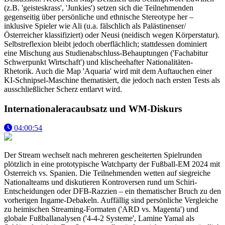
(z.B. 'geisteskrass', 'Junkies') setzen sich die Teilnehmenden
gegenseitig über persönliche und ethnische Stereotype her –
inklusive Spieler wie Ali (u.a. fälschlich als Palästinenser/
Österreicher klassifiziert) oder Neusi (neidisch wegen Körperstatur).
Selbstreflexion bleibt jedoch oberflächlich; stattdessen dominiert
eine Mischung aus Studienabschluss-Behauptungen ('Fachabitur
Schwerpunkt Wirtschaft') und klischeehafter Nationalitäten-
Rhetorik. Auch die Map 'Aquaria' wird mit dem Auftauchen einer
KI-Schnipsel-Maschine thematisiert, die jedoch nach ersten Tests als
ausschließlicher Scherz entlarvt wird.
Internationaleracaubsatz und WM-Diskurs
04:00:54
Der Stream wechselt nach mehreren gescheiterten Spielrunden
plötzlich in eine prototypische Watchparty der Fußball-EM 2024 mit
Österreich vs. Spanien. Die Teilnehmenden wetten auf siegreiche
Nationalteams und diskutieren Kontroversen rund um Schiri-
Entscheidungen oder DFB-Razzien – ein thematischer Bruch zu den
vorherigen Ingame-Debakeln. Auffällig sind persönliche Vergleiche
zu heimischen Streaming-Formaten ('ARD vs. Magenta') und
globale Fußballanalysen ('4-4-2 Systeme', Lamine Yamal als