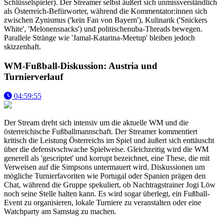
Schlüsselspieler). Der Streamer selbst äußert sich unmissverständlich
als Österreich-Befürworter, während die Kommentator:innen sich
zwischen Zynismus ('kein Fan von Bayern'), Kulinarik ('Snickers
White', 'Melonensnacks') und politischenuba-Threads bewegen.
Parallele Stränge wie 'Jamal-Katarina-Meetup' bleiben jedoch
skizzenhaft.
WM-Fußball-Diskussion: Austria und
Turnierverlauf
04:59:55
Der Stream dreht sich intensiv um die aktuelle WM und die
österreichische Fußballmannschaft. Der Streamer kommentiert
kritisch die Leistung Österreichs im Spiel und äußert sich enttäuscht
über die defensivschwache Spielweise. Gleichzeitig wird die WM
generell als 'gescriptet' und korrupt bezeichnet, eine These, die mit
Verweisen auf die Simpsons untermauert wird. Diskussionen um
mögliche Turnierfavoriten wie Portugal oder Spanien prägen den
Chat, während die Gruppe spekuliert, ob Nachtragstrainer Jogi Löw
noch seine Stelle halten kann. Es wird sogar überlegt, ein Fußball-
Event zu organisieren, lokale Turniere zu veranstalten oder eine
Watchparty am Samstag zu machen.