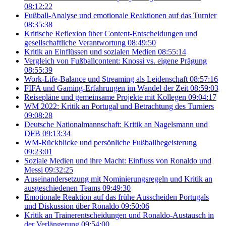
08:12:22
Fußball-Analyse und emotionale Reaktionen auf das Turnier
08:35:38
Kritische Reflexion über Content-Entscheidungen und
gesellschaftliche Verantwortung
08:49:50
Kritik an Einflüssen und sozialen Medien
08:55:14
Vergleich von Fußballcontent: Knossi vs. eigene Prägung
08:55:39
Work-Life-Balance und Streaming als Leidenschaft
08:57:16
FIFA und Gaming-Erfahrungen im Wandel der Zeit
08:59:03
Reisepläne und gemeinsame Projekte mit Kollegen
09:04:17
WM 2022: Kritik an Portugal und Betrachtung des Turniers
09:08:28
Deutsche Nationalmannschaft: Kritik an Nagelsmann und
DFB
09:13:34
WM-Rückblicke und persönliche Fußballbegeisterung
09:23:01
Soziale Medien und ihre Macht: Einfluss von Ronaldo und
Messi
09:32:25
Auseinandersetzung mit Nominierungsregeln und Kritik an
ausgeschiedenen Teams
09:49:30
Emotionale Reaktion auf das frühe Ausscheiden Portugals
und Diskussion über Ronaldo
09:50:06
Kritik an Trainerentscheidungen und Ronaldo-Austausch in
der Verlängerung
09:54:00