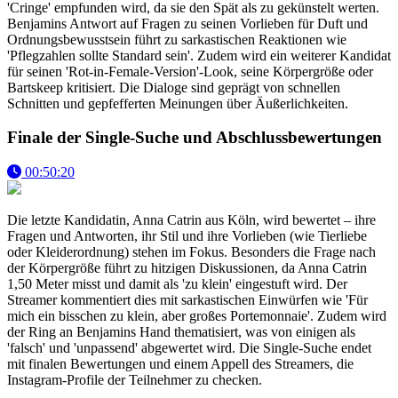
'Cringe' empfunden wird, da sie den Spät als zu gekünstelt werten.
Benjamins Antwort auf Fragen zu seinen Vorlieben für Duft und
Ordnungsbewusstsein führt zu sarkastischen Reaktionen wie
'Pflegzahlen sollte Standard sein'. Zudem wird ein weiterer Kandidat
für seinen 'Rot-in-Female-Version'-Look, seine Körpergröße oder
Bartskeep kritisiert. Die Dialoge sind geprägt von schnellen
Schnitten und gepfefferten Meinungen über Äußerlichkeiten.
Finale der Single-Suche und Abschlussbewertungen
00:50:20
Die letzte Kandidatin, Anna Catrin aus Köln, wird bewertet – ihre
Fragen und Antworten, ihr Stil und ihre Vorlieben (wie Tierliebe
oder Kleiderordnung) stehen im Fokus. Besonders die Frage nach
der Körpergröße führt zu hitzigen Diskussionen, da Anna Catrin
1,50 Meter misst und damit als 'zu klein' eingestuft wird. Der
Streamer kommentiert dies mit sarkastischen Einwürfen wie 'Für
mich ein bisschen zu klein, aber großes Portemonnaie'. Zudem wird
der Ring an Benjamins Hand thematisiert, was von einigen als
'falsch' und 'unpassend' abgewertet wird. Die Single-Suche endet
mit finalen Bewertungen und einem Appell des Streamers, die
Instagram-Profile der Teilnehmer zu checken.