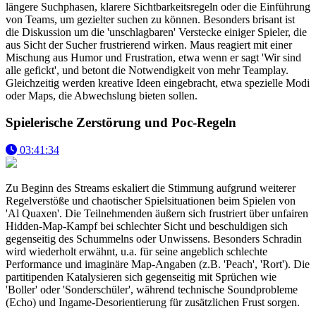
längere Suchphasen, klarere Sichtbarkeitsregeln oder die Einführung
von Teams, um gezielter suchen zu können. Besonders brisant ist
die Diskussion um die 'unschlagbaren' Verstecke einiger Spieler, die
aus Sicht der Sucher frustrierend wirken. Maus reagiert mit einer
Mischung aus Humor und Frustration, etwa wenn er sagt 'Wir sind
alle gefickt', und betont die Notwendigkeit von mehr Teamplay.
Gleichzeitig werden kreative Ideen eingebracht, etwa spezielle Modi
oder Maps, die Abwechslung bieten sollen.
Spielerische Zerstörung und Poc-Regeln
03:41:34
Zu Beginn des Streams eskaliert die Stimmung aufgrund weiterer
Regelverstöße und chaotischer Spielsituationen beim Spielen von
'Al Quaxen'. Die Teilnehmenden äußern sich frustriert über unfairen
Hidden-Map-Kampf bei schlechter Sicht und beschuldigen sich
gegenseitig des Schummelns oder Unwissens. Besonders Schradin
wird wiederholt erwähnt, u.a. für seine angeblich schlechte
Performance und imaginäre Map-Angaben (z.B. 'Peach', 'Rort'). Die
partitipenden Katalysieren sich gegenseitig mit Sprüchen wie
'Boller' oder 'Sonderschüler', während technische Soundprobleme
(Echo) und Ingame-Desorientierung für zusätzlichen Frust sorgen.