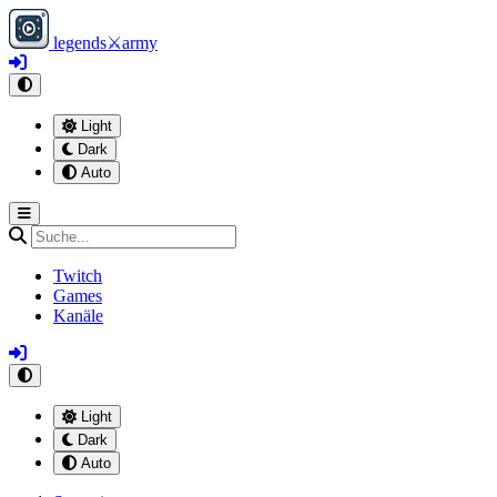
legends
⚔
army
Light
Dark
Auto
Twitch
Games
Kanäle
Light
Dark
Auto