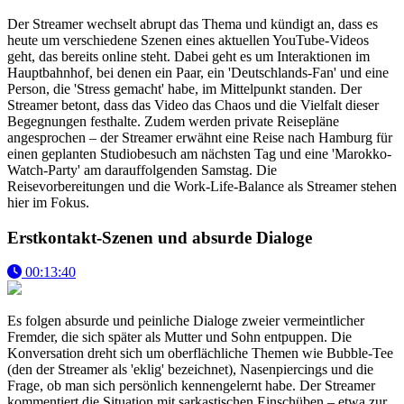
Der Streamer wechselt abrupt das Thema und kündigt an, dass es
heute um verschiedene Szenen eines aktuellen YouTube-Videos
geht, das bereits online steht. Dabei geht es um Interaktionen im
Hauptbahnhof, bei denen ein Paar, ein 'Deutschlands-Fan' und eine
Person, die 'Stress gemacht' habe, im Mittelpunkt standen. Der
Streamer betont, dass das Video das Chaos und die Vielfalt dieser
Begegnungen festhalte. Zudem werden private Reisepläne
angesprochen – der Streamer erwähnt eine Reise nach Hamburg für
einen geplanten Studiobesuch am nächsten Tag und eine 'Marokko-
Watch-Party' am darauffolgenden Samstag. Die
Reisevorbereitungen und die Work-Life-Balance als Streamer stehen
hier im Fokus.
Erstkontakt-Szenen und absurde Dialoge
00:13:40
Es folgen absurde und peinliche Dialoge zweier vermeintlicher
Fremder, die sich später als Mutter und Sohn entpuppen. Die
Konversation dreht sich um oberflächliche Themen wie Bubble-Tee
(den der Streamer als 'eklig' bezeichnet), Nasenpiercings und die
Frage, ob man sich persönlich kennengelernt habe. Der Streamer
kommentiert die Situation mit sarkastischen Einschüben – etwa zur