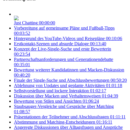
Just Chatting
00:00:00
Vorbereitung auf gemeinsame Pläne und Fußball-Tipps
00:03:52
Hintergrund des YouTube-Videos und Reisepläne
00:10:06
Erstkontakt-Szenen und absurde Dialoge
00:13:40
Konzept der Live-Single-Suche und erste Bewerterin
00:23:54
Partnerschaftsanforderungen und Generationendebatte
00:35:01
Bewertung weiterer Kandidatinnen und Macken-Diskussion
00:40:20
Finale der Single-Suche und Abschlussbewertungen
00:50:20
Ablehnung von Updates und geplante Aktivitäten
01:01:18
Selbstvorstellung und lockere Interaktion
01:02:17
Diskussion über Macken und Verhaltensweisen
01:04:39
Bewertung von Stilen und Ansichten
01:06:24
Staubsauger-Vergleiche und Gespräche über Matching
01:08:57
Präsentationen der Teilnehmer und Abschlussfragen
01:11:11
Abstimmung und Matching-Entscheidungen
01:16:11
Angeregte Diskussionen über Alltagsfragen und Ansprüche