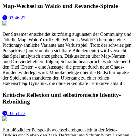
Map-Wechsel zu Waldo und Revanche-Spirale
03:46:27
Der Streamer entscheidet kurzfristig zugunsten der Community und
lädt die Map 'Waldo' (offiziell: 'Where is Waldo?') herunter, eine
Pictionary-ähnliche Variante aus Verlustspiel. Trotz der schwierigen
Perspektive (nur von oben sichtbare Bildelemente) wird versucht,
das Spiel analytisch anzugehen. Diskussionen über Map-Namen
und Dreiviertelfehlern folgen; Schradin beansprucht widerstrebend
den Titel 'Erster' – eine Aussage, die prompt durch neue Chaos-
Runden widerlegt wird. Monokelbelege über die Bildschirmgröße
der Spielenden markieren den Übergang zu einer reinen
Hakenschlag-Dynamik, die ohne erkennbare Lernkurve abläuft.
Kritische Reflexion und selbstironische Identity-
Rebuilding
03:51:13
Ein plötzlicher Perspektivwechsel ereignet sich in der Meta-
Diskussion: Neben den Map-Defiziten und Schimpfwort-Lawinen