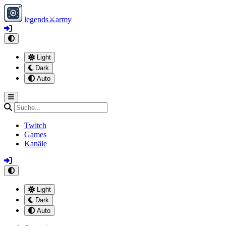
legends
⚔
army
Light
Dark
Auto
Twitch
Games
Kanäle
Light
Dark
Auto