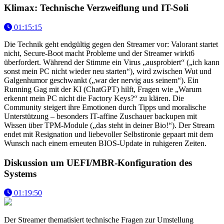
Klimax: Technische Verzweiflung und IT-Soli
01:15:15
Die Technik geht endgültig gegen den Streamer vor: Valorant startet
nicht, Secure-Boot macht Probleme und der Streamer wirkt6
überfordert. Während der Stimme ein Virus „ausprobiert“ („ich kann
sonst mein PC nicht wieder neu starten“), wird zwischen Wut und
Galgenhumor geschwankt („war der nervig aus seinem“). Ein
Running Gag mit der KI (ChatGPT) hilft, Fragen wie „Warum
erkennt mein PC nicht die Factory Keys?“ zu klären. Die
Community steigert ihre Emotionen durch Tipps und moralische
Unterstützung – besonders IT-affine Zuschauer backupen mit
Wissen über TPM-Module („das steht in deiner Bio!“). Der Stream
endet mit Resignation und liebevoller Selbstironie gepaart mit dem
Wunsch nach einem erneuten BIOS-Update in ruhigeren Zeiten.
Diskussion um UEFI/MBR-Konfiguration des
Systems
01:19:50
Der Streamer thematisiert technische Fragen zur Umstellung