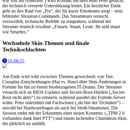
war voll am Abhetzen“) wird Kontakt mit dem Mod Peter gesucht,
der technisch versierte Unterstützung leistet. Ein herzlicher Dank
geht an den Raid von „Pix“, der für kurze Emotionen sorgt – trotz
fehlender Shoutout-Commands. Das Streamteam versucht
verzweifelt, technische Befehle zu rempottern, während der
Streamer ironisch erwähnt: „Frauen. Smart, Leute. Ihr seid smart
wie Smarties.“
Wechselnde Skin-Themen und finale
Technikschlachten
01:06:15
Am Ende wird wild zwischen Themen gewechselt: von Tier-
Coosplay-Entscheidungen (Hai vs. Hase) über Skin-Änderungen in
Fortnite bis hin zu einem biosbezogenen IT-Drama. Der Streamer
versucht sich an BIOS-Updates und Secure-Boot-Hürden („Secure
Boot nicht aktiv“) zu erinnern, während parallel der Fortnite-Server
wütet. Peter unterstützt mit Fachwissen („du bist der Techniker“) –
sowohl bei Hardwarefragen als auch bei Streß-Situationen. Die
Session endet mit der Erkenntnis einer neuen Kenntnis: („TPM 2.0
vorhanden dank Intel PTT“) und einem lachenden Chamäleon-Skin,
der plötzlich tot umfällt.