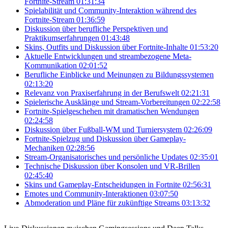
Fortnite-Stream
01:31:34
Spielabilität und Community-Interaktion während des
Fortnite-Stream
01:36:59
Diskussion über berufliche Perspektiven und
Praktikumserfahrungen
01:43:48
Skins, Outfits und Diskussion über Fortnite-Inhalte
01:53:20
Aktuelle Entwicklungen und streambezogene Meta-
Kommunikation
02:01:52
Berufliche Einblicke und Meinungen zu Bildungssystemen
02:13:20
Relevanz von Praxiserfahrung in der Berufswelt
02:21:31
Spielerische Ausklänge und Stream-Vorbereitungen
02:22:58
Fortnite-Spielgeschehen mit dramatischen Wendungen
02:24:58
Diskussion über Fußball-WM und Turniersystem
02:26:09
Fortnite-Spielzug und Diskussion über Gameplay-
Mechaniken
02:28:56
Stream-Organisatorisches und persönliche Updates
02:35:01
Technische Diskussion über Konsolen und VR-Brillen
02:45:40
Skins und Gameplay-Entscheidungen in Fortnite
02:56:31
Emotes und Community-Interaktionen
03:07:50
Abmoderation und Pläne für zukünftige Streams
03:13:32