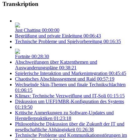
Transkription
Just Chatting
00:00:00
Begrüßung und private Einleitung
00:06:43
Technische Probleme und Spielvorbereitung
00:16:35
Fortnite
00:28:30
Abschweifungen über Katzenthemen und
Auswanderungspläne
00:38:21
Spielerische Interaktion und Markenintegration
00:45:45
Chaotisches Abschlusssegment und Raid
00:57:19
Wechselnde Skin-Themen und finale Technikschlachten
01:06:15
Klimax: Technische Verzweiflung und IT-Soli
01:15:15
Diskussion um UEFI/MBR-Konfiguration des Systems
01:19:50
Kritische Anmerkungen zu Software-Updates und
Herstellerpraktiken
01:23:18
Philosophische Diskussion über die Zukunft der IT und
gesellschaftliche Abhängigkeit
01:26:38
Technische Probleme und Kommunikationsstörungen im