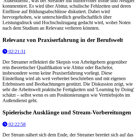
'Außendienst', was der Streamer mit humorvoller Ironie und Neugier
kommentiert. Es wird über Abitur, schulische Fehlzeiten und deren
Einflüsse auf Bildungsabschlüsse diskutiert. Dabei wird
hervorgehoben, wie unterschiedlich gesellschaftlich über
Leistungsdruck und Hochschulzugang gedacht wird, wobei Noten
nach dem Studium an Relevanz verlieren könnten.
Relevanz von Praxiserfahrung in der Berufswelt
02:21:31
Der Streamer reflektiert die Skepsis von Arbeitgebern gegenüber
rein theoretischer Qualifikation wie Abitur oder Bachelor,
insbesondere wenn keine Praxiserfahrung vorliegt. Diese
Einstellung wird als weit verbreitet beschrieben und mit eigenen
Erlebnissen und Beobachtungen gestützt. Die Diskussion zeigt, wie
sehr die Arbeitswelt praktische Fertigkeiten und 'Learning by Doing'
schätzt – selbst wenn es um Positionierungen wie Vertriebsjobs im
Außendienst geht.
Spielerische Ausklänge und Stream-Vorbereitungen
02:22:58
Der Stream nähert sich dem Ende, der Streamer bereitet sich auf das