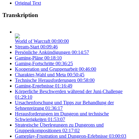
Original Text
Transkription
World of Warcraft
00:00:00
Stream-Start
00:09:46
Persönliche Ankündigungen
00:14:57
Gaming-Pläne
00:18:10
Gaming-Fortschritte
00:36:25
Kooperation und Gruppenarbeit
00:46:00
Charakter-Wahl und Meta
00:50:45
Technische Herausforderungen
00:58:00
Gaming-Ergebnisse
01:16:49
Körperliche Beschwerden während der Juni-Challenge
01:29:10
Ursachenforschung und Tipps zur Behandlung der
Sehnenreizung
01:36:17
Herausforderungen im Dungeon und technische
Schwierigkeiten
01:53:07
Strategische Überlegungen zu Dungeons und
Gruppenkompositionen
02:17:02
Gameplay-Frustration und Dungeon-Erlebnisse
03:00:03