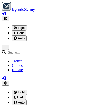
legends
⚔
army
Light
Dark
Auto
Twitch
Games
Kanäle
Light
Dark
Auto