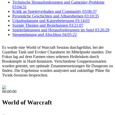
Technische Herausforderungen und Gameplay-Probleme
03:04:31
Kritik an Spielerverhalten und Community
03:06:37
Persönliche Geschichten und Alltagsthemen
03:10:35
Urlaubsplanung und Katzenbetreuung
03:14:03
Soziale Themen und Beziehungen
03:21:07
Spielerfahrungen und Herausforderungen im Spiel
03:26:29
Streamplanung und Abschluss
04:05:22
Es wurde eine World of Warcraft Session durchgeführt, bei der
Guardian Tank und Evoker Charaktere im Mittelpunkt standen. Der
Fokus lag auf dem Farmen eines seltenen Heiltrinkets durch
Bosskämpfe in Hard-Instanzen. Verschiedene Gruppenszenarien
wurden getestet, um optimale Zusammensetzungen für Dungeons zu
finden. Die Ergebnisse wurden analysiert und zukünftige Pläne für
Twink-Sessions besprochen.
00:00:00
World of Warcraft