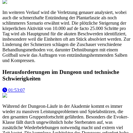
Im weiteren Verlauf wird die Verletzung genauer analysiert, wobei
auch die schmerzhafte Entzündung der Plantarfaszie als noch
schlimmeres Szenario erwähnt wird. Die plötzliche Steigerung der
körperlichen Aktivität von 10.000 auf de facto 25.000 Schritte pro
Tag wird als Hauptgrund für die akuten Beschwerden identifiziert,
insbesondere weil die Einheiten oft am Stück absolviert werden. Zur
Linderung der Schmerzen schlagen die Zuschauer verschiedene
Behandlungsmethoden vor, darunter Dehnübungen mit einem
Golfball sowie das Auftragen von entzündungshemmenden Salben
und Kompressen.
Herausforderungen im Dungeon und technische
Schwierigkeiten
01:53:07
Während der Dungeon-Läufe in der Akademie kommt es immer
wieder zu massiven Leistungsproblemen und Spielabstürzen, die
den gesamten Gruppenfortschritt gefährden. Besonders die Evoker-
Klasse fällt durch ungewöhnlich hohe Sterberaten auf, was
zusätzliche Wiederbelebungen notwendig macht und extrem viel
Zeit kostet. Die komplexe Architektur des Dungeons erfordert hohe