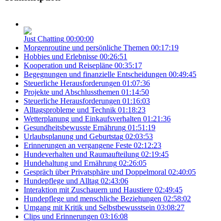
Just Chatting
00:00:00
Morgenroutine und persönliche Themen
00:17:19
Hobbies und Erlebnisse
00:26:51
Kooperation und Reisepläne
00:35:17
Begegnungen und finanzielle Entscheidungen
00:49:45
Steuerliche Herausforderungen
01:07:36
Projekte und Abschlussthemen
01:14:50
Steuerliche Herausforderungen
01:16:03
Alltagsprobleme und Technik
01:18:23
Wetterplanung und Einkaufsverhalten
01:21:36
Gesundheitsbewusste Ernährung
01:51:19
Urlaubsplanung und Geburtstag
02:03:53
Erinnerungen an vergangene Feste
02:12:23
Hundeverhalten und Raumaufteilung
02:19:45
Hundehaltung und Ernährung
02:26:05
Gespräch über Privatsphäre und Doppelmoral
02:40:05
Hundepflege und Alltag
02:43:06
Interaktion mit Zuschauern und Haustiere
02:49:45
Hundepflege und menschliche Beziehungen
02:58:02
Umgang mit Kritik und Selbstbewusstsein
03:08:27
Clips und Erinnerungen
03:16:08