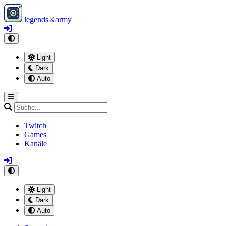
legends
⚔
army
Light
Dark
Auto
Twitch
Games
Kanäle
Light
Dark
Auto