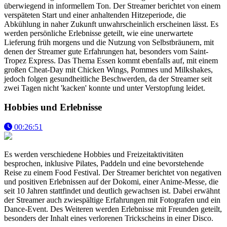
überwiegend in informellem Ton. Der Streamer berichtet von einem
verspäteten Start und einer anhaltenden Hitzeperiode, die
Abkühlung in naher Zukunft unwahrscheinlich erscheinen lässt. Es
werden persönliche Erlebnisse geteilt, wie eine unerwartete
Lieferung früh morgens und die Nutzung von Selbstbräunern, mit
denen der Streamer gute Erfahrungen hat, besonders vom Saint-
Tropez Express. Das Thema Essen kommt ebenfalls auf, mit einem
großen Cheat-Day mit Chicken Wings, Pommes und Milkshakes,
jedoch folgen gesundheitliche Beschwerden, da der Streamer seit
zwei Tagen nicht 'kacken' konnte und unter Verstopfung leidet.
Hobbies und Erlebnisse
00:26:51
Es werden verschiedene Hobbies und Freizeitaktivitäten
besprochen, inklusive Pilates, Paddeln und eine bevorstehende
Reise zu einem Food Festival. Der Streamer berichtet von negativen
und positiven Erlebnissen auf der Dokomi, einer Anime-Messe, die
seit 10 Jahren stattfindet und deutlich gewachsen ist. Dabei erwähnt
der Streamer auch zwiespältige Erfahrungen mit Fotografen und ein
Dance-Event. Des Weiteren werden Erlebnisse mit Freunden geteilt,
besonders der Inhalt eines verlorenen Trickscheins in einer Disco.