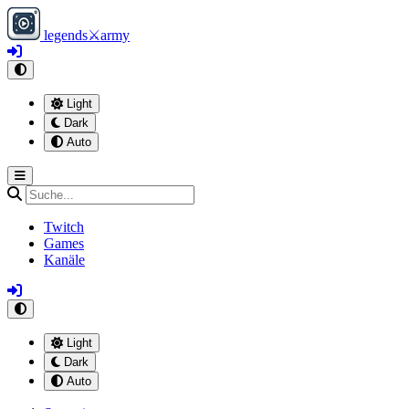
legends
⚔
army
Light
Dark
Auto
Twitch
Games
Kanäle
Light
Dark
Auto