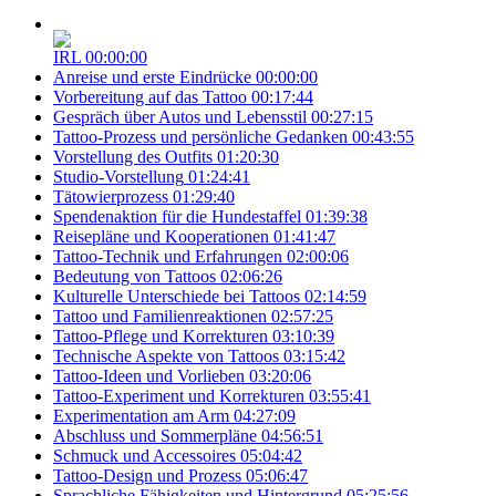
IRL
00:00:00
Anreise und erste Eindrücke
00:00:00
Vorbereitung auf das Tattoo
00:17:44
Gespräch über Autos und Lebensstil
00:27:15
Tattoo-Prozess und persönliche Gedanken
00:43:55
Vorstellung des Outfits
01:20:30
Studio-Vorstellung
01:24:41
Tätowierprozess
01:29:40
Spendenaktion für die Hundestaffel
01:39:38
Reisepläne und Kooperationen
01:41:47
Tattoo-Technik und Erfahrungen
02:00:06
Bedeutung von Tattoos
02:06:26
Kulturelle Unterschiede bei Tattoos
02:14:59
Tattoo und Familienreaktionen
02:57:25
Tattoo-Pflege und Korrekturen
03:10:39
Technische Aspekte von Tattoos
03:15:42
Tattoo-Ideen und Vorlieben
03:20:06
Tattoo-Experiment und Korrekturen
03:55:41
Experimentation am Arm
04:27:09
Abschluss und Sommerpläne
04:56:51
Schmuck und Accessoires
05:04:42
Tattoo-Design und Prozess
05:06:47
Sprachliche Fähigkeiten und Hintergrund
05:25:56