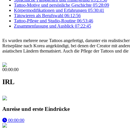
Tattoo-Motive und persönliche Geschichte
05:28:09
Körpermodifikationen und Erfahrungen
05:30:41
Tätowieren als Berufswahl
06:12:56
Tattoo-Pflege und Studio-Routine
06:53:46
Zusammenfassung und Ausblick
07:22:45
Es wurden mehrere neue Tattoos angefertigt, darunter ein realistisch
Reisepläne nach Korea angekündigt, bei denen der Creator mit ande
asiatischen Ländern thematisiert. Auch die Pflege der Tattoos und d
00:00:00
IRL
Anreise und erste Eindrücke
00:00:00