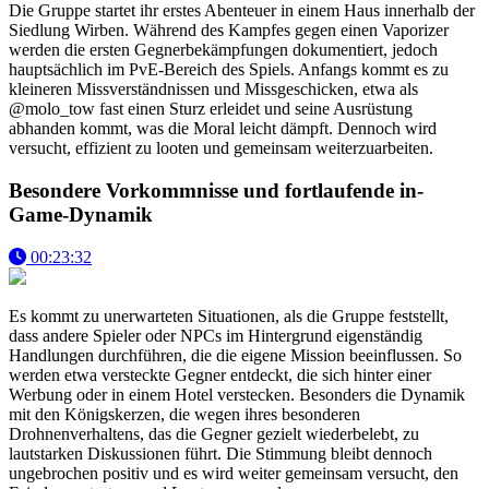
Die Gruppe startet ihr erstes Abenteuer in einem Haus innerhalb der
Siedlung Wirben. Während des Kampfes gegen einen Vaporizer
werden die ersten Gegnerbekämpfungen dokumentiert, jedoch
hauptsächlich im PvE-Bereich des Spiels. Anfangs kommt es zu
kleineren Missverständnissen und Missgeschicken, etwa als
@molo_tow fast einen Sturz erleidet und seine Ausrüstung
abhanden kommt, was die Moral leicht dämpft. Dennoch wird
versucht, effizient zu looten und gemeinsam weiterzuarbeiten.
Besondere Vorkommnisse und fortlaufende in-
Game-Dynamik
00:23:32
Es kommt zu unerwarteten Situationen, als die Gruppe feststellt,
dass andere Spieler oder NPCs im Hintergrund eigenständig
Handlungen durchführen, die die eigene Mission beeinflussen. So
werden etwa versteckte Gegner entdeckt, die sich hinter einer
Werbung oder in einem Hotel verstecken. Besonders die Dynamik
mit den Königskerzen, die wegen ihres besonderen
Drohnenverhaltens, das die Gegner gezielt wiederbelebt, zu
lautstarken Diskussionen führt. Die Stimmung bleibt dennoch
ungebrochen positiv und es wird weiter gemeinsam versucht, den