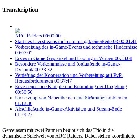
Transkription
ARC Raiders
00:00:00
Start des Livestreams im Team mit @kleinerkeiler93
00:01:41
Vorbereitung des in-Game-Events und technische Hindernisse
00:07:07
Erstes in-Game-Geplänkel und Looting in Wirben
00:13:08
Besondere Vorkommnisse und fortlaufende in-Game-
Dynamik
00:23:32
Vertiefung der Kooperation und Vorbereitung auf PvP-
Herausforderungen
00:37:47
Erste серьёзнее Kämpfe und Erkundung der Umgebung
00:50:50
Umsetzung von Nebenthemen und Strömungsproblemen
01:12:30
Abschließende in-Game-Aktivitäten und Stream-Ende
01:29:27
Gemeinsam mit zwei Partnern begibt sich das Trio in die
dynamische Spielwelt von ARC Raiders. Dabei stehen koordinierte