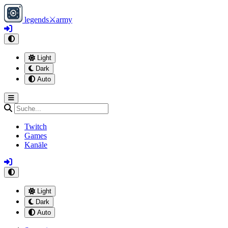
legends
⚔
army
Light
Dark
Auto
Twitch
Games
Kanäle
Light
Dark
Auto