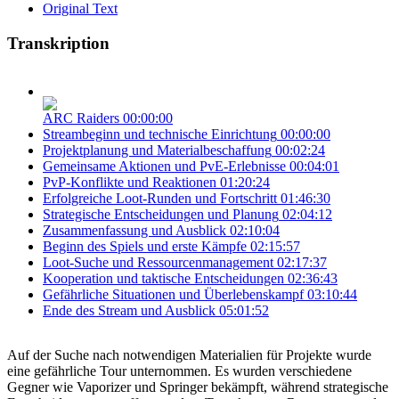
Original Text
Transkription
ARC Raiders
00:00:00
Streambeginn und technische Einrichtung
00:00:00
Projektplanung und Materialbeschaffung
00:02:24
Gemeinsame Aktionen und PvE-Erlebnisse
00:04:01
PvP-Konflikte und Reaktionen
01:20:24
Erfolgreiche Loot-Runden und Fortschritt
01:46:30
Strategische Entscheidungen und Planung
02:04:12
Zusammenfassung und Ausblick
02:10:04
Beginn des Spiels und erste Kämpfe
02:15:57
Loot-Suche und Ressourcenmanagement
02:17:37
Kooperation und taktische Entscheidungen
02:36:43
Gefährliche Situationen und Überlebenskampf
03:10:44
Ende des Stream und Ausblick
05:01:52
Auf der Suche nach notwendigen Materialien für Projekte wurde
eine gefährliche Tour unternommen. Es wurden verschiedene
Gegner wie Vaporizer und Springer bekämpft, während strategische