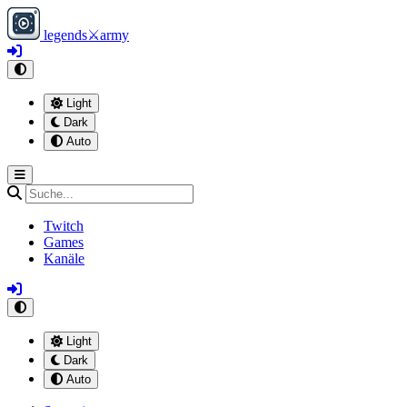
legends
⚔
army
Light
Dark
Auto
Twitch
Games
Kanäle
Light
Dark
Auto