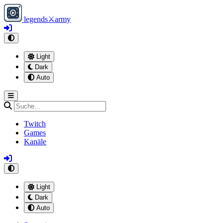
legends
⚔
army
Light
Dark
Auto
Twitch
Games
Kanäle
Light
Dark
Auto