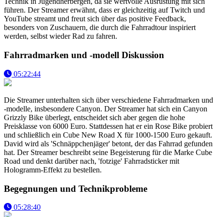
Technik in Jugendherbergen, da sie wertvolle Ausrüstung mit sich
führen. Der Streamer erwähnt, dass er gleichzeitig auf Twitch und
YouTube streamt und freut sich über das positive Feedback,
besonders von Zuschauern, die durch die Fahrradtour inspiriert
werden, selbst wieder Rad zu fahren.
Fahrradmarken und -modell Diskussion
05:22:44
Die Streamer unterhalten sich über verschiedene Fahrradmarken und
-modelle, insbesondere Canyon. Der Streamer hat sich ein Canyon
Grizzly Bike überlegt, entscheidet sich aber gegen die hohe
Preisklasse von 6000 Euro. Stattdessen hat er ein Rose Bike probiert
und schließlich ein Cube New Road X für 1000-1500 Euro gekauft.
David wird als 'Schnäppchenjäger' betont, der das Fahrrad gefunden
hat. Der Streamer beschreibt seine Begeisterung für die Marke Cube
Road und denkt darüber nach, 'fotzige' Fahrradsticker mit
Hologramm-Effekt zu bestellen.
Begegnungen und Technikprobleme
05:28:40