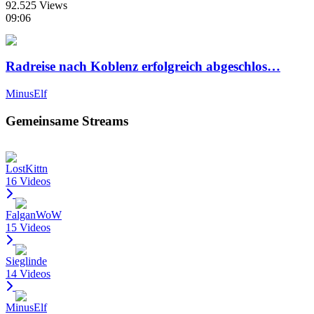
92.525 Views
09:06
Radreise nach Koblenz erfolgreich abgeschlos…
MinusElf
Gemeinsame Streams
LostKittn
16 Videos
FalganWoW
15 Videos
Sieglinde
14 Videos
MinusElf