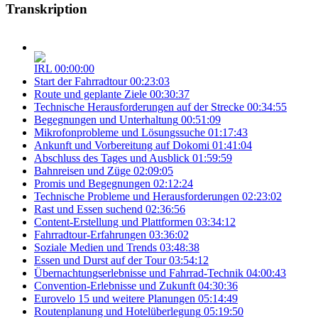
Transkription
IRL
00:00:00
Start der Fahrradtour
00:23:03
Route und geplante Ziele
00:30:37
Technische Herausforderungen auf der Strecke
00:34:55
Begegnungen und Unterhaltung
00:51:09
Mikrofonprobleme und Lösungssuche
01:17:43
Ankunft und Vorbereitung auf Dokomi
01:41:04
Abschluss des Tages und Ausblick
01:59:59
Bahnreisen und Züge
02:09:05
Promis und Begegnungen
02:12:24
Technische Probleme und Herausforderungen
02:23:02
Rast und Essen suchend
02:36:56
Content-Erstellung und Plattformen
03:34:12
Fahrradtour-Erfahrungen
03:36:02
Soziale Medien und Trends
03:48:38
Essen und Durst auf der Tour
03:54:12
Übernachtungserlebnisse und Fahrrad-Technik
04:00:43
Convention-Erlebnisse und Zukunft
04:30:36
Eurovelo 15 und weitere Planungen
05:14:49
Routenplanung und Hotelüberlegung
05:19:50