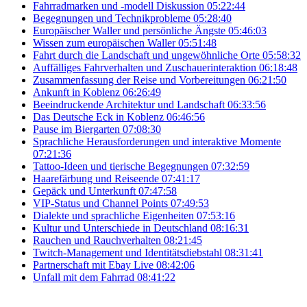
Fahrradmarken und -modell Diskussion
05:22:44
Begegnungen und Technikprobleme
05:28:40
Europäischer Waller und persönliche Ängste
05:46:03
Wissen zum europäischen Waller
05:51:48
Fahrt durch die Landschaft und ungewöhnliche Orte
05:58:32
Auffälliges Fahrverhalten und Zuschauerinteraktion
06:18:48
Zusammenfassung der Reise und Vorbereitungen
06:21:50
Ankunft in Koblenz
06:26:49
Beeindruckende Architektur und Landschaft
06:33:56
Das Deutsche Eck in Koblenz
06:46:56
Pause im Biergarten
07:08:30
Sprachliche Herausforderungen und interaktive Momente
07:21:36
Tattoo-Ideen und tierische Begegnungen
07:32:59
Haarefärbung und Reiseende
07:41:17
Gepäck und Unterkunft
07:47:58
VIP-Status und Channel Points
07:49:53
Dialekte und sprachliche Eigenheiten
07:53:16
Kultur und Unterschiede in Deutschland
08:16:31
Rauchen und Rauchverhalten
08:21:45
Twitch-Management und Identitätsdiebstahl
08:31:41
Partnerschaft mit Ebay Live
08:42:06
Unfall mit dem Fahrrad
08:41:22