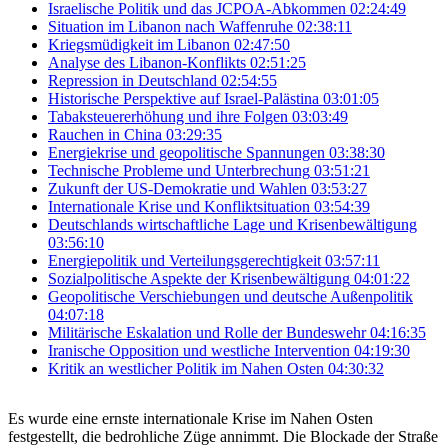
Israelische Politik und das JCPOA-Abkommen
02:24:49
Situation im Libanon nach Waffenruhe
02:38:11
Kriegsmüdigkeit im Libanon
02:47:50
Analyse des Libanon-Konflikts
02:51:25
Repression in Deutschland
02:54:55
Historische Perspektive auf Israel-Palästina
03:01:05
Tabaksteuererhöhung und ihre Folgen
03:03:49
Rauchen in China
03:29:35
Energiekrise und geopolitische Spannungen
03:38:30
Technische Probleme und Unterbrechung
03:51:21
Zukunft der US-Demokratie und Wahlen
03:53:27
Internationale Krise und Konfliktsituation
03:54:39
Deutschlands wirtschaftliche Lage und Krisenbewältigung
03:56:10
Energiepolitik und Verteilungsgerechtigkeit
03:57:11
Sozialpolitische Aspekte der Krisenbewältigung
04:01:22
Geopolitische Verschiebungen und deutsche Außenpolitik
04:07:18
Militärische Eskalation und Rolle der Bundeswehr
04:16:35
Iranische Opposition und westliche Intervention
04:19:30
Kritik an westlicher Politik im Nahen Osten
04:30:32
Es wurde eine ernste internationale Krise im Nahen Osten
festgestellt, die bedrohliche Züge annimmt. Die Blockade der Straße