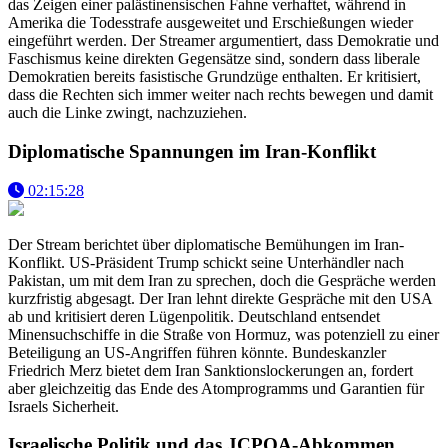
das Zeigen einer palästinensischen Fahne verhaftet, während in
Amerika die Todesstrafe ausgeweitet und Erschießungen wieder
eingeführt werden. Der Streamer argumentiert, dass Demokratie und
Faschismus keine direkten Gegensätze sind, sondern dass liberale
Demokratien bereits fasistische Grundzüge enthalten. Er kritisiert,
dass die Rechten sich immer weiter nach rechts bewegen und damit
auch die Linke zwingt, nachzuziehen.
Diplomatische Spannungen im Iran-Konflikt
02:15:28
Der Stream berichtet über diplomatische Bemühungen im Iran-
Konflikt. US-Präsident Trump schickt seine Unterhändler nach
Pakistan, um mit dem Iran zu sprechen, doch die Gespräche werden
kurzfristig abgesagt. Der Iran lehnt direkte Gespräche mit den USA
ab und kritisiert deren Lügenpolitik. Deutschland entsendet
Minensuchschiffe in die Straße von Hormuz, was potenziell zu einer
Beteiligung an US-Angriffen führen könnte. Bundeskanzler
Friedrich Merz bietet dem Iran Sanktionslockerungen an, fordert
aber gleichzeitig das Ende des Atomprogramms und Garantien für
Israels Sicherheit.
Israelische Politik und das JCPOA-Abkommen