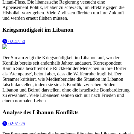
Litani-Fluss. Die libanesische Regierung versucht eine
Appeasement-Politik, ist aber zu schwach, um effektiv gegen die
Hisbollah vorzugehen. Viele Zivilisten fürchten um ihre Zukunft
und werden erneut fliehen müssen.
Kriegsmüdigkeit im Libanon
02:47:50
Der Stream zeigt die Kriegsmüdigkeit im Libanon auf, wo der
Konflikt bereits seit anderthalb Jahren andauert. Korrespondent
Ramin Sina beschreibt die Rückkehr der Menschen in ihre Dörfer
als 'Atempause', betont aber, dass die Waffenruhe fragil ist. Der
Streamer kritisiert, wie Medienberichte die Situation im Libanon
falsch darstellen, indem sie sie als Konflikt zwischen 'Süden
Libanon und Beirut' darstellen, ohne die israelische Bombardierung
zu erwähnen. Viele Libanesen sehnen sich nur nach Frieden und
einem normalen Leben.
Analyse des Libanon-Konflikts
02:51:25
Der Streamer analysiert die komplexen Situation im Libanon, wobei