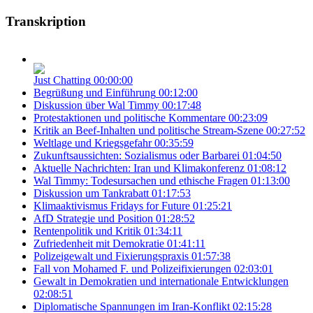
Transkription
Just Chatting
00:00:00
Begrüßung und Einführung
00:12:00
Diskussion über Wal Timmy
00:17:48
Protestaktionen und politische Kommentare
00:23:09
Kritik an Beef-Inhalten und politische Stream-Szene
00:27:52
Weltlage und Kriegsgefahr
00:35:59
Zukunftsaussichten: Sozialismus oder Barbarei
01:04:50
Aktuelle Nachrichten: Iran und Klimakonferenz
01:08:12
Wal Timmy: Todesursachen und ethische Fragen
01:13:00
Diskussion um Tankrabatt
01:17:53
Klimaaktivismus Fridays for Future
01:25:21
AfD Strategie und Position
01:28:52
Rentenpolitik und Kritik
01:34:11
Zufriedenheit mit Demokratie
01:41:11
Polizeigewalt und Fixierungspraxis
01:57:38
Fall von Mohamed F. und Polizeifixierungen
02:03:01
Gewalt in Demokratien und internationale Entwicklungen
02:08:51
Diplomatische Spannungen im Iran-Konflikt
02:15:28