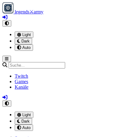
legends
⚔
army
Light
Dark
Auto
Twitch
Games
Kanäle
Light
Dark
Auto