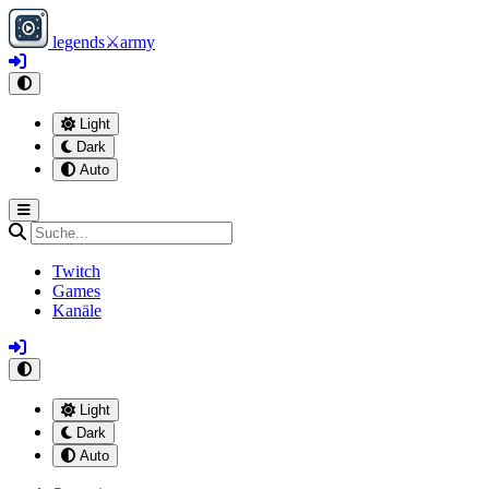
legends
⚔
army
Light
Dark
Auto
Twitch
Games
Kanäle
Light
Dark
Auto