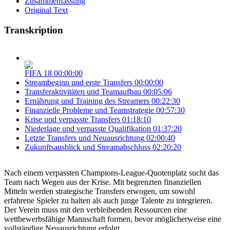
Zusammenfassung
Original Text
Transkription
FIFA 18
00:00:00
Streambeginn und erste Transfers
00:00:00
Transferaktivitäten und Teamaufbau
00:05:06
Ernährung und Training des Streamers
00:22:30
Finanzielle Probleme und Teamstrategie
00:57:30
Krise und verpasste Transfers
01:18:10
Niederlage und verpasste Qualifikation
01:37:20
Letzte Transfers und Neuausrichtung
02:00:40
Zukunftsausblick und Streamabschluss
02:20:20
Nach einem verpassten Champions-League-Quotenplatz sucht das
Team nach Wegen aus der Krise. Mit begrenzten finanziellen
Mitteln werden strategische Transfers erwogen, um sowohl
erfahrene Spieler zu halten als auch junge Talente zu integrieren.
Der Verein muss mit den verbleibenden Ressourcen eine
wettbewerbsfähige Mannschaft formen, bevor möglicherweise eine
vollständige Neuausrichtung erfolgt.