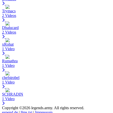
Trymacs
2 Videos
Dhalucard
2 Videos
xRohat
1 Video
Rumathra
1 Video
chefstrobel
1 Video
SCHRADIN
1 Video
Copyright ©2026 legends.army. All rights reserved.
espend.de
|
llms.txt
|
Impressum