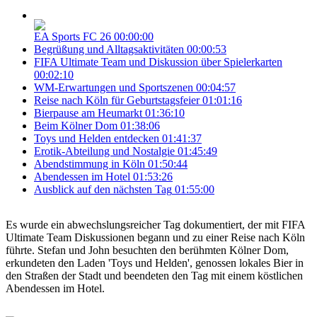
EA Sports FC 26
00:00:00
Begrüßung und Alltagsaktivitäten
00:00:53
FIFA Ultimate Team und Diskussion über Spielerkarten
00:02:10
WM-Erwartungen und Sportszenen
00:04:57
Reise nach Köln für Geburtstagsfeier
01:01:16
Bierpause am Heumarkt
01:36:10
Beim Kölner Dom
01:38:06
Toys und Helden entdecken
01:41:37
Erotik-Abteilung und Nostalgie
01:45:49
Abendstimmung in Köln
01:50:44
Abendessen im Hotel
01:53:26
Ausblick auf den nächsten Tag
01:55:00
Es wurde ein abwechslungsreicher Tag dokumentiert, der mit FIFA
Ultimate Team Diskussionen begann und zu einer Reise nach Köln
führte. Stefan und John besuchten den berühmten Kölner Dom,
erkundeten den Laden 'Toys und Helden', genossen lokales Bier in
den Straßen der Stadt und beendeten den Tag mit einem köstlichen
Abendessen im Hotel.