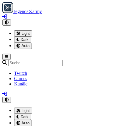
legends
⚔
army
Light
Dark
Auto
Twitch
Games
Kanäle
Light
Dark
Auto