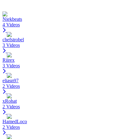
Niekbeats
4 Videos
chefstrobel
3 Videos
Riirex
3 Videos
eliasn97
2 Videos
xRohat
2 Videos
HamedLoco
2 Videos