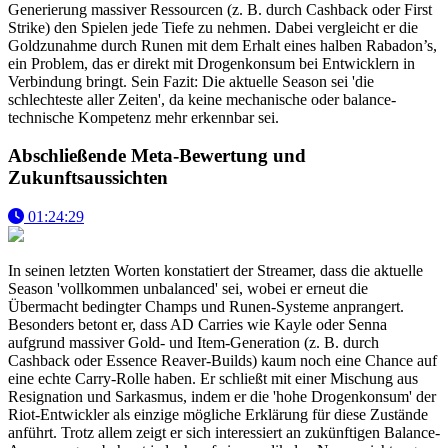
Generierung massiver Ressourcen (z. B. durch Cashback oder First
Strike) den Spielen jede Tiefe zu nehmen. Dabei vergleicht er die
Goldzunahme durch Runen mit dem Erhalt eines halben Rabadon’s,
ein Problem, das er direkt mit Drogenkonsum bei Entwicklern in
Verbindung bringt. Sein Fazit: Die aktuelle Season sei 'die
schlechteste aller Zeiten', da keine mechanische oder balance-
technische Kompetenz mehr erkennbar sei.
Abschließende Meta-Bewertung und
Zukunftsaussichten
01:24:29
In seinen letzten Worten konstatiert der Streamer, dass die aktuelle
Season 'vollkommen unbalanced' sei, wobei er erneut die
Übermacht bedingter Champs und Runen-Systeme anprangert.
Besonders betont er, dass AD Carries wie Kayle oder Senna
aufgrund massiver Gold- und Item-Generation (z. B. durch
Cashback oder Essence Reaver-Builds) kaum noch eine Chance auf
eine echte Carry-Rolle haben. Er schließt mit einer Mischung aus
Resignation und Sarkasmus, indem er die 'hohe Drogenkonsum' der
Riot-Entwickler als einzige mögliche Erklärung für diese Zustände
anführt. Trotz allem zeigt er sich interessiert an zukünftigen Balance-