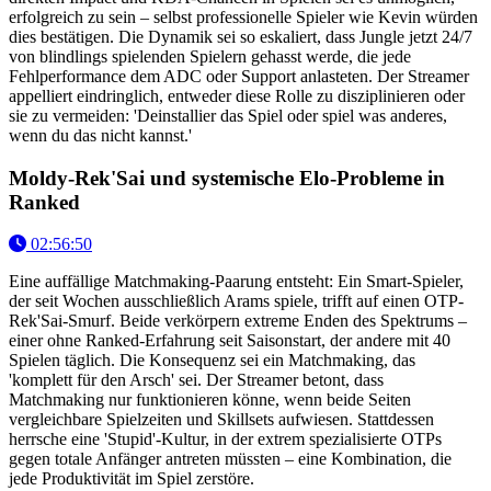
erfolgreich zu sein – selbst professionelle Spieler wie Kevin würden
dies bestätigen. Die Dynamik sei so eskaliert, dass Jungle jetzt 24/7
von blindlings spielenden Spielern gehasst werde, die jede
Fehlperformance dem ADC oder Support anlasteten. Der Streamer
appelliert eindringlich, entweder diese Rolle zu disziplinieren oder
sie zu vermeiden: 'Deinstallier das Spiel oder spiel was anderes,
wenn du das nicht kannst.'
Moldy-Rek'Sai und systemische Elo-Probleme in
Ranked
02:56:50
Eine auffällige Matchmaking-Paarung entsteht: Ein Smart-Spieler,
der seit Wochen ausschließlich Arams spiele, trifft auf einen OTP-
Rek'Sai-Smurf. Beide verkörpern extreme Enden des Spektrums –
einer ohne Ranked-Erfahrung seit Saisonstart, der andere mit 40
Spielen täglich. Die Konsequenz sei ein Matchmaking, das
'komplett für den Arsch' sei. Der Streamer betont, dass
Matchmaking nur funktionieren könne, wenn beide Seiten
vergleichbare Spielzeiten und Skillsets aufwiesen. Stattdessen
herrsche eine 'Stupid'-Kultur, in der extrem spezialisierte OTPs
gegen totale Anfänger antreten müssten – eine Kombination, die
jede Produktivität im Spiel zerstöre.