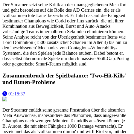
Der Streamer setzt seine Kritik an der unausgeglichenen Meta fort
und geht besonders auf die Rolle des AD Carries ein, die er als
'vollkommen tote Lane' bezeichnet. Er führt das auf die Fähigkeit
bestimmter Champions wie Corki oder Jinx zurück, die mit ihrer
Kombination aus Beweglichkeit, Burst und Auto-Attacks
vollständige Teams innerhalb von Sekunden eliminieren können.
Seine Analyse reicht von der Überlegenheit bestimmter Items wie
Lord Domnikon (1500 zusätzlicher Schaden im Alter 3) bis hin zu
den 'beschissenen' Mechanics von Contagious-Vulnerability-
Systemen, die den Spielen jede Balance rauben. Dabei betont er,
dass selbst übernormale Spiele nur durch massive Skill-Gap-Posing
oder gegnerische Smurf-Teams möglich sind.
Zusammenbruch der Spielbalance: 'Two-Hit-Kills'
und Runen-Probleme
01:15:37
Der Streamer entlädt seine gesamte Frustration über die absurden
Meta-Auswüchse, insbesondere das Phänomen, dass ausgewählte
Champions nach wenigen Minuten Teamkills auslösen können (z.
B. Aurora, die mit einer Fähigkeit 1000 Damage verursacht). Er
bezeichnet das als 'vollkommen dumm' und wirft Riot vor, mit der