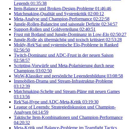
Legends
01:35:38
Item-Balance und Broken-Design-Probleme
01:46:46
Matchmaking-Qualität und Systemkritik
02:00:12
Meta-Analyse und Champion-Performance
02:22:58
Jungle-Rollen-Balancing und saisonale Defizite
02:34:57
Support-Rollen und Goldverteilung
02:40:51
Frust mit Botland und Jungle-Dominanz in Low-Elo
02:50:27
Jungle-Rolle als übermächtig und toxisch kritisiert
02:53:28
Moldy-Rek'Sai und systemische Elo-Probleme in Ranked
02:56:50
Twitch-Dominanz und ADC-Frust in der neuen Saison
02:58:57
Scripting-Vorwürfe und Meta-Polarisierung durch neue
Champions
03:02:50
WoW-Klassiker und persönliche Legendenbildung
03:08:58
Immobilien-Drama und Stream-Infrastruktur-Probleme
03:12:39
Matchmaking-Schelte und Stream-Pläne mit neuen Games
03:13:56
Rek'Sai-Hype und ADC-Meta-Kritik
03:19:30
League of Legends: Strategiediskussion und Champion-
Analysen
04:14:59
Taktische Item-Kombinationen und Champion-Performance
04:20:32
Meta-Kritik und Balance-Probleme im Teamfight Tactics