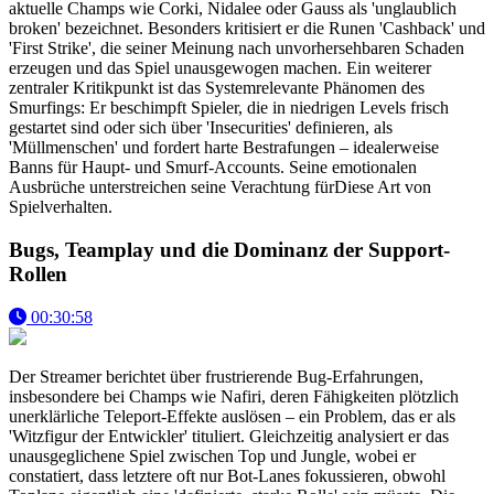
aktuelle Champs wie Corki, Nidalee oder Gauss als 'unglaublich
broken' bezeichnet. Besonders kritisiert er die Runen 'Cashback' und
'First Strike', die seiner Meinung nach unvorhersehbaren Schaden
erzeugen und das Spiel unausgewogen machen. Ein weiterer
zentraler Kritikpunkt ist das Systemrelevante Phänomen des
Smurfings: Er beschimpft Spieler, die in niedrigen Levels frisch
gestartet sind oder sich über 'Insecurities' definieren, als
'Müllmenschen' und fordert harte Bestrafungen – idealerweise
Banns für Haupt- und Smurf-Accounts. Seine emotionalen
Ausbrüche unterstreichen seine Verachtung fürDiese Art von
Spielverhalten.
Bugs, Teamplay und die Dominanz der Support-
Rollen
00:30:58
Der Streamer berichtet über frustrierende Bug-Erfahrungen,
insbesondere bei Champs wie Nafiri, deren Fähigkeiten plötzlich
unerklärliche Teleport-Effekte auslösen – ein Problem, das er als
'Witzfigur der Entwickler' tituliert. Gleichzeitig analysiert er das
unausgeglichene Spiel zwischen Top und Jungle, wobei er
constatiert, dass letztere oft nur Bot-Lanes fokussieren, obwohl