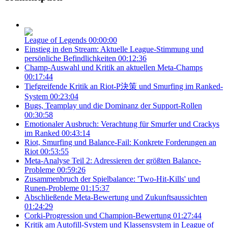
League of Legends
00:00:00
Einstieg in den Stream: Aktuelle League-Stimmung und
persönliche Befindlichkeiten
00:12:36
Champ-Auswahl und Kritik an aktuellen Meta-Champs
00:17:44
Tiefgreifende Kritik an Riot-P決策 und Smurfing im Ranked-
System
00:23:04
Bugs, Teamplay und die Dominanz der Support-Rollen
00:30:58
Emotionaler Ausbruch: Verachtung für Smurfer und Crackys
im Ranked
00:43:14
Riot, Smurfing und Balance-Fail: Konkrete Forderungen an
Riot
00:53:55
Meta-Analyse Teil 2: Adressieren der größten Balance-
Probleme
00:59:26
Zusammenbruch der Spielbalance: 'Two-Hit-Kills' und
Runen-Probleme
01:15:37
Abschließende Meta-Bewertung und Zukunftsaussichten
01:24:29
Corki-Progression und Champion-Bewertung
01:27:44
Kritik am Autofill-System und Klassensystem in League of