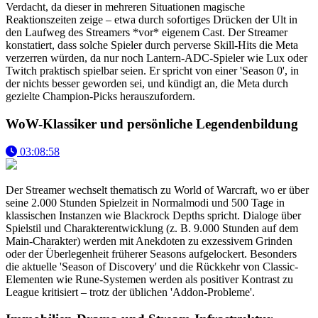
Verdacht, da dieser in mehreren Situationen magische
Reaktionszeiten zeige – etwa durch sofortiges Drücken der Ult in
den Laufweg des Streamers *vor* eigenem Cast. Der Streamer
konstatiert, dass solche Spieler durch perverse Skill-Hits die Meta
verzerren würden, da nur noch Lantern-ADC-Spieler wie Lux oder
Twitch praktisch spielbar seien. Er spricht von einer 'Season 0', in
der nichts besser geworden sei, und kündigt an, die Meta durch
gezielte Champion-Picks herauszufordern.
WoW-Klassiker und persönliche Legendenbildung
03:08:58
Der Streamer wechselt thematisch zu World of Warcraft, wo er über
seine 2.000 Stunden Spielzeit in Normalmodi und 500 Tage in
klassischen Instanzen wie Blackrock Depths spricht. Dialoge über
Spielstil und Charakterentwicklung (z. B. 9.000 Stunden auf dem
Main-Charakter) werden mit Anekdoten zu exzessivem Grinden
oder der Überlegenheit früherer Seasons aufgelockert. Besonders
die aktuelle 'Season of Discovery' und die Rückkehr von Classic-
Elementen wie Rune-Systemen werden als positiver Kontrast zu
League kritisiert – trotz der üblichen 'Addon-Probleme'.