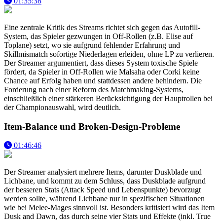
01:35:38
Eine zentrale Kritik des Streams richtet sich gegen das Autofill-
System, das Spieler gezwungen in Off-Rollen (z.B. Elise auf
Toplane) setzt, wo sie aufgrund fehlender Erfahrung und
Skillmismatch sofortige Niederlagen erleiden, ohne LP zu verlieren.
Der Streamer argumentiert, dass dieses System toxische Spiele
fördert, da Spieler in Off-Rollen wie Malsaha oder Corki keine
Chance auf Erfolg haben und stattdessen andere behindern. Die
Forderung nach einer Reform des Matchmaking-Systems,
einschließlich einer stärkeren Berücksichtigung der Hauptrollen bei
der Championauswahl, wird deutlich.
Item-Balance und Broken-Design-Probleme
01:46:46
Der Streamer analysiert mehrere Items, darunter Duskblade und
Lichbane, und kommt zu dem Schluss, dass Duskblade aufgrund
der besseren Stats (Attack Speed und Lebenspunkte) bevorzugt
werden sollte, während Lichbane nur in spezifischen Situationen
wie bei Melee-Mages sinnvoll ist. Besonders kritisiert wird das Item
Dusk and Dawn, das durch seine vier Stats und Effekte (inkl. True