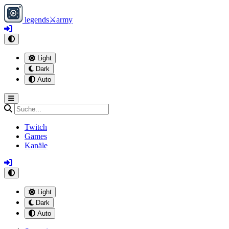
legends
⚔
army
Light
Dark
Auto
Twitch
Games
Kanäle
Light
Dark
Auto