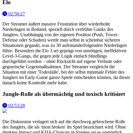
Elo
02:50:27
Der Streamer äußert massive Frustration über wiederholte
Niederlagen in Botland, speziell durch verfrühte Ganks des
Junglers. Unabhängig von der eigenen Position (Push, Tower-
Defense oder Schaden) werde man selbst in scheinbar sicheren
Situationen gegankt, was zu 30 aufeinanderfolgenden Niederlagen
führe. Besonders die Elo 3 sei geprägt von unnötigen, ineffektiven
Level-3-Gangs, die gegen jede Logik einfach blindlings
durchgeführt werden – ohne Rücksicht auf eigene Verluste oder
gegnerische Gegenmaßnahmen. Der Streamer vergleicht die
Situation mit einer 'Todesfalle', bei der selbst minimale Fehler des
Junglers im Early-Game ganze Spiele entscheiden können, da dieser
danach keine Kontrolle mehr habe.
Jungle-Rolle als übermächtig und toxisch kritisiert
02:53:28
Die Diskussion verlagert sich auf die durchweg gebrochene Rolle
des Junglers, die als 'most broken' im Spiel bezeichnet wird. Ohne
direkten Impact und KDA-Chancen in Spielen sei es unmöglich,