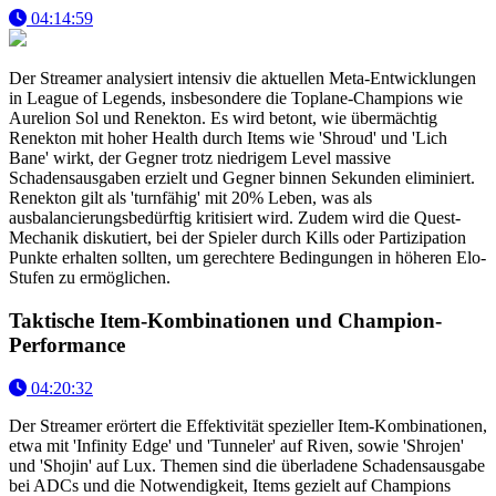
04:14:59
Der Streamer analysiert intensiv die aktuellen Meta-Entwicklungen
in League of Legends, insbesondere die Toplane-Champions wie
Aurelion Sol und Renekton. Es wird betont, wie übermächtig
Renekton mit hoher Health durch Items wie 'Shroud' und 'Lich
Bane' wirkt, der Gegner trotz niedrigem Level massive
Schadensausgaben erzielt und Gegner binnen Sekunden eliminiert.
Renekton gilt als 'turnfähig' mit 20% Leben, was als
ausbalancierungsbedürftig kritisiert wird. Zudem wird die Quest-
Mechanik diskutiert, bei der Spieler durch Kills oder Partizipation
Punkte erhalten sollten, um gerechtere Bedingungen in höheren Elo-
Stufen zu ermöglichen.
Taktische Item-Kombinationen und Champion-
Performance
04:20:32
Der Streamer erörtert die Effektivität spezieller Item-Kombinationen,
etwa mit 'Infinity Edge' und 'Tunneler' auf Riven, sowie 'Shrojen'
und 'Shojin' auf Lux. Themen sind die überladene Schadensausgabe
bei ADCs und die Notwendigkeit, Items gezielt auf Champions