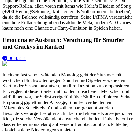
Toplane eigentlich eine 'definierte, starke Rolle' sein müsste. Die
Support-Rollen, allen voran mit Items wie Helia’s Diadem of Song
(+200 Heilung/Sekunde), kritisiert er als 'vollkommen übertrieben',
da sie die Balance vollständig zerstören. Seine IATMA verdeutlicht
eine tiefe Enttäuschung über das aktuelle Meta, in dem AD Carries
kaum noch eine Chance zur Carry-Funktion in Spielen haben.
Emotionaler Ausbruch: Verachtung für Smurfer
und Crackys im Ranked
00:43:14
In einem fast schon wütenden Monolog geht der Streamer mit
wörtlichen Fluchworten gegen Smurfer und Spieler vor, die den
Start in der Season ausnutzen, um ihre Devotion zu kompensieren.
Er vergleicht diese Spieler mit 'hohlen, unsicheren' Menschen und
wirft ihnen vor, ihr Selbstwertgefühl über Skill zu definieren. Seine
Empörung gipfelt in der Aussage, Smurfer verdienten ein
'Miserables Scheißleben' und sollten hart gebannt werden.
Besonders verärgert zeigt er sich über die fehlende Konsequenz bei
Riot, die solche Verstöße nicht ausreichend ahnden. Dabei betont er,
dass er lieber monatelang auf seinem Hauptaccount 'stuck' bleibe,
als sich solche Niederungen zu bieten.