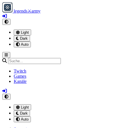
legends
⚔
army
Light
Dark
Auto
Twitch
Games
Kanäle
Light
Dark
Auto