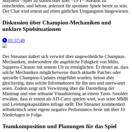
Mayhem*-Spiel zu starten oder über *TFT*-Streams zu
entscheiden, und betont, jederzeit für spontane Spiele bereit zu sein.
Der Chat wird erneut auf einen gütlichen Umgangston hingewiesen.
Diskussion über Champion-Mechaniken und
unklare Spielsituationen
01:37:49
Der Streamer äußert sich verwirrt über ungewöhnliche Champion-
Mechaniken, insbesondere die angebliche Fähigkeit von Milio,
Suppress-Cleanse mit seinem Ult zu ermöglichen. Er deutet an, dass
solche Mechaniken möglicherweise durch aktuelle Patches oder
spezielle Champion-Updates eingeführt wurden, betont aber
gleichzeitig, dass solche Informationen für ihn neu und unerwartet
seien. Zudem zeigt sich Verwirrung über die Darstellung der
Minimap und eine seltsame Visualisierung an einem Turm. Smolder
erwähnt, dass er erneut als AD-Carry spielen wird, was seine MMR
und Leistungskapazitäten infrage stellt. Der Streamer kommentiert
selbstkritisch seine eigene negative Performance-Serie mit über 10
Niederlagen in Folge.
Teamkomposition und Planungen für das Spiel