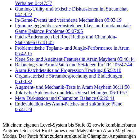
Verhalten
04:47:37
Gaming-Utility und toxische Diskussionen im Streamchat
04:59:22
In-Game-Events und veränderte Mechaniken
05:03:19
Ignoranz gegenüber verlustreichen Plays und fundamentale
Game-Balance-Probleme
05:07:05
Patch-Änderungen bei Root Radius und Champion-
Statistiken
05:41:05
Problematische Toplane- und Jungle-Performance in Aram
05:42:15
Neue Set- und Augment-Features in Aram Mayhem
05:46:44
Balancing von Aram-Patch und Set-Ideen für TFT
05:47:44
Aram-Patchdetails und Progression-Tracking
05:52:10
Organisatorische Streambesprechung und Einladungen
06:00:32
Augment- und Mechanik-Tests in Aram Mayhem
06:11:50
Taktische Spielweise und Meta-Verschiebungen
06:19:57
Meta-Diskussion und Champion-Balance
06:26:41
Endevaluation des Aram-Patches und zukünftige Pläne
06:41:24
Mit einem eigenen Level-System bis Stufe 32 sowie kombinierbaren
Augment-Sets setzt Riot Games neue Maßstäbe im Aram Mayhem-
Modus. Der Patch führt zudem strukturelle Champion-Anpassungen