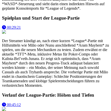
*WASD*-Steuerung und sieht darin einen indirekten Hinweis auf
geplante Konsolenports für *League of Legends*.
Spielplan und Start der League-Partie
00:29:21
Der Streamer kündigt an, nach einer kurzen *League*-Partie mit
Hilfsmitteln wie Milio oder Nunu anschließend *Aram Mayhem* zu
spielen, um die neuen Mechaniken zu testen. Zudem erwähnt er die
aktuelle *TFT*-Meta, inklusive Metas für Poker-Comps oder
Kalista-Bel’veth-Junara. Er zeigt sich optimistisch, dass *Aram
Mayhem* durch den neuen Progress-Track adäquat balanciert
werden könnte – ein Modus, der seiner Meinung nach sowohl
Casuals als auch Tryhards anspreche. Die vorherige Partie mit Milio
endet in chaotischem Gameplay: Schlechte Positionierungen der
Teamkameraden und klobige Spielerentscheidungen führen zu
verlustreichen Momenten.
Verlauf der League-Partie: Höhen und Tiefen
00:45:12