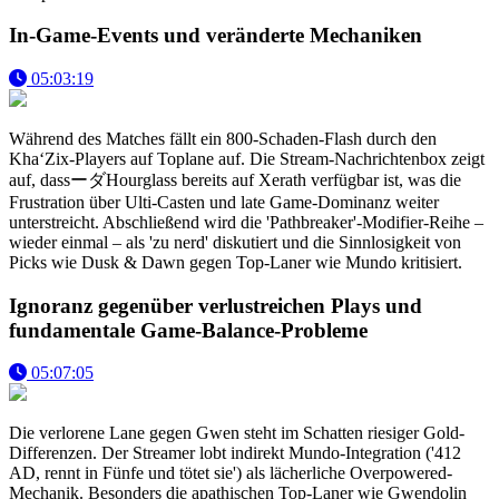
In-Game-Events und veränderte Mechaniken
05:03:19
Während des Matches fällt ein 800-Schaden-Flash durch den
Kha‘Zix-Players auf Toplane auf. Die Stream-Nachrichtenbox zeigt
auf, dassーダHourglass bereits auf Xerath verfügbar ist, was die
Frustration über Ulti-Casten und late Game-Dominanz weiter
unterstreicht. Abschließend wird die 'Pathbreaker'-Modifier-Reihe –
wieder einmal – als 'zu nerd' diskutiert und die Sinnlosigkeit von
Picks wie Dusk & Dawn gegen Top-Laner wie Mundo kritisiert.
Ignoranz gegenüber verlustreichen Plays und
fundamentale Game-Balance-Probleme
05:07:05
Die verlorene Lane gegen Gwen steht im Schatten riesiger Gold-
Differenzen. Der Streamer lobt indirekt Mundo-Integration ('412
AD, rennt in Fünfe und tötet sie') als lächerliche Overpowered-
Mechanik. Besonders die apathischen Top-Laner wie Gwendolin