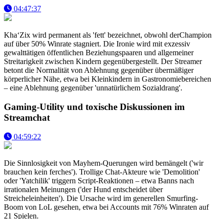
04:47:37
Kha‘Zix wird permanent als 'fett' bezeichnet, obwohl derChampion
auf über 50% Winrate stagniert. Die Ironie wird mit exzessiv
gewalttätigen öffentlichen Beziehungspaaren und allgemeiner
Streitarigkeit zwischen Kindern gegenübergestellt. Der Streamer
betont die Normalität von Ablehnung gegenüber übermäßiger
körperlicher Nähe, etwa bei Kleinkindern in Gastronomiebereichen
– eine Ablehnung gegenüber 'unnatürlichem Sozialdrang'.
Gaming-Utility und toxische Diskussionen im
Streamchat
04:59:22
Die Sinnlosigkeit von Mayhem-Querungen wird bemängelt ('wir
brauchen kein ferches'). Trollige Chat-Akteure wie 'Demolition'
oder 'Yatchilik' triggern Script-Reaktionen – etwa Banns nach
irrationalen Meinungen ('der Hund entscheidet über
Streicheleinheiten'). Die Ursache wird im generellen Smurfing-
Boom von LoL gesehen, etwa bei Accounts mit 76% Winraten auf
21 Spielen.