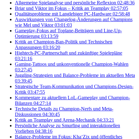
Allgemeine Spielanalyse und persönliche Reflexion
02:48:36
Briar und Viktor im Fokus – Kritik an Teamplay
02:57:05
Qualitätsprobleme mit Langlebiger PC-Hardware
02:58:48
Auswirkungen von Changelog-Änderungen auf Champions
wie Mel und Viktor
03:01:03
Gameplay-Fokus auf Toplane-Beiträgen und Line-Up-
Optimierung
03:13:59
Kritik an Champion-Ban-Politik und Technischen
Anpassungen
03:16:20
Hightech-PC-Partnerschaft und zukünftige Spielepläne
03:21:16
Gaming-Tattoos und unkonventionelle Champion-Wahlen
03:27:45
Juggling-Strategien und Balance-Probleme im aktuellen Meta
03:39:45
Strategische Team-Kommunikation und Champions-Design-
Kritik
03:47:55
Kommentare zu aktuellem LoL-Gameplay und Champion-
Bilanzen
04:27:14
Technische Details zu Champion-Nerfs und Meta-
Diskussionen
04:30:45
Kritik an Teamplay und Arena-Mechanik
04:33:21
Persönliche Analyse zu Smurfing und interaktionellen
Vorlieben
04:38:16
Balance-Probleme im Fokus: Kha‘Zix und öffentliches