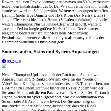
Rework reduziert Projektildamage der passiven um 50 %, verbessert
jedoch den Initialschaden des Q. Der W-Skill verliert die Immunität,
stattdessen wird ein Schild gewährt. Weitere Anpassungen betreffen
Bellwiff (mehr True Damage und HP), Riven (AP-Nerfs), Diana (
Jungle-Clear verschlechtert), Braum (Schadensreduktion) und viele
weitere Champions. Nastys Jungle-Clear wird gebufft, während
Jace und Zed im Jungle größere Nerfs erfahren. Der Streamer
reagiert besonders kritisch auf Mel’s neue Mechaniken:
Pessimistisch bewertet er die Änderungen als unausgereift, da der
Champion weiterhin als unspielbar gelte.
Sonderstaufen, Skins und System-Anpassungen
00:24:18
Neben Champion-Updates enthält der Patch neue Skins sowie
Anpassungen im SR-Ranked-System, etwa für das *Aegis of
Valor*-Item: Künftig muss man mindestens ein B-Tier erreichen, um
LP-Erhalt zu sichern, statt wie bisher ein C-Tier. Zudem wird der
Streamer-Modus mit diesem Patch verschärft: Alle Spieler-IDs (auch
eigene) werden im Spiel ausgeblendet, was die Identifikation von
Smurfs oder Alt-Accounts erschwert. Der Streamer zeigt sich
unzufrieden mit der Maßnahme, betont aber, dass dies Riot’s
Entscheidung sei. Des Weiteren analysiert er das Ende von