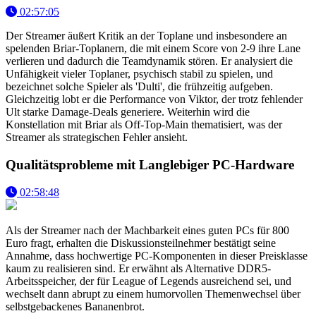
02:57:05
Der Streamer äußert Kritik an der Toplane und insbesondere an
spelenden Briar-Toplanern, die mit einem Score von 2-9 ihre Lane
verlieren und dadurch die Teamdynamik stören. Er analysiert die
Unfähigkeit vieler Toplaner, psychisch stabil zu spielen, und
bezeichnet solche Spieler als 'Dulti', die frühzeitig aufgeben.
Gleichzeitig lobt er die Performance von Viktor, der trotz fehlender
Ult starke Damage-Deals generiere. Weiterhin wird die
Konstellation mit Briar als Off-Top-Main thematisiert, was der
Streamer als strategischen Fehler ansieht.
Qualitätsprobleme mit Langlebiger PC-Hardware
02:58:48
Als der Streamer nach der Machbarkeit eines guten PCs für 800
Euro fragt, erhalten die Diskussionsteilnehmer bestätigt seine
Annahme, dass hochwertige PC-Komponenten in dieser Preisklasse
kaum zu realisieren sind. Er erwähnt als Alternative DDR5-
Arbeitsspeicher, der für League of Legends ausreichend sei, und
wechselt dann abrupt zu einem humorvollen Themenwechsel über
selbstgebackenes Bananenbrot.