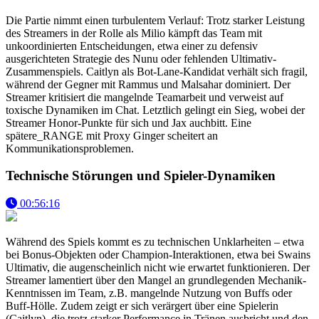
Die Partie nimmt einen turbulentem Verlauf: Trotz starker Leistung
des Streamers in der Rolle als Milio kämpft das Team mit
unkoordinierten Entscheidungen, etwa einer zu defensiv
ausgerichteten Strategie des Nunu oder fehlenden Ultimativ-
Zusammenspiels. Caitlyn als Bot-Lane-Kandidat verhält sich fragil,
während der Gegner mit Rammus und Malsahar dominiert. Der
Streamer kritisiert die mangelnde Teamarbeit und verweist auf
toxische Dynamiken im Chat. Letztlich gelingt ein Sieg, wobei der
Streamer Honor-Punkte für sich und Jax auchbitt. Eine
spätere_RANGE mit Proxy Ginger scheitert an
Kommunikationsproblemen.
Technische Störungen und Spieler-Dynamiken
00:56:16
Während des Spiels kommt es zu technischen Unklarheiten – etwa
bei Bonus-Objekten oder Champion-Interaktionen, etwa bei Swains
Ultimativ, die augenscheinlich nicht wie erwartet funktionieren. Der
Streamer lamentiert über den Mangel an grundlegenden Mechanik-
Kenntnissen im Team, z.B. mangelnde Nutzung von Buffs oder
Buff-Hölle. Zudem zeigt er sich verärgert über eine Spielerin
(Caitlyn), die trotz starker Performance in Tränen ausbricht und den