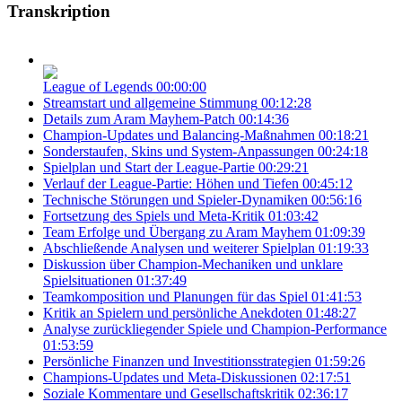
Transkription
League of Legends
00:00:00
Streamstart und allgemeine Stimmung
00:12:28
Details zum Aram Mayhem-Patch
00:14:36
Champion-Updates und Balancing-Maßnahmen
00:18:21
Sonderstaufen, Skins und System-Anpassungen
00:24:18
Spielplan und Start der League-Partie
00:29:21
Verlauf der League-Partie: Höhen und Tiefen
00:45:12
Technische Störungen und Spieler-Dynamiken
00:56:16
Fortsetzung des Spiels und Meta-Kritik
01:03:42
Team Erfolge und Übergang zu Aram Mayhem
01:09:39
Abschließende Analysen und weiterer Spielplan
01:19:33
Diskussion über Champion-Mechaniken und unklare
Spielsituationen
01:37:49
Teamkomposition und Planungen für das Spiel
01:41:53
Kritik an Spielern und persönliche Anekdoten
01:48:27
Analyse zurückliegender Spiele und Champion-Performance
01:53:59
Persönliche Finanzen und Investitionsstrategien
01:59:26
Champions-Updates und Meta-Diskussionen
02:17:51
Soziale Kommentare und Gesellschaftskritik
02:36:17