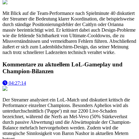
Mit Blick auf die Team-Performance nach Spielminute 40 diskutiert
der Streamer die Bedeutung klarer Koordination, die beispielsweise
durch ständige Positionierungsfehler der Caitlyn oder Orianna
massiv beeinträchtigt wird. Er kritisiert dabei auch Design-Probleme
wie die fehlende Sichtbarkeit von Ultimate-Cooldowns, die zu
Missverständnissen und vermeidbaren Fehlern führen. Abschließend
äußert er sich zum Ladenbildschirm-Design, das seiner Meinung
nach trotz schnellerer Ladezeiten technisch veraltet wirke.
Kommentare zu aktuellem LoL-Gameplay und
Champion-Bilanzen
04:27:14
Der Streamer analysiert ein LoL-Match und diskutiert kritisch die
Performance einzelner Champions. Besonders Aphelios wird als
unterdurchschnittlich ('Pappe') mit nur 2200 Live-Schaden
bezeichnet, während die Nerfs an Mel-Vevo (50% Stärkeverlust
durch passive Abwertung) und die Abwärtsspirale der Champion-
Balance mehrfach hervorgehoben werden. Zudem wird die
strategische Sinnlosigkeit von Baron Nashor in aktuellen Metern
betont.