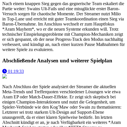
Nach einem knappen Sieg gegen das gegnerische Team eskaliert die
Partie weiter: Swains Ult-Fails und eine missglückte erster Baron-
Versuch sorgen für chaotische Momente. Der Streamer nutzt Milio
in Top-Lane und erreicht mit guter Teamkoordination einen Sieg via
Baron-Übernahme. Im Anschluss wechselt er zum Hauptfokus
*Aram Mayhem*, wo er die neuen Systeme erkunden will. Trotz
technischer Einspielungsprobleme mit Champion-Mechaniken zeigt
er sich gespannt, ob der neue Progress-Track den Modus nachhaltig
verbessert, und kündigt an, nach einer kurzen Pause Maßnahmen für
weitere Spiele zu evaluieren.
Abschließende Analysen und weiterer Spielplan
01:19:33
Nach Abschluss der Spiele analysiert der Streamer die aktuellen
Meta-Trends und Trefferquoten verschiedener Lösungen wie etwa
Aram EP oder Match-Dauer-Effekte. Er zeigt sich skeptisch bei
einigen Champion-Interaktionen und nutzt die Gelegenheit, um
Spieler-Verbünde wie den Kog’Maw oder Swain zu thematisieren:
Letzterer sei trotz starkem Ult-Design auf Support-Ebene
unausgereift, da er einer klaren Spielweise bedürfe. Im letzten
Abschnitt kündigt er an, je nach Verfügbarkeit ein weiteres *Aram