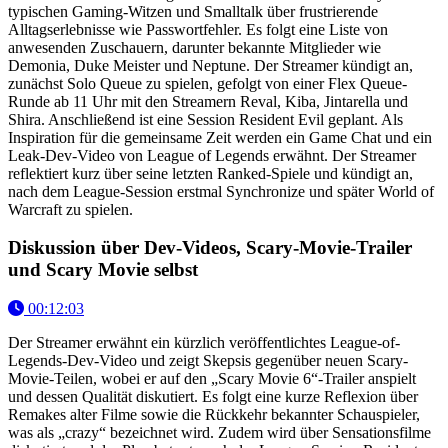
typischen Gaming-Witzen und Smalltalk über frustrierende
Alltagserlebnisse wie Passwortfehler. Es folgt eine Liste von
anwesenden Zuschauern, darunter bekannte Mitglieder wie
Demonia, Duke Meister und Neptune. Der Streamer kündigt an,
zunächst Solo Queue zu spielen, gefolgt von einer Flex Queue-
Runde ab 11 Uhr mit den Streamern Reval, Kiba, Jintarella und
Shira. Anschließend ist eine Session Resident Evil geplant. Als
Inspiration für die gemeinsame Zeit werden ein Game Chat und ein
Leak-Dev-Video von League of Legends erwähnt. Der Streamer
reflektiert kurz über seine letzten Ranked-Spiele und kündigt an,
nach dem League-Session erstmal Synchronize und später World of
Warcraft zu spielen.
Diskussion über Dev-Videos, Scary-Movie-Trailer
und Scary Movie selbst
00:12:03
Der Streamer erwähnt ein kürzlich veröffentlichtes League-of-
Legends-Dev-Video und zeigt Skepsis gegenüber neuen Scary-
Movie-Teilen, wobei er auf den „Scary Movie 6“-Trailer anspielt
und dessen Qualität diskutiert. Es folgt eine kurze Reflexion über
Remakes alter Filme sowie die Rückkehr bekannter Schauspieler,
was als „crazy“ bezeichnet wird. Zudem wird über Sensationsfilme