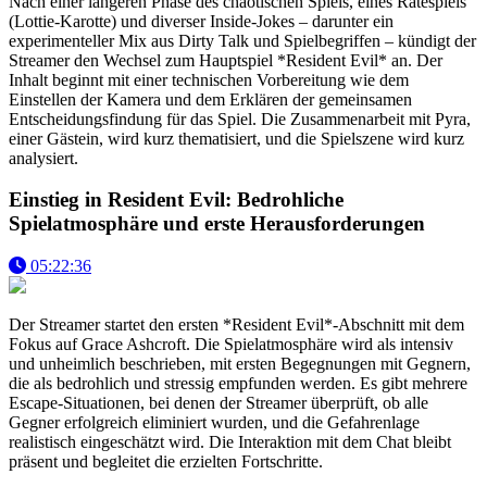
Nach einer längeren Phase des chaotischen Spiels, eines Ratespiels
(Lottie-Karotte) und diverser Inside-Jokes – darunter ein
experimenteller Mix aus Dirty Talk und Spielbegriffen – kündigt der
Streamer den Wechsel zum Hauptspiel *Resident Evil* an. Der
Inhalt beginnt mit einer technischen Vorbereitung wie dem
Einstellen der Kamera und dem Erklären der gemeinsamen
Entscheidungsfindung für das Spiel. Die Zusammenarbeit mit Pyra,
einer Gästein, wird kurz thematisiert, und die Spielszene wird kurz
analysiert.
Einstieg in Resident Evil: Bedrohliche
Spielatmosphäre und erste Herausforderungen
05:22:36
Der Streamer startet den ersten *Resident Evil*-Abschnitt mit dem
Fokus auf Grace Ashcroft. Die Spielatmosphäre wird als intensiv
und unheimlich beschrieben, mit ersten Begegnungen mit Gegnern,
die als bedrohlich und stressig empfunden werden. Es gibt mehrere
Escape-Situationen, bei denen der Streamer überprüft, ob alle
Gegner erfolgreich eliminiert wurden, und die Gefahrenlage
realistisch eingeschätzt wird. Die Interaktion mit dem Chat bleibt
präsent und begleitet die erzielten Fortschritte.