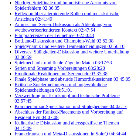
Niedrige Spielfinale und humoristische Accounts von
Spielerfehlern
02:36:35
Reflexion über alternierende Rollen und meta-kritische
Ansichten
02:41:49
Anime- und Serien-Diskussion als Ablenkung vom
wettbewerbsorientierten Kontext
02:47:54
Filmpräferenzen der Teilnehmer
02:50:43
BotLane-Diskussion und Champion-Wahl
02:52:38
Spieldynamik und weitere Teamentscheidungen
02:56:10
Diverses: Süßigkeiten-Diskussion und weitere Unterhaltung
03:00:59
Spielmechanik und finale Züge im Match
03:17:53
Serien und Streaming-Vorbereitungen
03:28:20
Emotionale Reaktionen auf Serienende
03:35:38
Finale Spielphase und absurde Humordiskussionen
03:45:05
Kritische Spielermeinungen und ungewöhnliche
Spielentscheidungen
03:51:01
Verzweiflung im Teamkampf und technische Probleme
03:57:45
Kommentar zur Spielsituation und Strategiepläne
04:02:17
Abschluss der Ranked-Placements und Vorbereitung auf
Resident Evil
04:07:08
Kulinarische Diskussion und altersspezifische Themen
04:15:09
Frankcirautsch und Meta-Diskussionen in SoloQ
04:34:44