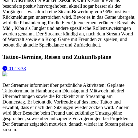
Nach Abschluss der Ranked-Sessions wird Resident Evil als
besonders positiv hervorgehoben, aktuell sogar besser als der
Vorgänger – was durch eine Steam-Bewertung von 96% positiver
Rückmeldungen unterstrichen wird. Bevor es in das Game übergeht,
wird die Planänderung für die Flex Queue erneut erläutert: Reval als
Mid-, Kiba als Jungler und andere spezifische Rollenzuweisungen
werden genannt. Der Streamer kündigt an, nach dem Stream World
of Warcraft sowie ein Koop-Game mit Freunden zu spielen, und
betont die aktuelle Spielbalance und Zufriedenheit.
Tattoo-Termine, Reisen und Zukunftspläne
01:13:38
Der Streamer informiert über persönliche Aktivitäten: Geplante
Tattootermine in Hamburg am Dienstag und Mittwoch mit drei
Übernachtungen sowie die Rückkehr zum Streaming am
Donnerstag. Er betont die Vorfreude auf das neue Tattoo und
erwähnt, dass er nach den Sitzungen wieder zocken wird. Zudem
wird über Besuche beim Freund und zuküntige Umzugspläne
gesprochen, sowie über antizipierte Verzögerungen bei Projekten.
Der Streamer zeigt sich motiviert, danach wieder im Stream präsent
zu sein.