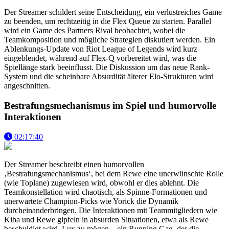
Der Streamer schildert seine Entscheidung, ein verlustreiches Game
zu beenden, um rechtzeitig in die Flex Queue zu starten. Parallel
wird ein Game des Partners Rival beobachtet, wobei die
Teamkomposition und mögliche Strategien diskutiert werden. Ein
Ablenkungs-Update von Riot League of Legends wird kurz
eingeblendet, während auf Flex-Q vorbereitet wird, was die
Spiellänge stark beeinflusst. Die Diskussion um das neue Rank-
System und die scheinbare Absurdität älterer Elo-Strukturen wird
angeschnitten.
Bestrafungsmechanismus im Spiel und humorvolle
Interaktionen
02:17:40
Der Streamer beschreibt einen humorvollen
‚Bestrafungsmechanismus‘, bei dem Rewe eine unerwünschte Rolle
(wie Toplane) zugewiesen wird, obwohl er dies ablehnt. Die
Teamkonstellation wird chaotisch, als Spinne-Formationen und
unerwartete Champion-Picks wie Yorick die Dynamik
durcheinanderbringen. Die Interaktionen mit Teammitgliedern wie
Kiba und Rewe gipfeln in absurden Situationen, etwa als Rewe
beschuldigt wird, Lux zu mögen – ein Running Gag, der die