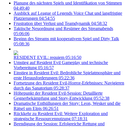
Planung des nächsten Spiels und Identifikation von Stimmen
04:49:40
Ausblick auf League of Legends Voice Chat und langfristige
Platzierungen
04:54:55
Frustration über Verlust und Teamdynamik
04:58:32
Taktische Neuordnung und Resümee des Streamabends
05:06:06
Beginn des Streams mit kooperativem Spiel und Dirty Talk
05:08:36
RESIDENT EVIL: requiem
05:16:50
Umstieg auf Resident Evil Gameplay und technische
Vorbereitung
05:16:57
Einstieg in Resident Evil: Bedrohliche Spielatmosphäre und
erste Herausforderungen
05:22:36
Fortsetzung des Resident Evil-Horror-Erlebnisses: Navigieren
durch das Sanatorium
05:28:37
Höhepunkt der Resident Evil-Session: Detaillierte
Gegnerbekämpfung und Story-Entwicklung
05:52:38
Dramatische Enthüllungen der Story: Leon, Wesker und die
Rätsel um Elpis
06:26:51
Rückkehr zu Resident Evil: Weitere Exploration und
strategische Ressourcennutzung
07:18:31
Beendigung der Session: Erfolgreiche Rettung und