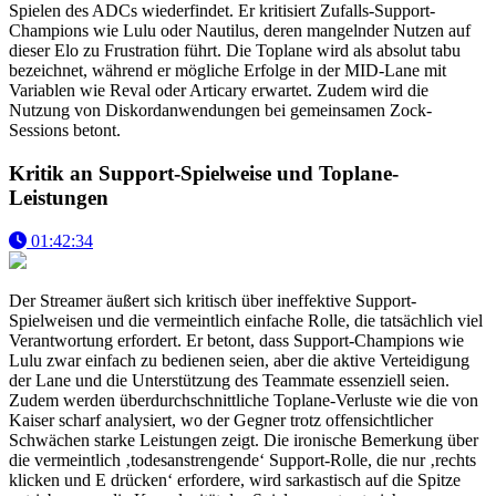
Spielen des ADCs wiederfindet. Er kritisiert Zufalls-Support-
Champions wie Lulu oder Nautilus, deren mangelnder Nutzen auf
dieser Elo zu Frustration führt. Die Toplane wird als absolut tabu
bezeichnet, während er mögliche Erfolge in der MID-Lane mit
Variablen wie Reval oder Articary erwartet. Zudem wird die
Nutzung von Diskordanwendungen bei gemeinsamen Zock-
Sessions betont.
Kritik an Support-Spielweise und Toplane-
Leistungen
01:42:34
Der Streamer äußert sich kritisch über ineffektive Support-
Spielweisen und die vermeintlich einfache Rolle, die tatsächlich viel
Verantwortung erfordert. Er betont, dass Support-Champions wie
Lulu zwar einfach zu bedienen seien, aber die aktive Verteidigung
der Lane und die Unterstützung des Teammate essenziell seien.
Zudem werden überdurchschnittliche Toplane-Verluste wie die von
Kaiser scharf analysiert, wo der Gegner trotz offensichtlicher
Schwächen starke Leistungen zeigt. Die ironische Bemerkung über
die vermeintlich ‚todesanstrengende‘ Support-Rolle, die nur ‚rechts
klicken und E drücken‘ erfordere, wird sarkastisch auf die Spitze