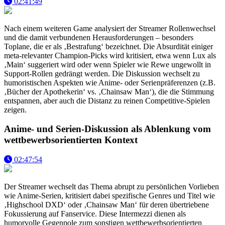
02:41:49
Nach einem weiteren Game analysiert der Streamer Rollenwechsel
und die damit verbundenen Herausforderungen – besonders
Toplane, die er als ‚Bestrafung‘ bezeichnet. Die Absurdität einiger
meta-relevanter Champion-Picks wird kritisiert, etwa wenn Lux als
‚Main‘ suggeriert wird oder wenn Spieler wie Rewe ungewollt in
Support-Rollen gedrängt werden. Die Diskussion wechselt zu
humoristischen Aspekten wie Anime- oder Serienpräferenzen (z.B.
‚Bücher der Apothekerin‘ vs. ‚Chainsaw Man‘), die die Stimmung
entspannen, aber auch die Distanz zu reinen Competitive-Spielen
zeigen.
Anime- und Serien-Diskussion als Ablenkung vom
wettbewerbsorientierten Kontext
02:47:54
Der Streamer wechselt das Thema abrupt zu persönlichen Vorlieben
wie Anime-Serien, kritisiert dabei spezifische Genres und Titel wie
‚Highschool DXD‘ oder ‚Chainsaw Man‘ für deren übertriebene
Fokussierung auf Fanservice. Diese Intermezzi dienen als
humorvolle Gegenpole zum sonstigen wettbewerbsorientierten