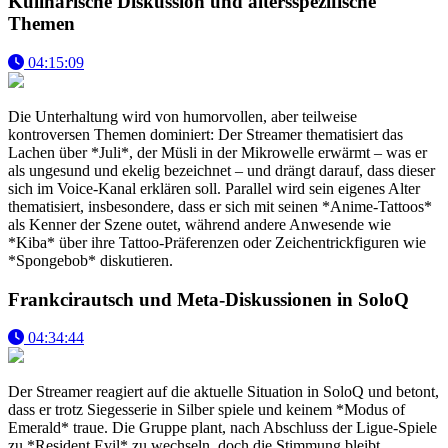
Kulinarische Diskussion und altersspezifische
Themen
04:15:09
Die Unterhaltung wird von humorvollen, aber teilweise
kontroversen Themen dominiert: Der Streamer thematisiert das
Lachen über *Juli*, der Müsli in der Mikrowelle erwärmt – was er
als ungesund und ekelig bezeichnet – und drängt darauf, dass dieser
sich im Voice-Kanal erklären soll. Parallel wird sein eigenes Alter
thematisiert, insbesondere, dass er sich mit seinen *Anime-Tattoos*
als Kenner der Szene outet, während andere Anwesende wie
*Kiba* über ihre Tattoo-Präferenzen oder Zeichentrickfiguren wie
*Spongebob* diskutieren.
Frankcirautsch und Meta-Diskussionen in SoloQ
04:34:44
Der Streamer reagiert auf die aktuelle Situation in SoloQ und betont,
dass er trotz Siegesserie in Silber spiele und keinem *Modus of
Emerald* traue. Die Gruppe plant, nach Abschluss der Ligue-Spiele
zu *Resident Evil* zu wechseln, doch die Stimmung bleibt