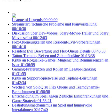
League of Legends
00:00:00
Streamstart, technische Probleme und Planvorstellung
00:10:30
Diskussion über Dev-Videos, Scary-Movie-Trailer und Scary
Movie selbst
00:12:03
Flex-Queneuigkeiten und Resident-Evil-Vorbereitungen
00:14:10
Resident Evil Bewertung und Flex-Queue Details
00:46:33
Tattoo-Termine, Reisen und Zukunftspläne
01:13:38
Kritik an Roguelike-Games: Mugenic und Reminiszenzen an
Isaac
01:36:59
Gaming-Präferenzen und Rollen im League-Ranking
01:31:55
Kritik an Support-Spielweise und Toplane-Leistungen
01:42:34
Wechsel von SoloQ zu Flex Queue und Teamdynamik-
Betrachtungen
01:50:58
Entscheidung im Spiel gegen Zeitliche Einschränkungen und
Game-Strategie
01:58:21
Bestrafungsmechanismus im Spiel und humorvolle
Interaktionen
02:17:40