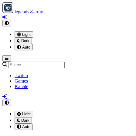
legends
⚔
army
Light
Dark
Auto
Twitch
Games
Kanäle
Light
Dark
Auto