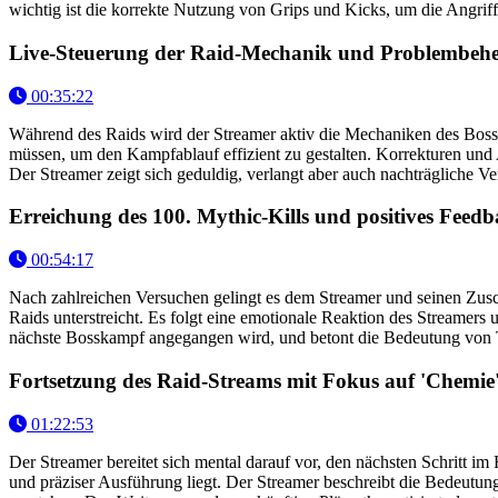
wichtig ist die korrekte Nutzung von Grips und Kicks, um die Angrif
Live-Steuerung der Raid-Mechanik und Problembeh
00:35:22
Während des Raids wird der Streamer aktiv die Mechaniken des Bosses 
müssen, um den Kampfablauf effizient zu gestalten. Korrekturen un
Der Streamer zeigt sich geduldig, verlangt aber auch nachträgliche Ve
Erreichung des 100. Mythic-Kills und positives Feed
00:54:17
Nach zahlreichen Versuchen gelingt es dem Streamer und seinen Zusch
Raids unterstreicht. Es folgt eine emotionale Reaktion des Streamers
nächste Bosskampf angegangen wird, und betont die Bedeutung von 
Fortsetzung des Raid-Streams mit Fokus auf 'Chemie
01:22:53
Der Streamer bereitet sich mental darauf vor, den nächsten Schritt i
und präziser Ausführung liegt. Der Streamer beschreibt die Bedeutun