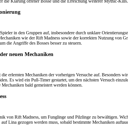
er die Klärung offener Bosse und die Erreichung weiterer Mythic-Kills.
onierung
 Spieler in den Gruppen auf, insbesondere durch unklare Orientierungs
 Mechaniken wie der Rift Madness sowie der korrekten Nutzung von Gr
um die Angriffe des Bosses besser zu steuern.
g der neuen Mechaniken
 die erlernten Mechaniken der vorherigen Versuche auf. Besonders wird
en. Es wird ein Pull-Timer gestartet, um den nächsten Versuch einzule
die Mechaniken bald gemeistert werden können.
ess
hanik von Rift Madness, um Funglinge und Pilzlinge zu bewältigen. Wic
nd auf Lina gezogen werden muss, sobald bestimmte Mechaniken auftauc