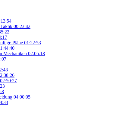
:13:54
-Taktik
00:23:42
35:22
4:17
nftige Pläne
01:22:53
1:44:40
en Mechaniken
02:05:18
:07
2:48
2:38:26
02:50:27
:23
58
eidung
04:00:05
4:33
1