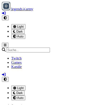
legends
⚔
army
Light
Dark
Auto
Twitch
Games
Kanäle
Light
Dark
Auto