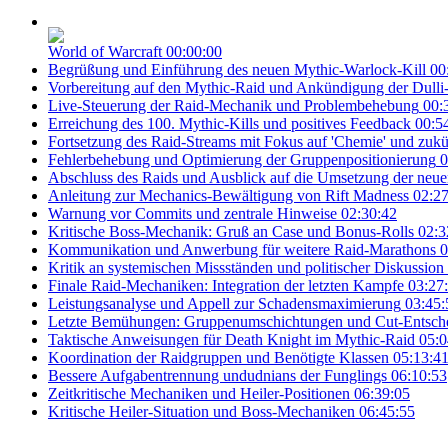
World of Warcraft
00:00:00
Begrüßung und Einführung des neuen Mythic-Warlock-Kill
00
Vorbereitung auf den Mythic-Raid und Ankündigung der Dulli
Live-Steuerung der Raid-Mechanik und Problembehebung
00:
Erreichung des 100. Mythic-Kills und positives Feedback
00:5
Fortsetzung des Raid-Streams mit Fokus auf 'Chemie' und zukü
Fehlerbehebung und Optimierung der Gruppenpositionierung
0
Abschluss des Raids und Ausblick auf die Umsetzung der neu
Anleitung zur Mechanics-Bewältigung von Rift Madness
02:27
Warnung vor Commits und zentrale Hinweise
02:30:42
Kritische Boss-Mechanik: Gruß an Case und Bonus-Rolls
02:3
Kommunikation und Anwerbung für weitere Raid-Marathons
0
Kritik an systemischen Missständen und politischer Diskussion
Finale Raid-Mechaniken: Integration der letzten Kampfe
03:27
Leistungsanalyse und Appell zur Schadensmaximierung
03:45:
Letzte Bemühungen: Gruppenumschichtungen und Cut-Entsch
Taktische Anweisungen für Death Knight im Mythic-Raid
05:0
Koordination der Raidgruppen und Benötigte Klassen
05:13:4
Bessere Aufgabentrennung undudnians der Funglings
06:10:53
Zeitkritische Mechaniken und Heiler-Positionen
06:39:05
Kritische Heiler-Situation und Boss-Mechaniken
06:45:55