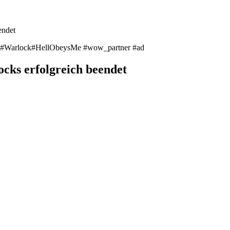
endet
arlock#HellObeysMe #wow_partner #ad
cks erfolgreich beendet