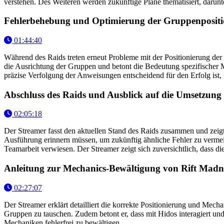
verstehen. Des Weiteren werden zukünftige Pläne thematisiert, darunt
Fehlerbehebung und Optimierung der Gruppenpositi
01:44:40
Während des Raids treten erneut Probleme mit der Positionierung der
die Ausrichtung der Gruppen und betont die Bedeutung spezifischer
präzise Verfolgung der Anweisungen entscheidend für den Erfolg ist, 
Abschluss des Raids und Ausblick auf die Umsetzun
02:05:18
Der Streamer fasst den aktuellen Stand des Raids zusammen und zeigt
Ausführung erinnern müssen, um zukünftig ähnliche Fehler zu vermeid
Teamarbeit verwiesen. Der Streamer zeigt sich zuversichtlich, dass 
Anleitung zur Mechanics-Bewältigung von Rift Madn
02:27:07
Der Streamer erklärt detailliert die korrekte Positionierung und Mec
Gruppen zu tauschen. Zudem betont er, dass mit Hidos interagiert u
Mechaniken fehlerfrei zu bewältigen.