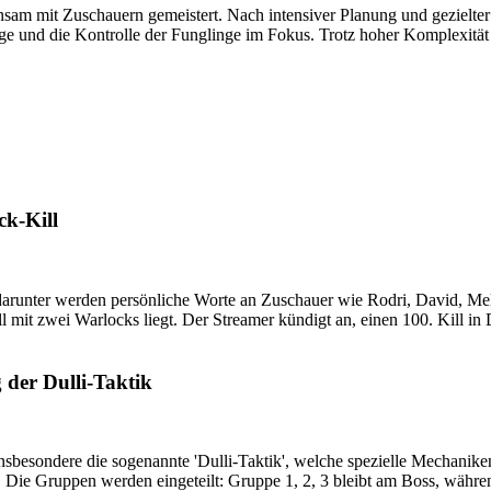
sam mit Zuschauern gemeistert. Nach intensiver Planung und gezielter
e und die Kontrolle der Funglinge im Fokus. Trotz hoher Komplexität d
k-Kill
darunter werden persönliche Worte an Zuschauer wie Rodri, David, Mela
 mit zwei Warlocks liegt. Der Streamer kündigt an, einen 100. Kill in
der Dulli-Taktik
insbesondere die sogenannte 'Dulli-Taktik', welche spezielle Mechanike
 Die Gruppen werden eingeteilt: Gruppe 1, 2, 3 bleibt am Boss, währen