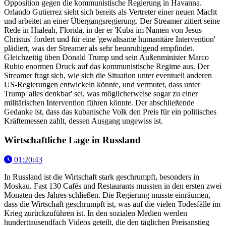
Opposition gegen die kommunistische Regierung in Havanna.
Orlando Gutierrez sieht sich bereits als Vertreter einer neuen Macht
und arbeitet an einer Übergangsregierung. Der Streamer zitiert seine
Rede in Hialeah, Florida, in der er 'Kuba im Namen von Jesus
Christus' fordert und für eine 'gewaltsame humanitäre Intervention'
plädiert, was der Streamer als sehr beunruhigend empfindet.
Gleichzeitig üben Donald Trump und sein Außenminister Marco
Rubio enormen Druck auf das kommunistische Regime aus. Der
Streamer fragt sich, wie sich die Situation unter eventuell anderen
US-Regierungen entwickeln könnte, und vermutet, dass unter
Trump 'alles denkbar' sei, was möglicherweise sogar zu einer
militärischen Intervention führen könnte. Der abschließende
Gedanke ist, dass das kubanische Volk den Preis für ein politisches
Kräftemessen zahlt, dessen Ausgang ungewiss ist.
Wirtschaftliche Lage in Russland
01:20:43
In Russland ist die Wirtschaft stark geschrumpft, besonders in
Moskau. Fast 130 Cafés und Restaurants mussten in den ersten zwei
Monaten des Jahres schließen. Die Regierung musste einräumen,
dass die Wirtschaft geschrumpft ist, was auf die vielen Todesfälle im
Krieg zurückzuführen ist. In den sozialen Medien werden
hunderttausendfach Videos geteilt, die den täglichen Preisanstieg