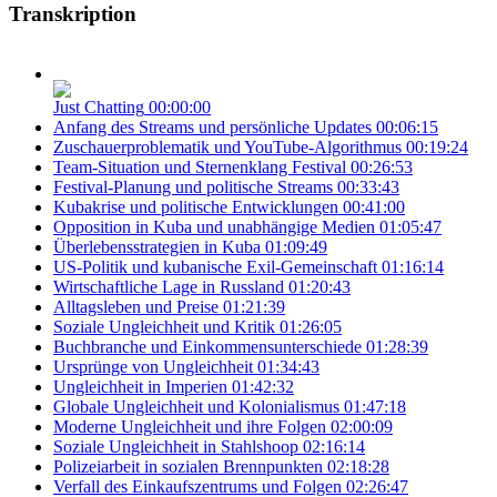
Transkription
Just Chatting
00:00:00
Anfang des Streams und persönliche Updates
00:06:15
Zuschauerproblematik und YouTube-Algorithmus
00:19:24
Team-Situation und Sternenklang Festival
00:26:53
Festival-Planung und politische Streams
00:33:43
Kubakrise und politische Entwicklungen
00:41:00
Opposition in Kuba und unabhängige Medien
01:05:47
Überlebensstrategien in Kuba
01:09:49
US-Politik und kubanische Exil-Gemeinschaft
01:16:14
Wirtschaftliche Lage in Russland
01:20:43
Alltagsleben und Preise
01:21:39
Soziale Ungleichheit und Kritik
01:26:05
Buchbranche und Einkommensunterschiede
01:28:39
Ursprünge von Ungleichheit
01:34:43
Ungleichheit in Imperien
01:42:32
Globale Ungleichheit und Kolonialismus
01:47:18
Moderne Ungleichheit und ihre Folgen
02:00:09
Soziale Ungleichheit in Stahlshoop
02:16:14
Polizeiarbeit in sozialen Brennpunkten
02:18:28
Verfall des Einkaufszentrums und Folgen
02:26:47