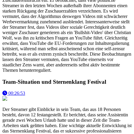
Zuschauereinbruchs ein. Er beobachtet, dass viele politische
Streamer in den letzten Wochen außerhalb ihrer Abonnenten einen
starken Rückgang der Zuschauerzahlen verzeichnen. Es wird
vermutet, dass der Algorithmus deswegen Videos mit schwächerer
Werbevermarktung zunehmend ausblendet. Interessanterweise stellt
der Streamer fest, dass Videos über soziale Gerechtigkeit deutlich
weniger Zuschauer generieren als ein 'Bullshit-Video' über Christian
Wolf, was ihn zu kritischen Fragen an YouTube führt. Gleichzeitig
erwähnt, dass YouTube die EU-Forderungen zur Inhaltsregulierung
kritisiert, während man selbst anscheinend schon eine self-zensur
betreibt, was er als extrem zynisch beschreibt. Diese Beobachtungen
lassen den Streamer vermuten, dass YouTube einerseits vor
staatlicher Zens warnt, aber andererseits selbst aktiv bestimmte
Themen herunterreguliert.
Team-Situation und Sternenklang Festival
00:26:53
Der Streamer gibt Einblicke in sein Team, das aus 18 Personen
besteht, davon 12 festangestellt. Er berichtet, dass seine Assistentin
gerade zwei Wochen Urlaub hatte und in dieser Zeit die Team-
Arbeiten stark gelitten haben. Eine wichtige aktuelle Entwicklung ist
das Sternenklang Festival, das er sukzessive professionalisieren