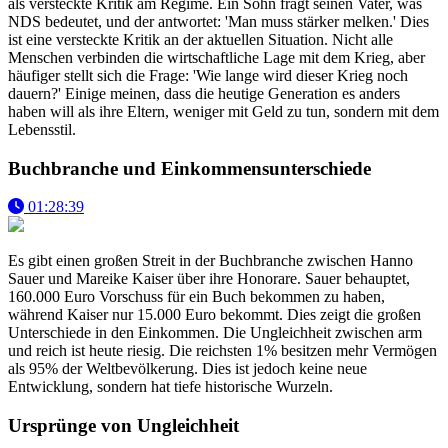
als versteckte Kritik am Regime. Ein Sohn fragt seinen Vater, was
NDS bedeutet, und der antwortet: 'Man muss stärker melken.' Dies
ist eine versteckte Kritik an der aktuellen Situation. Nicht alle
Menschen verbinden die wirtschaftliche Lage mit dem Krieg, aber
häufiger stellt sich die Frage: 'Wie lange wird dieser Krieg noch
dauern?' Einige meinen, dass die heutige Generation es anders
haben will als ihre Eltern, weniger mit Geld zu tun, sondern mit dem
Lebensstil.
Buchbranche und Einkommensunterschiede
01:28:39
Es gibt einen großen Streit in der Buchbranche zwischen Hanno
Sauer und Mareike Kaiser über ihre Honorare. Sauer behauptet,
160.000 Euro Vorschuss für ein Buch bekommen zu haben,
während Kaiser nur 15.000 Euro bekommt. Dies zeigt die großen
Unterschiede in den Einkommen. Die Ungleichheit zwischen arm
und reich ist heute riesig. Die reichsten 1% besitzen mehr Vermögen
als 95% der Weltbevölkerung. Dies ist jedoch keine neue
Entwicklung, sondern hat tiefe historische Wurzeln.
Ursprünge von Ungleichheit