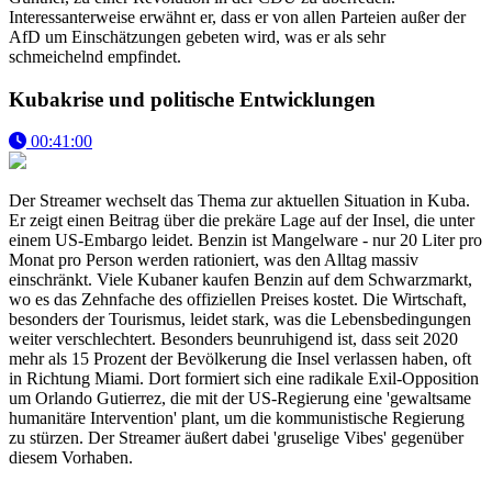
Interessanterweise erwähnt er, dass er von allen Parteien außer der
AfD um Einschätzungen gebeten wird, was er als sehr
schmeichelnd empfindet.
Kubakrise und politische Entwicklungen
00:41:00
Der Streamer wechselt das Thema zur aktuellen Situation in Kuba.
Er zeigt einen Beitrag über die prekäre Lage auf der Insel, die unter
einem US-Embargo leidet. Benzin ist Mangelware - nur 20 Liter pro
Monat pro Person werden rationiert, was den Alltag massiv
einschränkt. Viele Kubaner kaufen Benzin auf dem Schwarzmarkt,
wo es das Zehnfache des offiziellen Preises kostet. Die Wirtschaft,
besonders der Tourismus, leidet stark, was die Lebensbedingungen
weiter verschlechtert. Besonders beunruhigend ist, dass seit 2020
mehr als 15 Prozent der Bevölkerung die Insel verlassen haben, oft
in Richtung Miami. Dort formiert sich eine radikale Exil-Opposition
um Orlando Gutierrez, die mit der US-Regierung eine 'gewaltsame
humanitäre Intervention' plant, um die kommunistische Regierung
zu stürzen. Der Streamer äußert dabei 'gruselige Vibes' gegenüber
diesem Vorhaben.