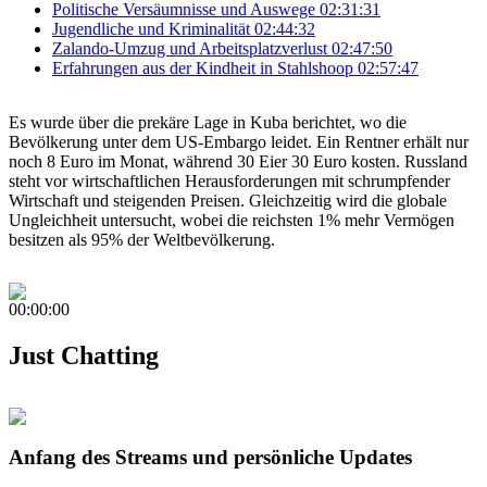
Politische Versäumnisse und Auswege
02:31:31
Jugendliche und Kriminalität
02:44:32
Zalando-Umzug und Arbeitsplatzverlust
02:47:50
Erfahrungen aus der Kindheit in Stahlshoop
02:57:47
Es wurde über die prekäre Lage in Kuba berichtet, wo die
Bevölkerung unter dem US-Embargo leidet. Ein Rentner erhält nur
noch 8 Euro im Monat, während 30 Eier 30 Euro kosten. Russland
steht vor wirtschaftlichen Herausforderungen mit schrumpfender
Wirtschaft und steigenden Preisen. Gleichzeitig wird die globale
Ungleichheit untersucht, wobei die reichsten 1% mehr Vermögen
besitzen als 95% der Weltbevölkerung.
00:00:00
Just Chatting
Anfang des Streams und persönliche Updates