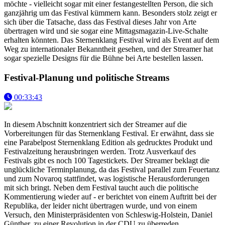
möchte - vielleicht sogar mit einer festangestellten Person, die sich
ganzjährig um das Festival kümmern kann. Besonders stolz zeigt er
sich über die Tatsache, dass das Festival dieses Jahr von Arte
übertragen wird und sie sogar eine Mittagsmagazin-Live-Schalte
erhalten könnten. Das Sternenklang Festival wird als Event auf dem
Weg zu internationaler Bekanntheit gesehen, und der Streamer hat
sogar spezielle Designs für die Bühne bei Arte bestellen lassen.
Festival-Planung und politische Streams
00:33:43
In diesem Abschnitt konzentriert sich der Streamer auf die
Vorbereitungen für das Sternenklang Festival. Er erwähnt, dass sie
eine Parabelpost Sternenklang Edition als gedrucktes Produkt und
Festivalzeitung herausbringen werden. Trotz Ausverkauf des
Festivals gibt es noch 100 Tagestickets. Der Streamer beklagt die
unglückliche Terminplanung, da das Festival parallel zum Feuertanz
und zum Novaroq stattfindet, was logistische Herausforderungen
mit sich bringt. Neben dem Festival taucht auch die politische
Kommentierung wieder auf - er berichtet von einem Auftritt bei der
Republika, der leider nicht übertragen wurde, und von einem
Versuch, den Ministerpräsidenten von Schleswig-Holstein, Daniel
Günther, zu einer Revolution in der CDU zu überreden.