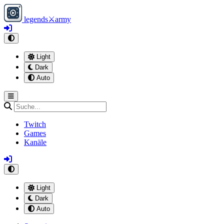
legends
⚔
army
Light
Dark
Auto
Twitch
Games
Kanäle
Light
Dark
Auto