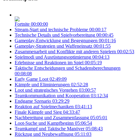
Fortnite
00:00:00
Stream-Start und technische Probleme
00:00:17
Technische Details und Spielvorbereitung
00:00:45
Gameplay-Entwicklung und Begegnungen
00:01:16
Gameplay-Strategien und Waffeneinsatz
00:01:55
Zusammenarbeit und Konflikte mit anderen Spielern
00:02:53
Spielmodi und Ausrüstungsoptimierung
00:04:13
Erlebnisse und Reaktionen im Spiel
00:05:19
Taktische Entscheidungen und Schadensberechnungen
00:08:08
Early Game Loot
02:49:09
Kämpfe und Eliminierungen
02:52:28
Loot und strategisches Vorgehen
03:00:57
Teamkommunikation und Kooperation
03:12:34
Endgame Szenario
03:29:29
Reaktion auf Spielmechaniken
03:41:13
Finale Kämpfe und Sieg
04:33:47
Nachbereitung und Zusammenfassung
05:05:01
Loot-Suche und Kampfbeginn
05:06:54
Teamkampf und Taktische Manöver
05:08:43
Rückzug und Neubewaffnung
05:11:03