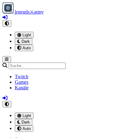
legends
⚔
army
Light
Dark
Auto
Twitch
Games
Kanäle
Light
Dark
Auto