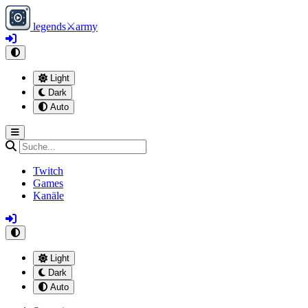
legends
⚔
army
Light
Dark
Auto
Twitch
Games
Kanäle
Light
Dark
Auto