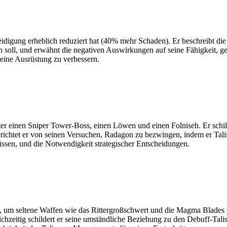
rteidigung erheblich reduziert hat (40% mehr Schaden). Er beschreibt d
n soll, und erwähnt die negativen Auswirkungen auf seine Fähigkeit, ge
seine Ausrüstung zu verbessern.
ter einen Sniper Tower-Boss, einen Löwen und einen Folniseh. Er schil
berichtet er von seinen Versuchen, Radagon zu bezwingen, indem er Tal
ssen, und die Notwendigkeit strategischer Entscheidungen.
 um seltene Waffen wie das Rittergroßschwert und die Magma Blades zu 
ichzeitig schildert er seine umständliche Beziehung zu den Debuff-Ta