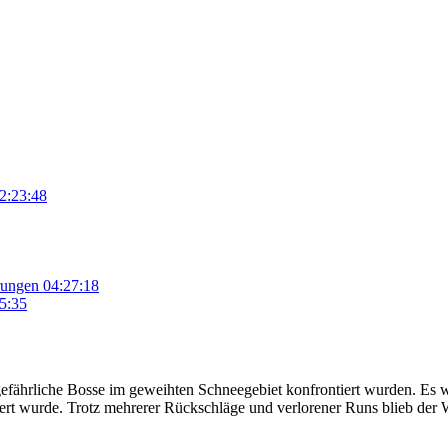
2:23:48
rungen
04:27:18
5:35
fährliche Bosse im geweihten Schneegebiet konfrontiert wurden. Es wu
rt wurde. Trotz mehrerer Rückschläge und verlorener Runs blieb der Wi