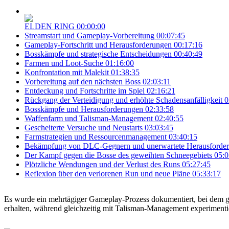
ELDEN RING
00:00:00
Streamstart und Gameplay-Vorbereitung
00:07:45
Gameplay-Fortschritt und Herausforderungen
00:17:16
Bosskämpfe und strategische Entscheidungen
00:40:49
Farmen und Loot-Suche
01:16:00
Konfrontation mit Malekit
01:38:35
Vorbereitung auf den nächsten Boss
02:03:11
Entdeckung und Fortschritte im Spiel
02:16:21
Rückgang der Verteidigung und erhöhte Schadensanfälligkeit
0
Bosskämpfe und Herausforderungen
02:33:58
Waffenfarm und Talisman-Management
02:40:55
Gescheiterte Versuche und Neustarts
03:03:45
Farmstrategien und Ressourcenmanagement
03:40:15
Bekämpfung von DLC-Gegnern und unerwartete Herausforde
Der Kampf gegen die Bosse des geweihten Schneegebiets
05:0
Plötzliche Wendungen und der Verlust des Runs
05:27:45
Reflexion über den verlorenen Run und neue Pläne
05:33:17
Es wurde ein mehrtägiger Gameplay-Prozess dokumentiert, bei dem ge
erhalten, während gleichzeitig mit Talisman-Management experimentie