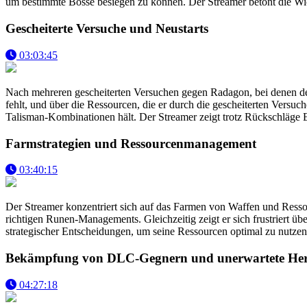
um bestimmte Bosse besiegen zu können. Der Streamer betont die Wic
Gescheiterte Versuche und Neustarts
03:03:45
Nach mehreren gescheiterten Versuchen gegen Radagon, bei denen der 
fehlt, und über die Ressourcen, die er durch die gescheiterten Versuch
Talisman-Kombinationen hält. Der Streamer zeigt trotz Rückschläge En
Farmstrategien und Ressourcenmanagement
03:40:15
Der Streamer konzentriert sich auf das Farmen von Waffen und Ressou
richtigen Runen-Managements. Gleichzeitig zeigt er sich frustriert ü
strategischer Entscheidungen, um seine Ressourcen optimal zu nutzen
Bekämpfung von DLC-Gegnern und unerwartete Her
04:27:18