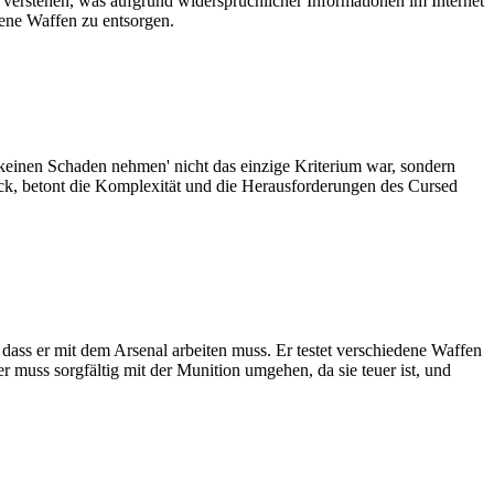
 verstehen, was aufgrund widersprüchlicher Informationen im Internet
tene Waffen zu entsorgen.
s 'keinen Schaden nehmen' nicht das einzige Kriterium war, sondern
rück, betont die Komplexität und die Herausforderungen des Cursed
 dass er mit dem Arsenal arbeiten muss. Er testet verschiedene Waffen
 muss sorgfältig mit der Munition umgehen, da sie teuer ist, und