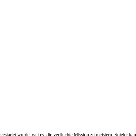
0
startet wurde, galt es, die verfluchte Mission zu meistern. Spieler kä