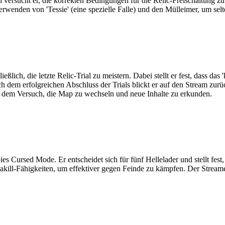
versucht er, die korrekten Bedingungen für die Relic-Freischaltung zu
Verwenden von 'Tessie' (eine spezielle Falle) und den Mülleimer, um sel
lich, die letzte Relic-Trial zu meistern. Dabei stellt er fest, dass da
ch dem erfolgreichen Abschluss der Trials blickt er auf den Stream zu
t dem Versuch, die Map zu wechseln und neue Inhalte zu erkunden.
 Cursed Mode. Er entscheidet sich für fünf Hellelader und stellt fest,
kill-Fähigkeiten, um effektiver gegen Feinde zu kämpfen. Der Streamer