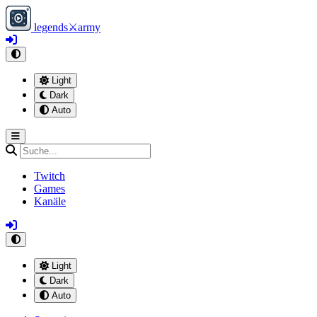
legends
⚔
army
Light
Dark
Auto
Twitch
Games
Kanäle
Light
Dark
Auto