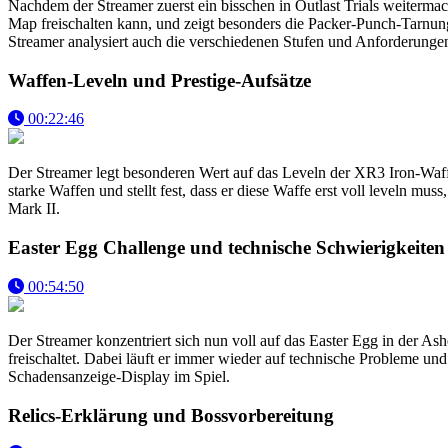
Nachdem der Streamer zuerst ein bisschen in Outlast Trials weiterma
Map freischalten kann, und zeigt besonders die Packer-Punch-Tarnunge
Streamer analysiert auch die verschiedenen Stufen und Anforderungen
Waffen-Leveln und Prestige-Aufsätze
00:22:46
Der Streamer legt besonderen Wert auf das Leveln der XR3 Iron-Waffe,
starke Waffen und stellt fest, dass er diese Waffe erst voll leveln mus
Mark II.
Easter Egg Challenge und technische Schwierigkeiten
00:54:50
Der Streamer konzentriert sich nun voll auf das Easter Egg in der As
freischaltet. Dabei läuft er immer wieder auf technische Probleme un
Schadensanzeige-Display im Spiel.
Relics-Erklärung und Bossvorbereitung