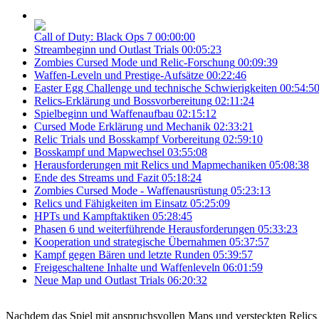
Call of Duty: Black Ops 7
00:00:00
Streambeginn und Outlast Trials
00:05:23
Zombies Cursed Mode und Relic-Forschung
00:09:39
Waffen-Leveln und Prestige-Aufsätze
00:22:46
Easter Egg Challenge und technische Schwierigkeiten
00:54:5
Relics-Erklärung und Bossvorbereitung
02:11:24
Spielbeginn und Waffenaufbau
02:15:12
Cursed Mode Erklärung und Mechanik
02:33:21
Relic Trials und Bosskampf Vorbereitung
02:59:10
Bosskampf und Mapwechsel
03:55:08
Herausforderungen mit Relics und Mapmechaniken
05:08:38
Ende des Streams und Fazit
05:18:24
Zombies Cursed Mode - Waffenausrüstung
05:23:13
Relics und Fähigkeiten im Einsatz
05:25:09
HPTs und Kampftaktiken
05:28:45
Phasen 6 und weiterführende Herausforderungen
05:33:23
Kooperation und strategische Übernahmen
05:37:57
Kampf gegen Bären und letzte Runden
05:39:57
Freigeschaltene Inhalte und Waffenleveln
06:01:59
Neue Map und Outlast Trials
06:20:32
Nachdem das Spiel mit anspruchsvollen Maps und versteckten Relics ge