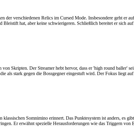
en der verschiedenen Relics im Cursed Mode. Insbesondere geht er auf 
d Bleistift hat, aber keine schwierigeren. Schließlich bereitet er sich a
von Skripten. Der Streamer hebt hervor, dass er 'high round baller' se
 die als stark gegen die Bossgegner eingestuft wird. Der Fokus lieg
n klassischen Somnimino erinnert. Das Punktesystem ist anders, es gib
le bringen. Er erwähnt spezielle Herausforderungen wie das Triggern v