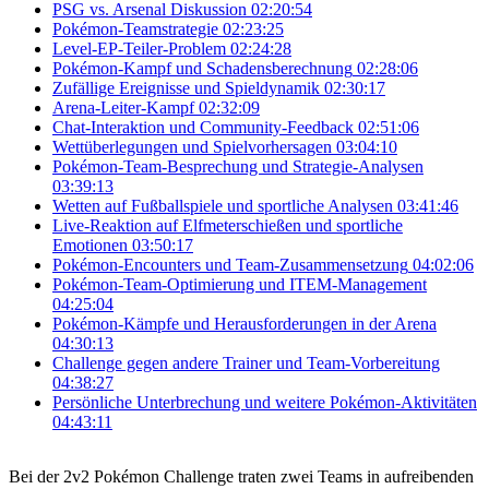
PSG vs. Arsenal Diskussion
02:20:54
Pokémon-Teamstrategie
02:23:25
Level-EP-Teiler-Problem
02:24:28
Pokémon-Kampf und Schadensberechnung
02:28:06
Zufällige Ereignisse und Spieldynamik
02:30:17
Arena-Leiter-Kampf
02:32:09
Chat-Interaktion und Community-Feedback
02:51:06
Wettüberlegungen und Spielvorhersagen
03:04:10
Pokémon-Team-Besprechung und Strategie-Analysen
03:39:13
Wetten auf Fußballspiele und sportliche Analysen
03:41:46
Live-Reaktion auf Elfmeterschießen und sportliche
Emotionen
03:50:17
Pokémon-Encounters und Team-Zusammensetzung
04:02:06
Pokémon-Team-Optimierung und ITEM-Management
04:25:04
Pokémon-Kämpfe und Herausforderungen in der Arena
04:30:13
Challenge gegen andere Trainer und Team-Vorbereitung
04:38:27
Persönliche Unterbrechung und weitere Pokémon-Aktivitäten
04:43:11
Bei der 2v2 Pokémon Challenge traten zwei Teams in aufreibenden