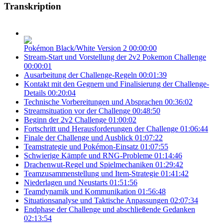
Transkription
Pokémon Black/White Version 2
00:00:00
Stream-Start und Vorstellung der 2v2 Pokemon Challenge
00:00:01
Ausarbeitung der Challenge-Regeln
00:01:39
Kontakt mit den Gegnern und Finalisierung der Challenge-
Details
00:20:04
Technische Vorbereitungen und Absprachen
00:36:02
Streamsituation vor der Challenge
00:48:50
Beginn der 2v2 Challenge
01:00:02
Fortschritt und Herausforderungen der Challenge
01:06:44
Finale der Challenge und Ausblick
01:07:22
Teamstrategie und Pokémon-Einsatz
01:07:55
Schwierige Kämpfe und RNG-Probleme
01:14:46
Drachenwut-Regel und Spielmechaniken
01:29:42
Teamzusammenstellung und Item-Strategie
01:41:42
Niederlagen und Neustarts
01:51:56
Teamdynamik und Kommunikation
01:56:48
Situationsanalyse und Taktische Anpassungen
02:07:34
Endphase der Challenge und abschließende Gedanken
02:13:54