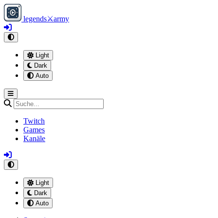
legends
⚔
army
Light
Dark
Auto
Twitch
Games
Kanäle
Light
Dark
Auto