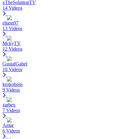
xTheSolutionTV
14 Videos
eliasn97
13 Videos
MckyTV
12 Videos
GustafGabel
10 Videos
krokoboss
9 Videos
zarbex
7 Videos
Amar
6 Videos