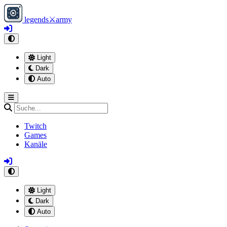
legends
⚔
army
Light
Dark
Auto
Twitch
Games
Kanäle
Light
Dark
Auto