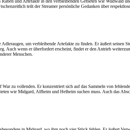
den Raben und Artefakte in den verbleibenden Gebieten wie Wildwald un
wischenzeitlich teilt der Streamer persönliche Gedanken über respektlo
 Adleraugen, um verbleibende Artefakte zu finden. Er äußert seinen St
g. Auch wenn er überfordert erscheint, findet er den Antrieb weiterzum
anderer Menschen.
of War zu vollenden. Er konzentriert sich auf das Sammeln von fehlend
 Gebieten wie Midgard, Alfheim und Helheim suchen muss. Auch das Ab
nsbesondere in Midgard, wo ihm noch vier Stück fehlen. Er äußert Verw