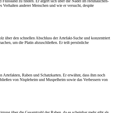
d Flussland zu finden. Er ärgert sich über die Nadel im Heuhauchen-
ses Verhalten anderer Menschen und wie er versucht, despite
olz über den schnellen Abschluss der Artefakt-Suche und konzentriert
achen, um die Platin abzuschließen. Er teilt persönliche
en Artefakten, Raben und Schatzkarten. Er erwähnt, dass ihm noch
schließen von Nispleheim und Muspelheim sowie das Verbessern von
irrung über die Gesamtzahl der Raben, da es scheinbar mehr gibt als