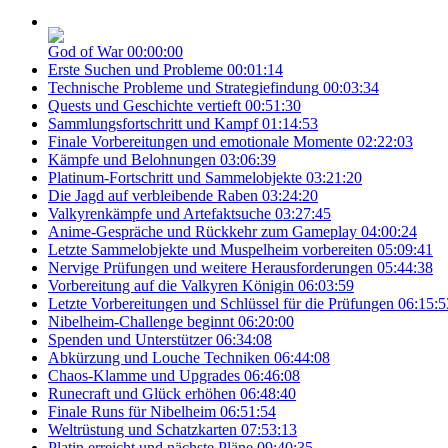
God of War
00:00:00
Erste Suchen und Probleme
00:01:14
Technische Probleme und Strategiefindung
00:03:34
Quests und Geschichte vertieft
00:51:30
Sammlungsfortschritt und Kampf
01:14:53
Finale Vorbereitungen und emotionale Momente
02:22:03
Kämpfe und Belohnungen
03:06:39
Platinum-Fortschritt und Sammelobjekte
03:21:20
Die Jagd auf verbleibende Raben
03:24:20
Valkyrenkämpfe und Artefaktsuche
03:27:45
Anime-Gespräche und Rückkehr zum Gameplay
04:00:24
Letzte Sammelobjekte und Muspelheim vorbereiten
05:09:41
Nervige Prüfungen und weitere Herausforderungen
05:44:38
Vorbereitung auf die Valkyren Königin
06:03:59
Letzte Vorbereitungen und Schlüssel für die Prüfungen
06:15:5
Nibelheim-Challenge beginnt
06:20:00
Spenden und Unterstützer
06:34:08
Abkürzung und Louche Techniken
06:44:08
Chaos-Klamme und Upgrades
06:46:08
Runecraft und Glück erhöhen
06:48:40
Finale Runs für Nibelheim
06:51:54
Weltrüstung und Schatzkarten
07:53:13
Platin erreicht und nächste Pläne
09:40:35