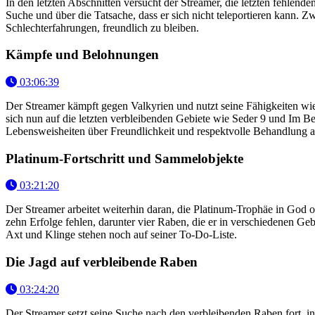
In den letzten Abschnitten versucht der Streamer, die letzten fehlen
Suche und über die Tatsache, dass er sich nicht teleportieren kann. Z
Schlechterfahrungen, freundlich zu bleiben.
Kämpfe und Belohnungen
03:06:39
Der Streamer kämpft gegen Valkyrien und nutzt seine Fähigkeiten wie
sich nun auf die letzten verbleibenden Gebiete wie Seder 9 und Im Ber
Lebensweisheiten über Freundlichkeit und respektvolle Behandlung 
Platinum-Fortschritt und Sammelobjekte
03:21:20
Der Streamer arbeitet weiterhin daran, die Platinum-Trophäe in God 
zehn Erfolge fehlen, darunter vier Raben, die er in verschiedenen
Axt und Klinge stehen noch auf seiner To-Do-Liste.
Die Jagd auf verbleibende Raben
03:24:20
Der Streamer setzt seine Suche nach den verbleibenden Raben fort, i