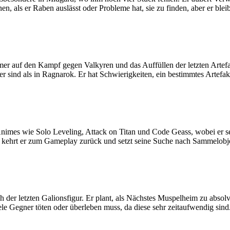
nen, als er Raben auslässt oder Probleme hat, sie zu finden, aber er bl
r auf den Kampf gegen Valkyren und das Auffüllen der letzten Artefakt
r sind als in Ragnarok. Er hat Schwierigkeiten, ein bestimmtes Artefakt
Animes wie Solo Leveling, Attack on Titan und Code Geass, wobei er s
, kehrt er zum Gameplay zurück und setzt seine Suche nach Sammelob
h der letzten Galionsfigur. Er plant, als Nächstes Muspelheim zu absolv
ele Gegner töten oder überleben muss, da diese sehr zeitaufwendig sind