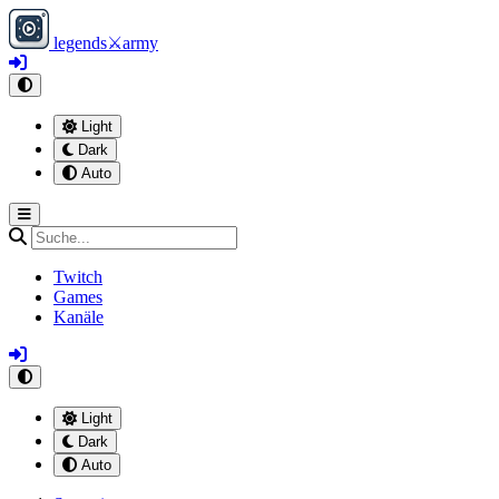
legends
⚔
army
Light
Dark
Auto
Twitch
Games
Kanäle
Light
Dark
Auto