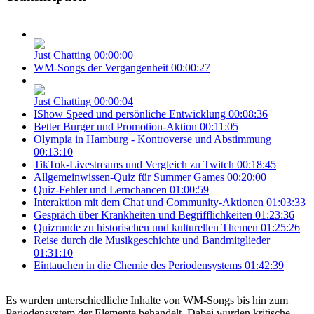
Just Chatting
00:00:00
WM-Songs der Vergangenheit
00:00:27
Just Chatting
00:00:04
IShow Speed und persönliche Entwicklung
00:08:36
Better Burger und Promotion-Aktion
00:11:05
Olympia in Hamburg - Kontroverse und Abstimmung
00:13:10
TikTok-Livestreams und Vergleich zu Twitch
00:18:45
Allgemeinwissen-Quiz für Summer Games
00:20:00
Quiz-Fehler und Lernchancen
01:00:59
Interaktion mit dem Chat und Community-Aktionen
01:03:33
Gespräch über Krankheiten und Begrifflichkeiten
01:23:36
Quizrunde zu historischen und kulturellen Themen
01:25:26
Reise durch die Musikgeschichte und Bandmitglieder
01:31:10
Eintauchen in die Chemie des Periodensystems
01:42:39
Es wurden unterschiedliche Inhalte von WM-Songs bis hin zum
Periodensystem der Elemente behandelt. Dabei wurden kritische