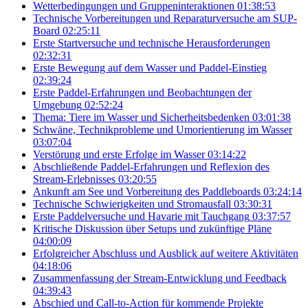
Wetterbedingungen und Gruppeninteraktionen
01:38:53
Technische Vorbereitungen und Reparaturversuche am SUP-
Board
02:25:11
Erste Startversuche und technische Herausforderungen
02:32:31
Erste Bewegung auf dem Wasser und Paddel-Einstieg
02:39:24
Erste Paddel-Erfahrungen und Beobachtungen der
Umgebung
02:52:24
Thema: Tiere im Wasser und Sicherheitsbedenken
03:01:38
Schwäne, Technikprobleme und Umorientierung im Wasser
03:07:04
Verstörung und erste Erfolge im Wasser
03:14:22
Abschließende Paddel-Erfahrungen und Reflexion des
Stream-Erlebnisses
03:20:55
Ankunft am See und Vorbereitung des Paddleboards
03:24:14
Technische Schwierigkeiten und Stromausfall
03:30:31
Erste Paddelversuche und Havarie mit Tauchgang
03:37:57
Kritische Diskussion über Setups und zukünftige Pläne
04:00:09
Erfolgreicher Abschluss und Ausblick auf weitere Aktivitäten
04:18:06
Zusammenfassung der Stream-Entwicklung und Feedback
04:39:43
Abschied und Call-to-Action für kommende Projekte