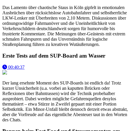
Das Lamento über chaotische Staus in Köln gipfelt in emotionalen
Ausbrüchen über rücksichtslose Autobahnfahrer und selbstherrliche
LKW-Lenker mit Überbreiten von 2,10 Metern. Diskussionen über
ordnungswidrige Fahrmanöver und die Uneinheitlichkeit von
Verkehrsschildern deutschlandweit sorgen für humorvolle bis
frustrierte Kommentare. Die Meinungen über-Geästests mit extrem
schmalen Fahrspuren und das Unverständnis für logische
Straßenplanung führen zu kreativen Wutäußerungen.
Erste Tests auf dem SUP-Board am Wasser
00:40:37
Der lang ersehnte Moment des SUP-Boards ist endlich da! Trotz
kurzer Unsicherheit (u.a. vorbei an kaputten Brücken oder
Reflexionen über Bahntrassen) wird die Technik probehalber
ausprobiert. Dabei werden mögliche Gefahrenquellen desylos
thematisiert – etwa Stürze in Zweifel gepaart mit einer Portion
Selbstkritik. Ein Minor-Unfall bleibt dennoch derzeit etwas abstrakt,
aber die Vorfreude auf das eigentliche Abenteuer taut in den Worten
des Chats.