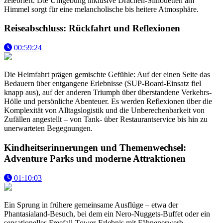
zelebriert. Die Umgebung inklusive Drachen-Silhouetten am
Himmel sorgt für eine melancholische bis heitere Atmosphäre.
Reiseabschluss: Rückfahrt und Reflexionen
00:59:24
Die Heimfahrt prägen gemischte Gefühle: Auf der einen Seite das
Bedauern über entgangene Erlebnisse (SUP-Board-Einsatz fiel
knapp aus), auf der anderen Triumph über überstandene Verkehrs-
Hölle und persönliche Abenteuer. Es werden Reflexionen über die
Komplexität von Alltagslogistik und die Unberechenbarkeit von
Zufällen angestellt – von Tank- über Restaurantservice bis hin zu
unerwarteten Begegnungen.
Kindheitserinnerungen und Themenwechsel:
Adventure Parks und moderne Attraktionen
01:10:03
Ein Sprung in frühere gemeinsame Ausflüge – etwa der
Phantasialand-Besuch, bei dem ein Nero-Nuggets-Buffet oder ein
sensationelles Freefall-Tower-Erlebnis mit Fähnenerwerb