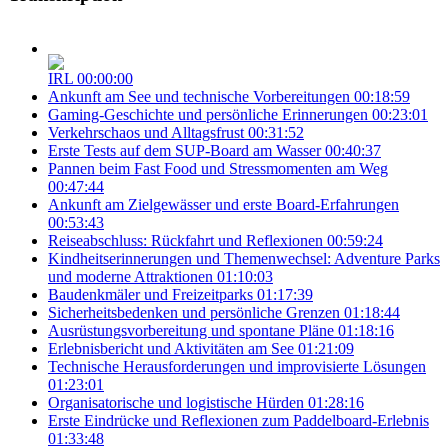
IRL
00:00:00
Ankunft am See und technische Vorbereitungen
00:18:59
Gaming-Geschichte und persönliche Erinnerungen
00:23:01
Verkehrschaos und Alltagsfrust
00:31:52
Erste Tests auf dem SUP-Board am Wasser
00:40:37
Pannen beim Fast Food und Stressmomenten am Weg
00:47:44
Ankunft am Zielgewässer und erste Board-Erfahrungen
00:53:43
Reiseabschluss: Rückfahrt und Reflexionen
00:59:24
Kindheitserinnerungen und Themenwechsel: Adventure Parks
und moderne Attraktionen
01:10:03
Baudenkmäler und Freizeitparks
01:17:39
Sicherheitsbedenken und persönliche Grenzen
01:18:44
Ausrüstungsvorbereitung und spontane Pläne
01:18:16
Erlebnisbericht und Aktivitäten am See
01:21:09
Technische Herausforderungen und improvisierte Lösungen
01:23:01
Organisatorische und logistische Hürden
01:28:16
Erste Eindrücke und Reflexionen zum Paddelboard-Erlebnis
01:33:48