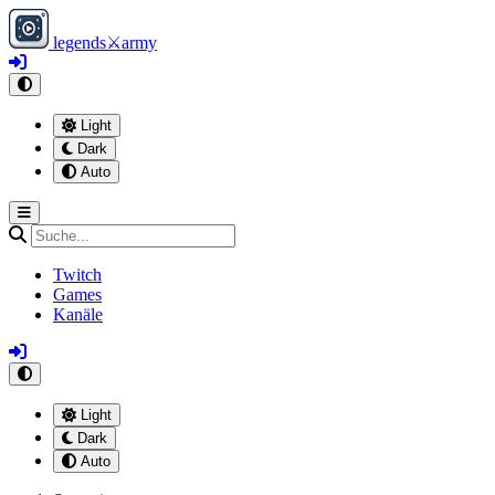
legends
⚔
army
Light
Dark
Auto
Twitch
Games
Kanäle
Light
Dark
Auto