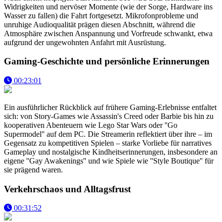
Widrigkeiten und nervöser Momente (wie der Sorge, Hardware ins
Wasser zu fallen) die Fahrt fortgesetzt. Mikrofonprobleme und
unruhige Audioqualität prägen diesen Abschnitt, während die
Atmosphäre zwischen Anspannung und Vorfreude schwankt, etwa
aufgrund der ungewohnten Anfahrt mit Ausrüstung.
Gaming-Geschichte und persönliche Erinnerungen
00:23:01
Ein ausführlicher Rückblick auf frühere Gaming-Erlebnisse entfaltet
sich: von Story-Games wie Assassin's Creed oder Barbie bis hin zu
kooperativen Abenteuern wie Lego Star Wars oder ''Go
Supermodel'' auf dem PC. Die Streamerin reflektiert über ihre – im
Gegensatz zu kompetitiven Spielen – starke Vorliebe für narratives
Gameplay und nostalgische Kindheitserinnerungen, insbesondere an
eigene ''Gay Awakenings'' und wie Spiele wie ''Style Boutique'' für
sie prägend waren.
Verkehrschaos und Alltagsfrust
00:31:52