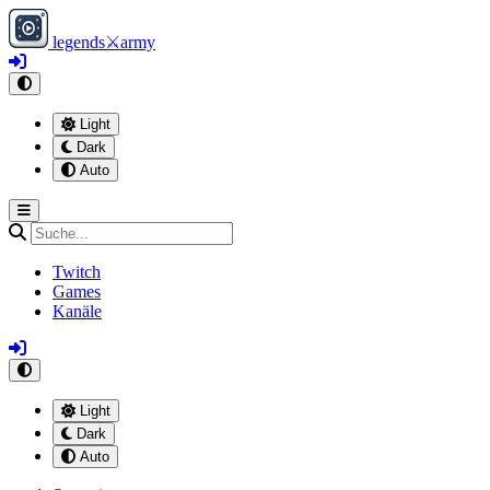
legends
⚔
army
Light
Dark
Auto
Twitch
Games
Kanäle
Light
Dark
Auto