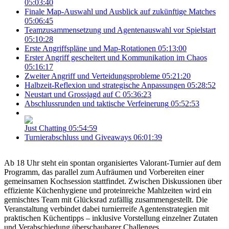
05:03:40
Finale Map-Auswahl und Ausblick auf zukünftige Matches
05:06:45
Teamzusammensetzung und Agentenauswahl vor Spielstart
05:10:28
Erste Angriffspläne und Map-Rotationen
05:13:00
Erster Angriff gescheitert und Kommunikation im Chaos
05:16:17
Zweiter Angriff und Verteidungsprobleme
05:21:20
Halbzeit-Reflexion und strategische Anpassungen
05:28:52
Neustart und Grossjagd auf C
05:36:23
Abschlussrunden und taktische Verfeinerung
05:52:53
Just Chatting
05:54:59
Turnierabschluss und Giveaways
06:01:39
Ab 18 Uhr steht ein spontan organisiertes Valorant-Turnier auf dem
Programm, das parallel zum Aufräumen und Vorbereiten einer
gemeinsamen Kochsession stattfindet. Zwischen Diskussionen über
effiziente Küchenhygiene und proteinreiche Mahlzeiten wird ein
gemischtes Team mit Glücksrad zufällig zusammengestellt. Die
Veranstaltung verbindet dabei turnierreife Agentenstrategien mit
praktischen Küchentipps – inklusive Vorstellung einzelner Zutaten
und Verabschiedung überschaubarer Challenges.