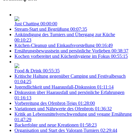
Just Chatting
00:00:00
Stream-Start und Begrüßung
00:07:35
Ankündigung des Turniers und Übergang zur Küche
00:10:23
Küchen-Cleanup und Einkaufsvorstellung
00:16:49
Ernährungsbewusstsein und persönliche Vorlieben
00:38:37
Kochen vorbereitet und Küchenhygiene im Fokus
00:55:15
Food & Drink
00:55:35
Kritische Haltung gegenüber Camping und Festivalbesuch
01:04:25
Jugendlichkeit und Haarausfall-Diskussion
01:11:14
Diskussion über Haarausfall und persönliche Erfahrungen
01:16:13
Vorbereitung des Ofenbrot-Teigs
01:28:00
Variationen und Nährwerte des Ofenbrots
01:36:32
Kritik an Lebensmittelverschwendung und vegane Ernährung
01:47:29
Backerfolge und neue Kreationen
01:58:23
Organisation und Start des Valorant-Turniers
02:29:44