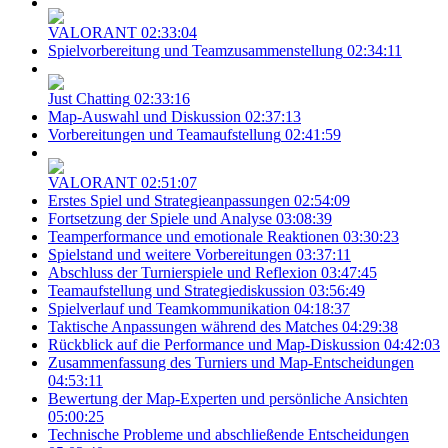
VALORANT
02:33:04
Spielvorbereitung und Teamzusammenstellung
02:34:11
Just Chatting
02:33:16
Map-Auswahl und Diskussion
02:37:13
Vorbereitungen und Teamaufstellung
02:41:59
VALORANT
02:51:07
Erstes Spiel und Strategieanpassungen
02:54:09
Fortsetzung der Spiele und Analyse
03:08:39
Teamperformance und emotionale Reaktionen
03:30:23
Spielstand und weitere Vorbereitungen
03:37:11
Abschluss der Turnierspiele und Reflexion
03:47:45
Teamaufstellung und Strategiediskussion
03:56:49
Spielverlauf und Teamkommunikation
04:18:37
Taktische Anpassungen während des Matches
04:29:38
Rückblick auf die Performance und Map-Diskussion
04:42:03
Zusammenfassung des Turniers und Map-Entscheidungen
04:53:11
Bewertung der Map-Experten und persönliche Ansichten
05:00:25
Technische Probleme und abschließende Entscheidungen