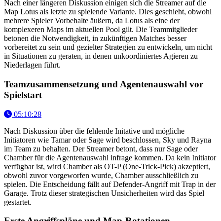
Nach einer längeren Diskussion einigen sich die Streamer auf die
Map Lotus als letzte zu spielende Variante. Dies geschieht, obwohl
mehrere Spieler Vorbehalte äußern, da Lotus als eine der
komplexeren Maps im aktuellen Pool gilt. Die Teammitglieder
betonen die Notwendigkeit, in zukünftigen Matches besser
vorbereitet zu sein und gezielter Strategien zu entwickeln, um nicht
in Situationen zu geraten, in denen unkoordiniertes Agieren zu
Niederlagen führt.
Teamzusammensetzung und Agentenauswahl vor
Spielstart
05:10:28
Nach Diskussion über die fehlende Initative und mögliche
Initiatoren wie Tamar oder Sage wird beschlossen, Sky und Rayna
im Team zu behalten. Der Streamer betont, dass nur Sage oder
Chamber für die Agentenauswahl infrage kommen. Da kein Initiator
verfügbar ist, wird Chamber als OT-P (One-Trick-Pick) akzeptiert,
obwohl zuvor vorgeworfen wurde, Chamber ausschließlich zu
spielen. Die Entscheidung fällt auf Defender-Angriff mit Trap in der
Garage. Trotz dieser strategischen Unsicherheiten wird das Spiel
gestartet.
Erste Angriffspläne und Map-Rotationen