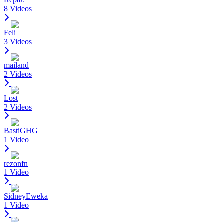
8 Videos
Feli
3 Videos
mailand
2 Videos
Lost
2 Videos
BastiGHG
1 Video
rezonfn
1 Video
SidneyEweka
1 Video