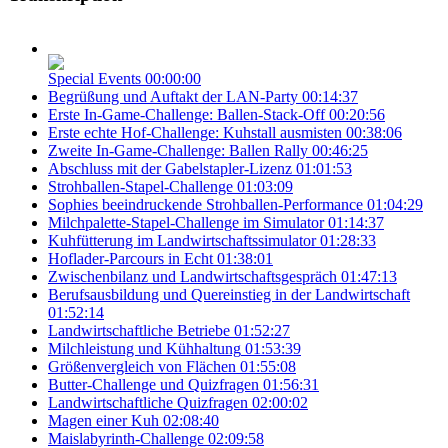
Special Events
00:00:00
Begrüßung und Auftakt der LAN-Party
00:14:37
Erste In-Game-Challenge: Ballen-Stack-Off
00:20:56
Erste echte Hof-Challenge: Kuhstall ausmisten
00:38:06
Zweite In-Game-Challenge: Ballen Rally
00:46:25
Abschluss mit der Gabelstapler-Lizenz
01:01:53
Strohballen-Stapel-Challenge
01:03:09
Sophies beeindruckende Strohballen-Performance
01:04:29
Milchpalette-Stapel-Challenge im Simulator
01:14:37
Kuhfütterung im Landwirtschaftssimulator
01:28:33
Hoflader-Parcours in Echt
01:38:01
Zwischenbilanz und Landwirtschaftsgespräch
01:47:13
Berufsausbildung und Quereinstieg in der Landwirtschaft
01:52:14
Landwirtschaftliche Betriebe
01:52:27
Milchleistung und Kühhaltung
01:53:39
Größenvergleich von Flächen
01:55:08
Butter-Challenge und Quizfragen
01:56:31
Landwirtschaftliche Quizfragen
02:00:02
Magen einer Kuh
02:08:40
Maislabyrinth-Challenge
02:09:58