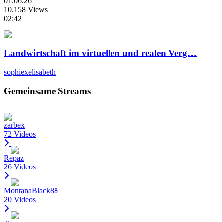
01.06.26
10.158 Views
02:42
Landwirtschaft im virtuellen und realen Verg…
sophiexelisabeth
Gemeinsame Streams
zarbex
72 Videos
Repaz
26 Videos
MontanaBlack88
20 Videos