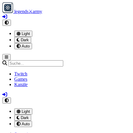
legends
⚔
army
Light
Dark
Auto
Twitch
Games
Kanäle
Light
Dark
Auto