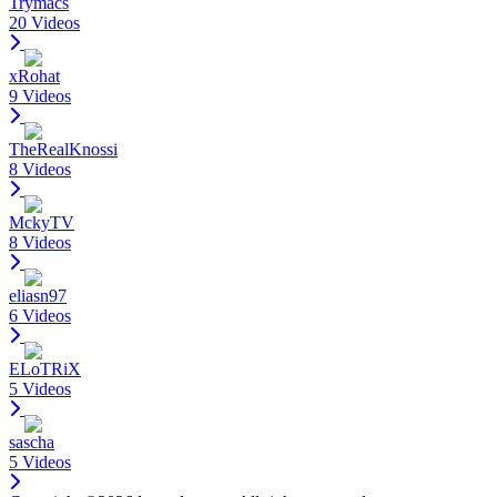
Trymacs
20 Videos
xRohat
9 Videos
TheRealKnossi
8 Videos
MckyTV
8 Videos
eliasn97
6 Videos
ELoTRiX
5 Videos
sascha
5 Videos