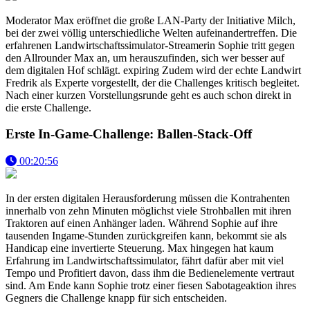
Moderator Max eröffnet die große LAN-Party der Initiative Milch,
bei der zwei völlig unterschiedliche Welten aufeinandertreffen. Die
erfahrenen Landwirtschaftssimulator-Streamerin Sophie tritt gegen
den Allrounder Max an, um herauszufinden, sich wer besser auf
dem digitalen Hof schlägt. expiring Zudem wird der echte Landwirt
Fredrik als Experte vorgestellt, der die Challenges kritisch begleitet.
Nach einer kurzen Vorstellungsrunde geht es auch schon direkt in
die erste Challenge.
Erste In-Game-Challenge: Ballen-Stack-Off
00:20:56
In der ersten digitalen Herausforderung müssen die Kontrahenten
innerhalb von zehn Minuten möglichst viele Strohballen mit ihren
Traktoren auf einen Anhänger laden. Während Sophie auf ihre
tausenden Ingame-Stunden zurückgreifen kann, bekommt sie als
Handicap eine invertierte Steuerung. Max hingegen hat kaum
Erfahrung im Landwirtschaftssimulator, fährt dafür aber mit viel
Tempo und Profitiert davon, dass ihm die Bedienelemente vertraut
sind. Am Ende kann Sophie trotz einer fiesen Sabotageaktion ihres
Gegners die Challenge knapp für sich entscheiden.