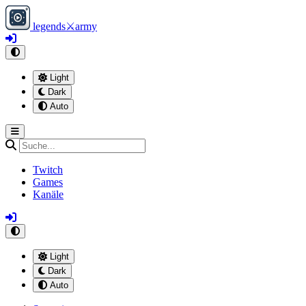
legends
⚔
army
Light
Dark
Auto
Twitch
Games
Kanäle
Light
Dark
Auto