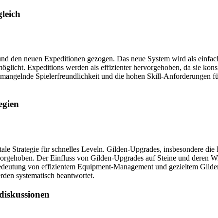
leich
 und den neuen Expeditionen gezogen. Das neue System wird als einfach
glicht. Expeditions werden als effizienter hervorgehoben, da sie kon
ie mangelnde Spielerfreundlichkeit und die hohen Skill-Anforderungen
egien
le Strategie für schnelles Leveln. Gilden-Upgrades, insbesondere die R
gehoben. Der Einfluss von Gilden-Upgrades auf Steine und deren Wirkun
Bedeutung von effizientem Equipment-Management und gezieltem Gilden
rden systematisch beantwortet.
diskussionen