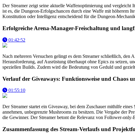
Der Streamer zeigt seine aktuelle Waffenoptimierung und vergleicht 
ist es, die Dungeon-Erfolgschancen durch eine Waffe mit höherem Item
Konstitution oder Intelligenz entscheidend für die Dungeon-Mechanik 
Erfolgreiche Arena-Manager-Freischaltung und langfr
01:42:52
Nach mehreren Versuchen gelingt es dem Streamer schließlich, den Are
Herausforderung, auf Ausrüstung überhaupt ohne Epics zu setzen, und 
speziellen Builds. Zudem wird die Bedeutung von Geduld und gezielt
Verlauf der Giveaways: Funktionsweise und Chaos
01:55:10
Der Streamer startet ein Giveaway, bei dem Zuschauer mithilfe eine
annehmen, unbegrenzte Mushrooms zu besitzen. Die Vergabe der Preise
die Gewinner. Der Streamer betont die Relevanz von Follower-only-B
Zusammenfassung des Stream-Verlaufs und Projektfor