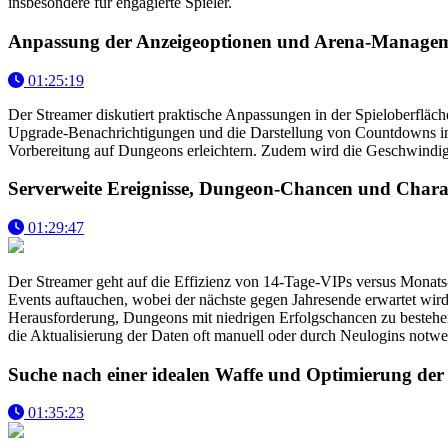
insbesondere für engagierte Spieler.
Anpassung der Anzeigeoptionen und Arena-Manage
01:25:19
Der Streamer diskutiert praktische Anpassungen in der Spieloberfläch
Upgrade-Benachrichtigungen und die Darstellung von Countdowns in 
Vorbereitung auf Dungeons erleichtern. Zudem wird die Geschwindigk
Serverweite Ereignisse, Dungeon-Chancen und Charak
01:29:47
Der Streamer geht auf die Effizienz von 14-Tage-VIPs versus Monats- 
Events auftauchen, wobei der nächste gegen Jahresende erwartet wird.
Herausforderung, Dungeons mit niedrigen Erfolgschancen zu bestehen,
die Aktualisierung der Daten oft manuell oder durch Neulogins notwe
Suche nach einer idealen Waffe und Optimierung der
01:35:23