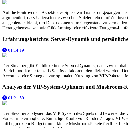
Auf die kontroversen Aspekte des Spiels wird näher eingegangen – e
argumentiert, dass Unterschiede zwischen Spielern eher auf Zeitinves
ausgeblendet bleibt, um Diskussionen zum Gegenstand zu vermeiden. F
Herangehensweisen wie Gildefarming oder effiziente Dungeon-Läufe 
Erfahrungsberichte: Server-Dynamik und persönliche
01:14:19
Der Streamer gibt Einblicke in die Server-Dynamik, nach zweieinhal
Betrieb und Konsistenz als Schlüsselfaktoren identifiziert werden. D
Accounts oder Strategien zur optimalen Nutzung von VIP-Paketen, M
Analysis der VIP-System-Optionen und Mushroom-K
01:21:59
Der Streamer analysiert das VIP-System des Spiels und bewertet die ve
Fortschritte ermögliche. Einmalige Käufe von 3- oder 7-Tages-VIPs se
mit begrenztem Budget durch kleine Mushroom-Pakete flexibler bleibe