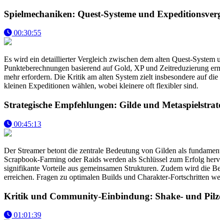
Spielmechaniken: Quest-Systeme und Expeditionsverg
00:30:55
Es wird ein detaillierter Vergleich zwischen dem alten Quest-System
Punkteberechnungen basierend auf Gold, XP und Zeitreduzierung ermö
mehr erfordern. Die Kritik am alten System zielt insbesondere auf d
kleinen Expeditionen wählen, wobei kleinere oft flexibler sind.
Strategische Empfehlungen: Gilde und Metaspielstrat
00:45:13
Der Streamer betont die zentrale Bedeutung von Gilden als fundamenta
Scrapbook-Farming oder Raids werden als Schlüssel zum Erfolg hervor
signifikante Vorteile aus gemeinsamen Strukturen. Zudem wird die 
erreichen. Fragen zu optimalen Builds und Charakter-Fortschritten we
Kritik und Community-Einbindung: Shake- und Pilz
01:01:39