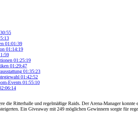
:30:55
45:13
en
01:01:39
ion
01:14:19
21:59
tionen
01:25:19
tiken
01:29:47
ausstattung
01:35:23
ategiewahl
01:42:52
oom-Events
01:55:10
02:06:14
ere die Ritterhalle und regelmäßige Raids. Der Arena-Manager konnte er
 steigerten. Ein Giveaway mit 249 möglichen Gewinnern sorgte für re