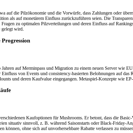
twa auf die Pilzökonomie und die Vorwürfe, dass Zahlungen oder überm
tition als auf monetärem Einfluss zurückzuführen seien. Die Transparen
ragen zu optimalen Pilzverteilungen und deren Einfluss auf Rankings 
gelegt wird.
 Progression
b Jahren auf Merminpass und Migration zu einem neuen Server wie EU29.
er Einfluss von Events und consistency-basierten Belohnungen auf das 
ounts und deren Kaufvalue eingegangen. Metaspiel-Konzepte wie EP-Er
äufe
rschiedenen Kaufoptionen für Mushrooms. Er betont, dass die Basic-VIP-
ien situativ sinnvoll, z. B. während Saisonstarts oder Black-Friday-An
n können, ohne sich auf unvorhersehbare Rabatte verlassen zu müssen. 