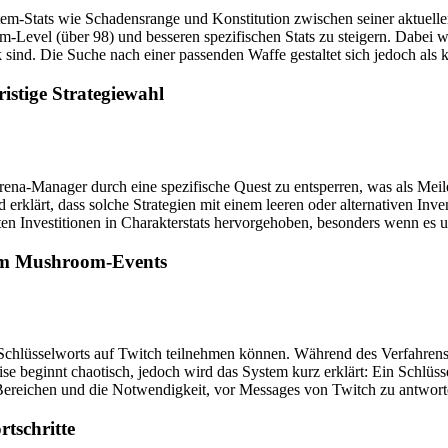
Item-Stats wie Schadensrange und Konstitution zwischen seiner aktuell
-Level (über 98) und besseren spezifischen Stats zu steigern. Dabei wi
sind. Die Suche nach einer passenden Waffe gestaltet sich jedoch als 
istige Strategiewahl
na-Manager durch eine spezifische Quest zu entsperren, was als Meilens
erklärt, dass solche Strategien mit einem leeren oder alternativen Inve
en Investitionen in Charakterstats hervorgehoben, besonders wenn es 
 um Mushroom-Events
s Schlüsselworts auf Twitch teilnehmen können. Während des Verfahrens
 beginnt chaotisch, jedoch wird das System kurz erklärt: Ein Schlüss
ereichen und die Notwendigkeit, vor Messages von Twitch zu antworte
tschritte