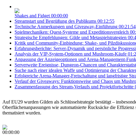
Shakes and Fidget
00:00:00
Streamstart und Begrüßung des Publikums
00:12:55
Technische Anmerkungen und Giveaway-Einführung
00:21:54
Spielmechaniken: Quest-Systeme und Expeditionsvergleich
00
Strategische Empfehlungen: Gilde und Metaspielstrategien
00:
Kritik und Community-Einbindung: Shake- und Pilzdiskussion
Erfahrungsberichte: Server-Dynamik und persönliche Progress
Analysis der VIP-System-Optionen und Mushroom-Käufe
01:
Anpassung der Anzeigeoptionen und Arena-Management-Funk
Serverweite Ereignisse, Dungeon-Chancen und Charakterstatis
Suche nach einer idealen Waffe und Optimierung der Charakter
Erfolgreiche Arena-Manager-Freischaltung und langfristige Str
Verlauf der Giveaways: Funktionsweise und Chaos um Mushr
Zusammenfassung des Stream-Verlaufs und Projektfortschritte
Auf EU29 wurden Gilden als Schlüsselstrategie bestätigt – insbesond
Oberflächenanpassungen wie automatisierte Rucksäcke die Effizienz
thematisiert wurden.
00:00:00