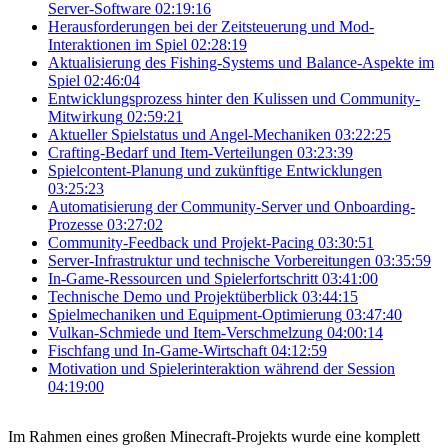
Server-Software
02:19:16
Herausforderungen bei der Zeitsteuerung und Mod-
Interaktionen im Spiel
02:28:19
Aktualisierung des Fishing-Systems und Balance-Aspekte im
Spiel
02:46:04
Entwicklungsprozess hinter den Kulissen und Community-
Mitwirkung
02:59:21
Aktueller Spielstatus und Angel-Mechaniken
03:22:25
Crafting-Bedarf und Item-Verteilungen
03:23:39
Spielcontent-Planung und zukünftige Entwicklungen
03:25:23
Automatisierung der Community-Server und Onboarding-
Prozesse
03:27:02
Community-Feedback und Projekt-Pacing
03:30:51
Server-Infrastruktur und technische Vorbereitungen
03:35:59
In-Game-Ressourcen und Spielerfortschritt
03:41:00
Technische Demo und Projektüberblick
03:44:15
Spielmechaniken und Equipment-Optimierung
03:47:40
Vulkan-Schmiede und Item-Verschmelzung
04:00:14
Fischfang und In-Game-Wirtschaft
04:12:59
Motivation und Spielerinteraktion während der Session
04:19:00
Im Rahmen eines großen Minecraft-Projekts wurde eine komplett