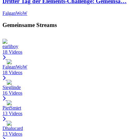
Dritter Tag der Elements-Challenge: Gemeinsa…
FalganWoW
Gemeinsame Streams
earliboy
18 Videos
FalganWoW
18 Videos
Sieglinde
16 Videos
PietSmiet
13 Videos
Dhalucard
13 Videos