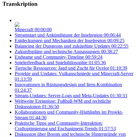
Transkription
Minecraft
00:00:00
Streamstart und Ankündigung der Inselregion
00:06:44
Entdeckungen und Mechaniken der Inselregion
00:09:25
Balancing der Dungeons und zukünftige Updates
00:22:55
Zukunftspläne und technische Anpassungen
00:38:27
Endgame und Community-Timeline
00:59:24
Spielerfeedback und Spielphilosophie
01:05:36
Tierische Ressourcen: Jagd und Zucht für Ocelot
01:10:39
Projekte und Updates: Vulkanschmiede und Minecraft-Server
01:13:59
Innovationen in Rüstungsdesign und Item-Kombination
01:24:37
Stream-Updates: Server-Logs und Meta-Updates
01:30:33
Weltweite Ereignisse: Fußball-WM und rechtliche
Diskussionen
01:36:50
Kollaborationen und Community-Highlights im Projekt-
Stream
01:44:30
Praktische Tipps und Community-Interaktion:
Craftoptimierung und Enchantment-Trends
01:57:53
Diskussion über Boosts und technische Hintergründe von