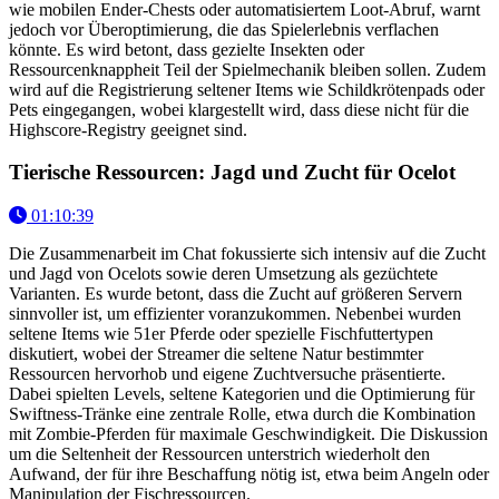
wie mobilen Ender-Chests oder automatisiertem Loot-Abruf, warnt
jedoch vor Überoptimierung, die das Spielerlebnis verflachen
könnte. Es wird betont, dass gezielte Insekten oder
Ressourcenknappheit Teil der Spielmechanik bleiben sollen. Zudem
wird auf die Registrierung seltener Items wie Schildkrötenpads oder
Pets eingegangen, wobei klargestellt wird, dass diese nicht für die
Highscore-Registry geeignet sind.
Tierische Ressourcen: Jagd und Zucht für Ocelot
01:10:39
Die Zusammenarbeit im Chat fokussierte sich intensiv auf die Zucht
und Jagd von Ocelots sowie deren Umsetzung als gezüchtete
Varianten. Es wurde betont, dass die Zucht auf größeren Servern
sinnvoller ist, um effizienter voranzukommen. Nebenbei wurden
seltene Items wie 51er Pferde oder spezielle Fischfuttertypen
diskutiert, wobei der Streamer die seltene Natur bestimmter
Ressourcen hervorhob und eigene Zuchtversuche präsentierte.
Dabei spielten Levels, seltene Kategorien und die Optimierung für
Swiftness-Tränke eine zentrale Rolle, etwa durch die Kombination
mit Zombie-Pferden für maximale Geschwindigkeit. Die Diskussion
um die Seltenheit der Ressourcen unterstrich wiederholt den
Aufwand, der für ihre Beschaffung nötig ist, etwa beim Angeln oder
Manipulation der Fischressourcen.