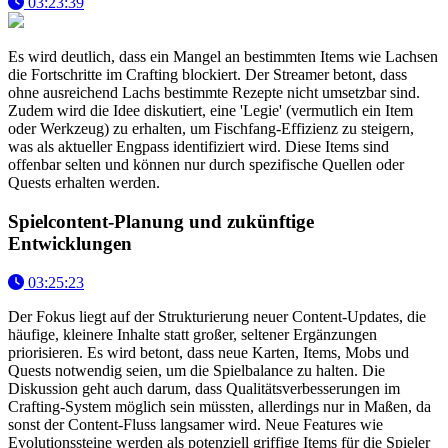
03:23:39
Es wird deutlich, dass ein Mangel an bestimmten Items wie Lachsen
die Fortschritte im Crafting blockiert. Der Streamer betont, dass
ohne ausreichend Lachs bestimmte Rezepte nicht umsetzbar sind.
Zudem wird die Idee diskutiert, eine 'Legie' (vermutlich ein Item
oder Werkzeug) zu erhalten, um Fischfang-Effizienz zu steigern,
was als aktueller Engpass identifiziert wird. Diese Items sind
offenbar selten und können nur durch spezifische Quellen oder
Quests erhalten werden.
Spielcontent-Planung und zukünftige
Entwicklungen
03:25:23
Der Fokus liegt auf der Strukturierung neuer Content-Updates, die
häufige, kleinere Inhalte statt großer, seltener Ergänzungen
priorisieren. Es wird betont, dass neue Karten, Items, Mobs und
Quests notwendig seien, um die Spielbalance zu halten. Die
Diskussion geht auch darum, dass Qualitätsverbesserungen im
Crafting-System möglich sein müssten, allerdings nur in Maßen, da
sonst der Content-Fluss langsamer wird. Neue Features wie
Evolutionssteine werden als potenziell griffige Items für die Spieler