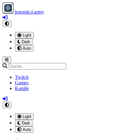
legends
⚔
army
Light
Dark
Auto
Twitch
Games
Kanäle
Light
Dark
Auto