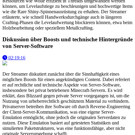
Ressourcen wie Wolle effizient in Threads umgewandelt werden
können, um Levelaufstiege zu beschleunigen und hochwertige Items
wie die Rare Shiny-Spinnenausrüstung zu erhalten. Der Streamer
erläuterte, wie schnell Handwerksdurchgänge auch in längeren
Crafting-Phasen die Levelaufwertung blockieren können, etwa beim
Holzbearbeitung oder speziellem Metallcrafting.
Diskussion über Boosts und technische Hintergründe
von Server-Software
02:19:16
Der Streamer diskutiert zunächst über die Sinnhaftigkeit eines
möglichen Boosts für einen angekündigten Content. Dabei referiert
er auf rechtliche und technische Aspekte von Server-Software,
insbesondere bei privat betriebenen Minecraft-Servern. Es wird
erklärt, dass Blizzard gegen private Server vorgegangen ist, um die
Nutzung von urheberrechtlich geschütztem Material zu verhindern.
Privatserver betreiben ihre Software oft durch Reverse-Engineering
der Client-Server-Kommunikation, was eine eigene Server-
Emulation ermöglicht, ohne jedoch die originalen Serverdaten zu
nutzen. Diese Emulation basiert auf getesteten Statistiken und
simulierten Paketstrukturen, was eine funktionsfähige, aber nicht
originale Serverumgebung schafft.