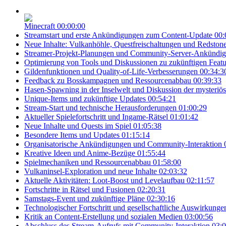
Minecraft
00:00:00
Streamstart und erste Ankündigungen zum Content-Update
00:
Neue Inhalte: Vulkanhöhle, Questfreischaltungen und Redston
Streamer-Projekt-Planungen und Community-Server-Ankündi
Optimierung von Tools und Diskussionen zu zukünftigen Featu
Gildenfunktionen und Quality-of-Life-Verbesserungen
00:34:3
Feedback zu Bosskampagnen und Ressourcenabbau
00:39:33
Hasen-Spawning in der Inselwelt und Diskussion der mysteriös
Unique-Items und zukünftige Updates
00:54:21
Stream-Start und technische Herausforderungen
01:00:29
Aktueller Spielefortschritt und Ingame-Rätsel
01:01:42
Neue Inhalte und Quests im Spiel
01:05:38
Besondere Items und Updates
01:15:14
Organisatorische Ankündigungen und Community-Interaktion
Kreative Ideen und Anime-Bezüge
01:55:44
Spielmechaniken und Ressourcenabbau
01:58:00
Vulkaninsel-Exploration und neue Inhalte
02:03:32
Aktuelle Aktivitäten: Loot-Boost und Levelaufbau
02:11:57
Fortschritte in Rätsel und Fusionen
02:20:31
Samstags-Event und zukünftige Pläne
02:30:16
Technologischer Fortschritt und gesellschaftliche Auswirkunge
Kritik an Content-Erstellung und sozialen Medien
03:00:56
Abschluss des Stream-Aufrufs mit Community-Interaktion
03:0