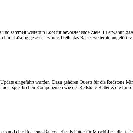
 und sammelt weiterhin Loot für bevorstehende Ziele. Er erwähnt, dass
an ihrer Lösung gesessen wurde, bleibt das Rätsel weiterhin ungelöst.
iel-Update eingeführt wurden. Dazu gehören Quests für die Redstone-Mi
oder spezifischen Komponenten wie der Redstone-Batterie, die für fort
s und eine Redstone-Batterie, die als Futter für Maschi-Pets dient. Er