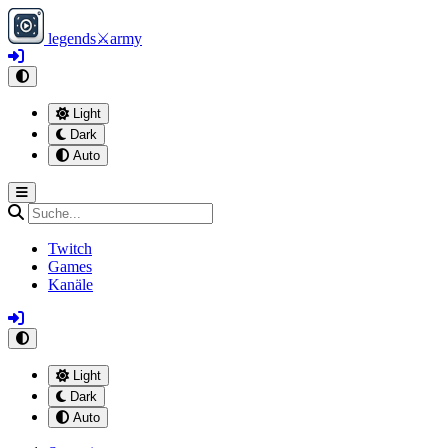
legends
⚔
army
Light
Dark
Auto
Twitch
Games
Kanäle
Light
Dark
Auto