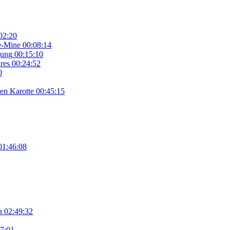
02:20
e-Mine
00:08:14
gung
00:15:10
res
00:24:52
0
en Karotte
00:45:15
01:46:08
n
02:49:32
7:01