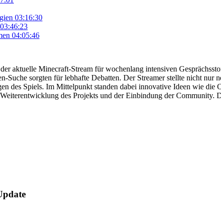
egien
03:16:30
03:46:23
men
04:05:46
 der aktuelle Minecraft-Stream für wochenlang intensiven Gesprächssto
-Suche sorgten für lebhafte Debatten. Der Streamer stellte nicht nur n
gen des Spiels. Im Mittelpunkt standen dabei innovative Ideen wie di
 Weiterentwicklung des Projekts und der Einbindung der Community. D
Update