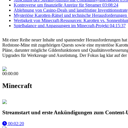
Kontroverse um finanzielle Anreize für Streamer
03:08:24
Ablehnung von Casino-Deals und langfristige Investitionsstrat
Mysteriöse Karotten-Rätsel und technische Herausforderungen
Wertigkeit von Minecraft-Ressourcen: Karotten vs. Sonnenblu
Spielbalance und Anpassungen im Minecraft-Projekt
04:15:37
Mit einer Reihe neuer Inhalte und spannender Herausforderungen hat
Redstone-Mine mit zugehörigen Quests sowie eine mysteriöse Karotten
Pläne, darunter mögliche Gildenfunktionen und Qualitätsverbesserun
Upgrades für Werkzeuge und Ausrüstung. Der Fokus lag klar auf der
00:00:00
Minecraft
Streamstart und erste Ankündigungen zum Content-
00:02:20