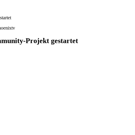
tartet
oenixtv
munity-Projekt gestartet