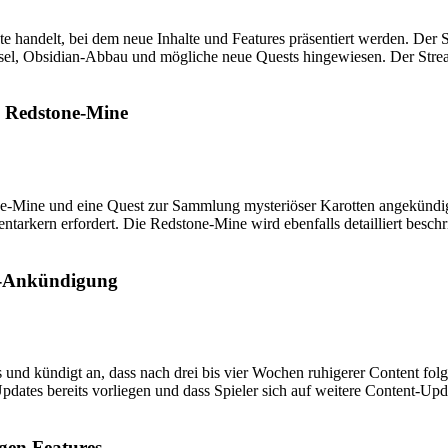
 handelt, bei dem neue Inhalte und Features präsentiert werden. Der St
Insel, Obsidian-Abbau und mögliche neue Quests hingewiesen. Der Strea
d Redstone-Mine
e-Mine und eine Quest zur Sammlung mysteriöser Karotten angekündigt
ntarkern erfordert. Die Redstone-Mine wird ebenfalls detailliert besc
r-Ankündigung
s und kündigt an, dass nach drei bis vier Wochen ruhigerer Content fol
n Updates bereits vorliegen und dass Spieler sich auf weitere Content
gen Features