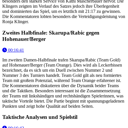
besonders den starken Service von Kathi Mascherbauer hervor. Die
Klingers zeigten im Verlauf des Satzes jedoch ihre Überlegenheit
und dominierten das Spiel, um es letztlich mit 21:17 zu gewinnen.
Die Kommentatoren lobten besonders die Verteidigungsleistung von
Ronja Klinger.
Zweites Halbfinale: Skarupa/Rabic gegen
Hohenauer/Berger
00:16:41
Im zweiten Damen-Halbfinale trafen Skarupa/Rabic (Team Gold)
auf Hohenauer/Berger (Team Orange). Dies wird als Leckerbissen
bezeichnet, da es sich um ein Duell zwischen Nummer 2 und
Nummer 3 des Turniers handelt. Team Gold gilt als neu formiertes
Team mit großem Potenzial, während Team Orange erfahrener ist.
Die Kommentatoren diskutieren über die Dynamik beider Teams
und die Taktiken. Besonders interessant ist die Zusammensetzung
der Teams mit linkshändigen und rechtshändigen Spielerinnen, was
taktische Vorteile bietet. Die Partie beginnt mit spannungsgeladenen
Punkten und zeigt hohe Qualität auf beiden Seiten.
Taktische Analysen und Spielstil