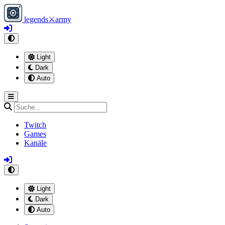
legends
⚔
army
Light
Dark
Auto
Twitch
Games
Kanäle
Light
Dark
Auto