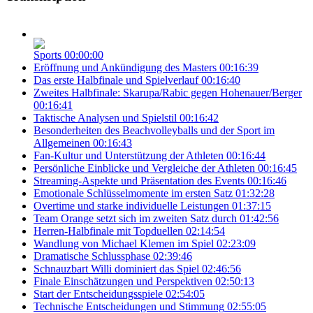
Sports
00:00:00
Eröffnung und Ankündigung des Masters
00:16:39
Das erste Halbfinale und Spielverlauf
00:16:40
Zweites Halbfinale: Skarupa/Rabic gegen Hohenauer/Berger
00:16:41
Taktische Analysen und Spielstil
00:16:42
Besonderheiten des Beachvolleyballs und der Sport im
Allgemeinen
00:16:43
Fan-Kultur und Unterstützung der Athleten
00:16:44
Persönliche Einblicke und Vergleiche der Athleten
00:16:45
Streaming-Aspekte und Präsentation des Events
00:16:46
Emotionale Schlüsselmomente im ersten Satz
01:32:28
Overtime und starke individuelle Leistungen
01:37:15
Team Orange setzt sich im zweiten Satz durch
01:42:56
Herren-Halbfinale mit Topduellen
02:14:54
Wandlung von Michael Klemen im Spiel
02:23:09
Dramatische Schlussphase
02:39:46
Schnauzbart Willi dominiert das Spiel
02:46:56
Finale Einschätzungen und Perspektiven
02:50:13
Start der Entscheidungsspiele
02:54:05
Technische Entscheidungen und Stimmung
02:55:05