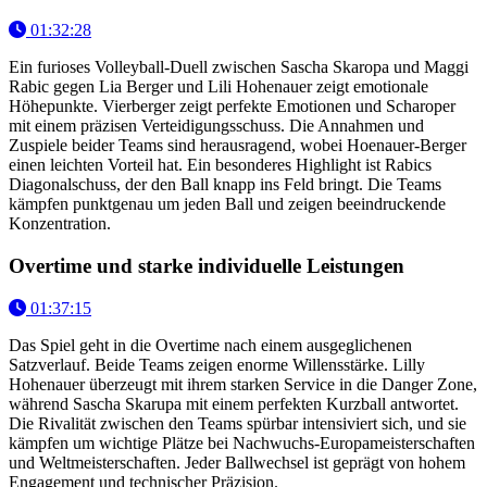
01:32:28
Ein furioses Volleyball-Duell zwischen Sascha Skaropa und Maggi
Rabic gegen Lia Berger und Lili Hohenauer zeigt emotionale
Höhepunkte. Vierberger zeigt perfekte Emotionen und Scharoper
mit einem präzisen Verteidigungsschuss. Die Annahmen und
Zuspiele beider Teams sind herausragend, wobei Hoenauer-Berger
einen leichten Vorteil hat. Ein besonderes Highlight ist Rabics
Diagonalschuss, der den Ball knapp ins Feld bringt. Die Teams
kämpfen punktgenau um jeden Ball und zeigen beeindruckende
Konzentration.
Overtime und starke individuelle Leistungen
01:37:15
Das Spiel geht in die Overtime nach einem ausgeglichenen
Satzverlauf. Beide Teams zeigen enorme Willensstärke. Lilly
Hohenauer überzeugt mit ihrem starken Service in die Danger Zone,
während Sascha Skarupa mit einem perfekten Kurzball antwortet.
Die Rivalität zwischen den Teams spürbar intensiviert sich, und sie
kämpfen um wichtige Plätze bei Nachwuchs-Europameisterschaften
und Weltmeisterschaften. Jeder Ballwechsel ist geprägt von hohem
Engagement und technischer Präzision.