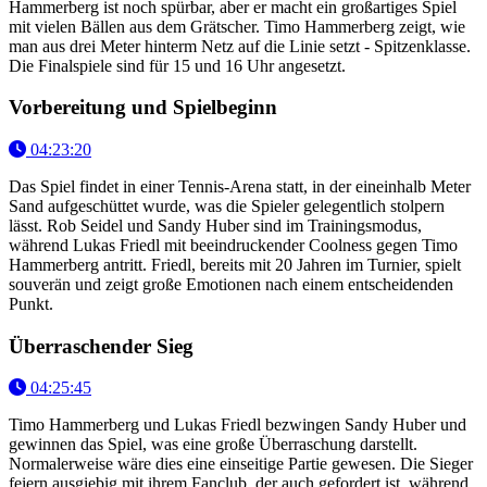
Hammerberg ist noch spürbar, aber er macht ein großartiges Spiel
mit vielen Bällen aus dem Grätscher. Timo Hammerberg zeigt, wie
man aus drei Meter hinterm Netz auf die Linie setzt - Spitzenklasse.
Die Finalspiele sind für 15 und 16 Uhr angesetzt.
Vorbereitung und Spielbeginn
04:23:20
Das Spiel findet in einer Tennis-Arena statt, in der eineinhalb Meter
Sand aufgeschüttet wurde, was die Spieler gelegentlich stolpern
lässt. Rob Seidel und Sandy Huber sind im Trainingsmodus,
während Lukas Friedl mit beeindruckender Coolness gegen Timo
Hammerberg antritt. Friedl, bereits mit 20 Jahren im Turnier, spielt
souverän und zeigt große Emotionen nach einem entscheidenden
Punkt.
Überraschender Sieg
04:25:45
Timo Hammerberg und Lukas Friedl bezwingen Sandy Huber und
gewinnen das Spiel, was eine große Überraschung darstellt.
Normalerweise wäre dies eine einseitige Partie gewesen. Die Sieger
feiern ausgiebig mit ihrem Fanclub, der auch gefordert ist, während