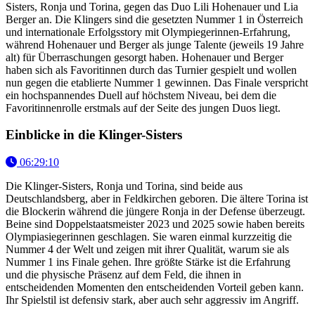
Sisters, Ronja und Torina, gegen das Duo Lili Hohenauer und Lia
Berger an. Die Klingers sind die gesetzten Nummer 1 in Österreich
und internationale Erfolgsstory mit Olympiegerinnen-Erfahrung,
während Hohenauer und Berger als junge Talente (jeweils 19 Jahre
alt) für Überraschungen gesorgt haben. Hohenauer und Berger
haben sich als Favoritinnen durch das Turnier gespielt und wollen
nun gegen die etablierte Nummer 1 gewinnen. Das Finale verspricht
ein hochspannendes Duell auf höchstem Niveau, bei dem die
Favoritinnenrolle erstmals auf der Seite des jungen Duos liegt.
Einblicke in die Klinger-Sisters
06:29:10
Die Klinger-Sisters, Ronja und Torina, sind beide aus
Deutschlandsberg, aber in Feldkirchen geboren. Die ältere Torina ist
die Blockerin während die jüngere Ronja in der Defense überzeugt.
Beine sind Doppelstaatsmeister 2023 und 2025 sowie haben bereits
Olympiasiegerinnen geschlagen. Sie waren einmal kurzzeitig die
Nummer 4 der Welt und zeigen mit ihrer Qualität, warum sie als
Nummer 1 ins Finale gehen. Ihre größte Stärke ist die Erfahrung
und die physische Präsenz auf dem Feld, die ihnen in
entscheidenden Momenten den entscheidenden Vorteil geben kann.
Ihr Spielstil ist defensiv stark, aber auch sehr aggressiv im Angriff.