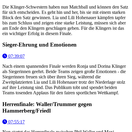
Die Klinger-Schwestern haben nun Matchball und können den Satz
für sich entscheiden. Es geht hin und her, bis sie mit einem starken
Block den Satz gewinnen. Lia und Lili Hohenauer kämpfen tapfer
bis zum Schluss und zeigen eine starke Leistung, müssen sich aber
am Ende den Klingern geschlagen geben. Für die Klingers ist das
ein wichtiger Erfolg in diesem Finale.
Sieger-Ehrung und Emotionen
07:39:07
Nach einem spannenden Finale werden Ronja und Dorina Klinger
als Siegerinnen geehrt. Beide Teams zeigen große Emotionen - die
Siegerinnen freuen sich über ihren Sieg, während die
Zweitplatzierten Lia und Lili Hohenauer trotz der Niederlage stolz
auf ihre Leistung sind. Das Publikum tobt und spendet beiden
Teams tosenden Applaus für den fairen sportlichen Wettkampf.
Herrenfinale: Waller/Trummer gegen
Hammerberg/Friedl
07:55:17
Nun startet das Herrenfinale zwischen Phil Waller und Maxi