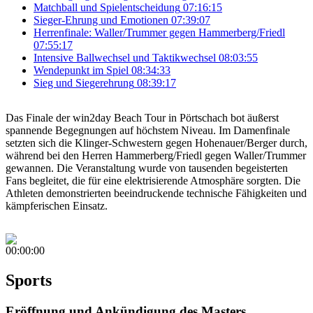
Matchball und Spielentscheidung
07:16:15
Sieger-Ehrung und Emotionen
07:39:07
Herrenfinale: Waller/Trummer gegen Hammerberg/Friedl
07:55:17
Intensive Ballwechsel und Taktikwechsel
08:03:55
Wendepunkt im Spiel
08:34:33
Sieg und Siegerehrung
08:39:17
Das Finale der win2day Beach Tour in Pörtschach bot äußerst
spannende Begegnungen auf höchstem Niveau. Im Damenfinale
setzten sich die Klinger-Schwestern gegen Hohenauer/Berger durch,
während bei den Herren Hammerberg/Friedl gegen Waller/Trummer
gewannen. Die Veranstaltung wurde von tausenden begeisterten
Fans begleitet, die für eine elektrisierende Atmosphäre sorgten. Die
Athleten demonstrierten beeindruckende technische Fähigkeiten und
kämpferischen Einsatz.
00:00:00
Sports
Eröffnung und Ankündigung des Masters