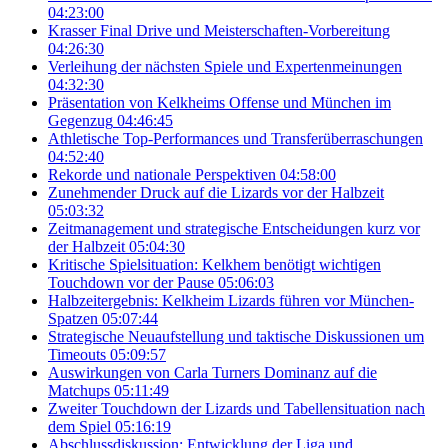
04:23:00
Krasser Final Drive und Meisterschaften-Vorbereitung
04:26:30
Verleihung der nächsten Spiele und Expertenmeinungen
04:32:30
Präsentation von Kelkheims Offense und München im
Gegenzug
04:46:45
Athletische Top-Performances und Transferüberraschungen
04:52:40
Rekorde und nationale Perspektiven
04:58:00
Zunehmender Druck auf die Lizards vor der Halbzeit
05:03:32
Zeitmanagement und strategische Entscheidungen kurz vor
der Halbzeit
05:04:30
Kritische Spielsituation: Kelkhem benötigt wichtigen
Touchdown vor der Pause
05:06:03
Halbzeitergebnis: Kelkheim Lizards führen vor München-
Spatzen
05:07:44
Strategische Neuaufstellung und taktische Diskussionen um
Timeouts
05:09:57
Auswirkungen von Carla Turners Dominanz auf die
Matchups
05:11:49
Zweiter Touchdown der Lizards und Tabellensituation nach
dem Spiel
05:16:19
Abschlussdiskussion: Entwicklung der Liga und