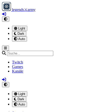
legends
⚔
army
Light
Dark
Auto
Twitch
Games
Kanäle
Light
Dark
Auto