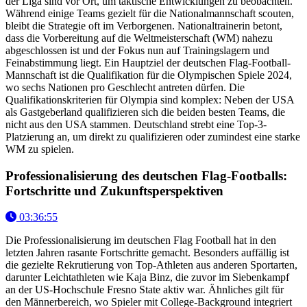
der Liga sind vor Ort, um taktische Entwicklungen zu beobachten.
Während einige Teams gezielt für die Nationalmannschaft scouten,
bleibt die Strategie oft im Verborgenen. Nationaltrainerin betont,
dass die Vorbereitung auf die Weltmeisterschaft (WM) nahezu
abgeschlossen ist und der Fokus nun auf Trainingslagern und
Feinabstimmung liegt. Ein Hauptziel der deutschen Flag-Football-
Mannschaft ist die Qualifikation für die Olympischen Spiele 2024,
wo sechs Nationen pro Geschlecht antreten dürfen. Die
Qualifikationskriterien für Olympia sind komplex: Neben der USA
als Gastgeberland qualifizieren sich die beiden besten Teams, die
nicht aus den USA stammen. Deutschland strebt eine Top-3-
Platzierung an, um direkt zu qualifizieren oder zumindest eine starke
WM zu spielen.
Professionalisierung des deutschen Flag-Footballs:
Fortschritte und Zukunftsperspektiven
03:36:55
Die Professionalisierung im deutschen Flag Football hat in den
letzten Jahren rasante Fortschritte gemacht. Besonders auffällig ist
die gezielte Rekrutierung von Top-Athleten aus anderen Sportarten,
darunter Leichtathleten wie Kaja Binz, die zuvor im Siebenkampf
an der US-Hochschule Fresno State aktiv war. Ähnliches gilt für
den Männerbereich, wo Spieler mit College-Background integriert