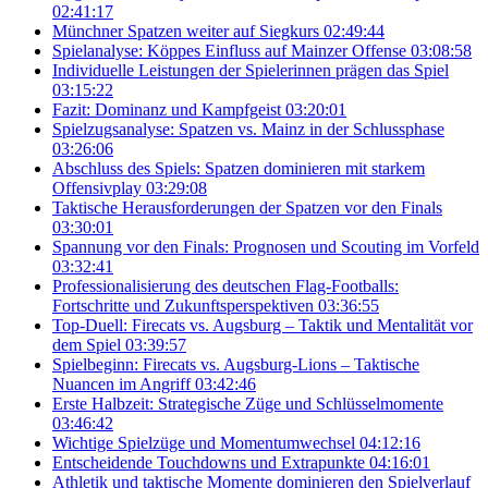
02:41:17
Münchner Spatzen weiter auf Siegkurs
02:49:44
Spielanalyse: Köppes Einfluss auf Mainzer Offense
03:08:58
Individuelle Leistungen der Spielerinnen prägen das Spiel
03:15:22
Fazit: Dominanz und Kampfgeist
03:20:01
Spielzugsanalyse: Spatzen vs. Mainz in der Schlussphase
03:26:06
Abschluss des Spiels: Spatzen dominieren mit starkem
Offensivplay
03:29:08
Taktische Herausforderungen der Spatzen vor den Finals
03:30:01
Spannung vor den Finals: Prognosen und Scouting im Vorfeld
03:32:41
Professionalisierung des deutschen Flag-Footballs:
Fortschritte und Zukunftsperspektiven
03:36:55
Top-Duell: Firecats vs. Augsburg – Taktik und Mentalität vor
dem Spiel
03:39:57
Spielbeginn: Firecats vs. Augsburg-Lions – Taktische
Nuancen im Angriff
03:42:46
Erste Halbzeit: Strategische Züge und Schlüsselmomente
03:46:42
Wichtige Spielzüge und Momentumwechsel
04:12:16
Entscheidende Touchdowns und Extrapunkte
04:16:01
Athletik und taktische Momente dominieren den Spielverlauf