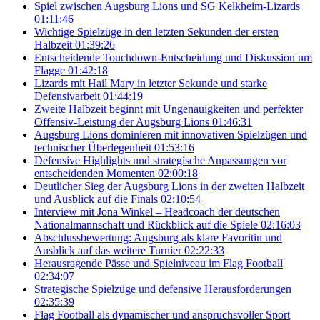
Spiel zwischen Augsburg Lions und SG Kelkheim-Lizards
01:11:46
Wichtige Spielzüge in den letzten Sekunden der ersten
Halbzeit
01:39:26
Entscheidende Touchdown-Entscheidung und Diskussion um
Flagge
01:42:18
Lizards mit Hail Mary in letzter Sekunde und starke
Defensivarbeit
01:44:19
Zweite Halbzeit beginnt mit Ungenauigkeiten und perfekter
Offensiv-Leistung der Augsburg Lions
01:46:31
Augsburg Lions dominieren mit innovativen Spielzügen und
technischer Überlegenheit
01:53:16
Defensive Highlights und strategische Anpassungen vor
entscheidenden Momenten
02:00:18
Deutlicher Sieg der Augsburg Lions in der zweiten Halbzeit
und Ausblick auf die Finals
02:10:54
Interview mit Jona Winkel – Headcoach der deutschen
Nationalmannschaft und Rückblick auf die Spiele
02:16:03
Abschlussbewertung: Augsburg als klare Favoritin und
Ausblick auf das weitere Turnier
02:22:33
Herausragende Pässe und Spielniveau im Flag Football
02:34:07
Strategische Spielzüge und defensive Herausforderungen
02:35:39
Flag Football als dynamischer und anspruchsvoller Sport