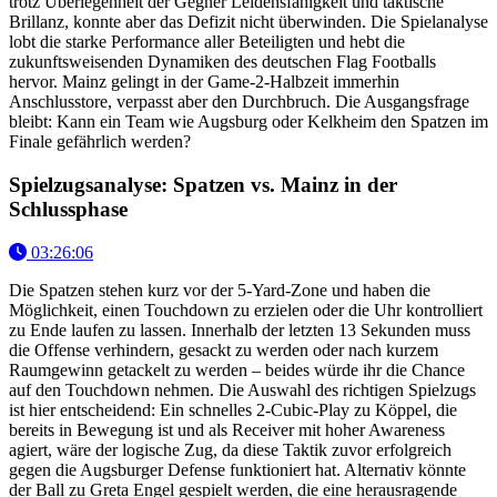
trotz Überlegenheit der Gegner Leidensfähigkeit und taktische
Brillanz, konnte aber das Defizit nicht überwinden. Die Spielanalyse
lobt die starke Performance aller Beteiligten und hebt die
zukunftsweisenden Dynamiken des deutschen Flag Footballs
hervor. Mainz gelingt in der Game-2-Halbzeit immerhin
Anschlusstore, verpasst aber den Durchbruch. Die Ausgangsfrage
bleibt: Kann ein Team wie Augsburg oder Kelkheim den Spatzen im
Finale gefährlich werden?
Spielzugsanalyse: Spatzen vs. Mainz in der
Schlussphase
03:26:06
Die Spatzen stehen kurz vor der 5-Yard-Zone und haben die
Möglichkeit, einen Touchdown zu erzielen oder die Uhr kontrolliert
zu Ende laufen zu lassen. Innerhalb der letzten 13 Sekunden muss
die Offense verhindern, gesackt zu werden oder nach kurzem
Raumgewinn getackelt zu werden – beides würde ihr die Chance
auf den Touchdown nehmen. Die Auswahl des richtigen Spielzugs
ist hier entscheidend: Ein schnelles 2-Cubic-Play zu Köppel, die
bereits in Bewegung ist und als Receiver mit hoher Awareness
agiert, wäre der logische Zug, da diese Taktik zuvor erfolgreich
gegen die Augsburger Defense funktioniert hat. Alternativ könnte
der Ball zu Greta Engel gespielt werden, die eine herausragende