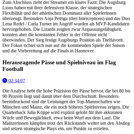
Zum Abschluss zieht der Streamer ein klares Fazit: Die Augsburg
Lions haben mit ihrer defensiven Klasse, der strategischen
Flexibilität und der athletischen Dominanz aller Spielerinnen
überzeugt. Besonders Anja Petriga (drei Interceptions) und das Duo
Lena Redel / Carla Turner im Angriff wurden als MVP-Kandidaten
hervorgehoben. Die Lizards zeigten zwar Anpassungsfähigkeit,
konnten aber die konstanten Fehler in der Offense nicht
überwinden. Der Sieg festigt Augsburgs Position als Titelfavorit.
Der Fokus richtet sich nun auf die kommenden Spiele der Saison
und die Vorbereitung auf die Finals in Hannover.
Herausragende Pässe und Spielniveau im Flag
Football
02:34:07
Die Analyse hebt die hohe Präzision der Pässe hervor, die bei 80 bis
90 Prozent liegt und damit über dem Durchschnitt. Besonders
beeindruckend sind die Leistungen der Top-Mannschaften wie
München und Mainz, die ein noch höheres Spielniveau zeigen. Die
Quarterback Julia Köppe wird explizit gelobt für ihre akkuraten
Würfe und Beweglichkeit, etwa beim Wurf aus dem Lauf. Die
Mainzerinnen kämpfen trotz des Rückstands weiter um den Abstieg
und setzen strategische Plays ein, um Punkte zu erzielen.