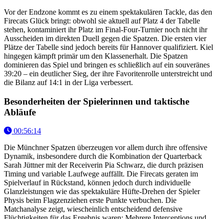
Vor der Endzone kommt es zu einem spektakulären Tackle, das den
Firecats Glück bringt: obwohl sie aktuell auf Platz 4 der Tabelle
stehen, kontaminiert ihr Platz im Final-Four-Turnier noch nicht ihr
Ausscheiden im direkten Duell gegen die Spatzen. Die ersten vier
Plätze der Tabelle sind jedoch bereits für Hannover qualifiziert. Kiel
hingegen kämpft primär um den Klassenerhalt. Die Spatzen
dominieren das Spiel und bringen es schließlich auf ein souveränes
39:20 – ein deutlicher Sieg, der ihre Favoritenrolle unterstreicht und
die Bilanz auf 14:1 in der Liga verbessert.
Besonderheiten der Spielerinnen und taktische
Abläufe
00:56:14
Die Münchner Spatzen überzeugen vor allem durch ihre offensive
Dynamik, insbesondere durch die Kombination der Quarterback
Sarah Jüttner mit der Receiverin Pia Schwarz, die durch präzisen
Timing und variable Laufwege auffällt. Die Firecats geraten im
Spielverlauf in Rückstand, können jedoch durch individuelle
Glanzleistungen wie das spektakuläre Hüfte-Drehen der Spieler
Physis beim Flagzenziehen erste Punkte verbuchen. Die
Matchanalyse zeigt, wiescheinlich entscheidend defensive
Flüchtigkeiten für das Ergebnis waren: Mehrere Interceptions und