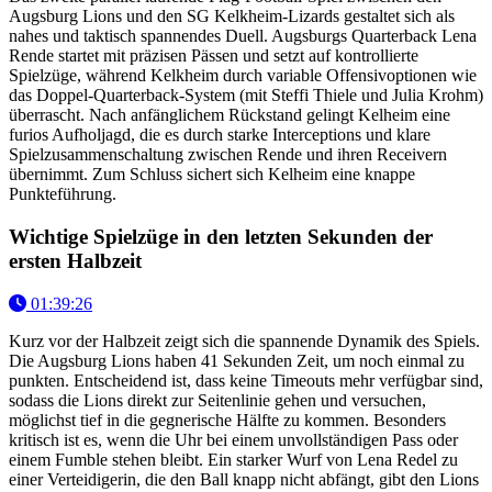
Augsburg Lions und den SG Kelkheim-Lizards gestaltet sich als
nahes und taktisch spannendes Duell. Augsburgs Quarterback Lena
Rende startet mit präzisen Pässen und setzt auf kontrollierte
Spielzüge, während Kelkheim durch variable Offensivoptionen wie
das Doppel-Quarterback-System (mit Steffi Thiele und Julia Krohm)
überrascht. Nach anfänglichem Rückstand gelingt Kelheim eine
furios Aufholjagd, die es durch starke Interceptions und klare
Spielzusammenschaltung zwischen Rende und ihren Receivern
übernimmt. Zum Schluss sichert sich Kelheim eine knappe
Punkteführung.
Wichtige Spielzüge in den letzten Sekunden der
ersten Halbzeit
01:39:26
Kurz vor der Halbzeit zeigt sich die spannende Dynamik des Spiels.
Die Augsburg Lions haben 41 Sekunden Zeit, um noch einmal zu
punkten. Entscheidend ist, dass keine Timeouts mehr verfügbar sind,
sodass die Lions direkt zur Seitenlinie gehen und versuchen,
möglichst tief in die gegnerische Hälfte zu kommen. Besonders
kritisch ist es, wenn die Uhr bei einem unvollständigen Pass oder
einem Fumble stehen bleibt. Ein starker Wurf von Lena Redel zu
einer Verteidigerin, die den Ball knapp nicht abfängt, gibt den Lions