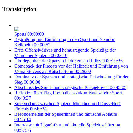
Transkription
Sports
00:00:00
Begrüßung und Einführung in den Sport und Standort
Kelkheim
00:00:57
Erste Offensivdrives und herausragende Spielzüge der
Münchner Spatzen
00:03:10
Überlegenheit der Spatzen in der ersten Halbzeit
00:10:36
Comeback der Firecats vor der Halbzeit und Einführung von
Mona Stevens als Botschafterin
00:28:02
Dominanz der Spatzen und strategische Entscheidung für den
Sieg
00:36:08
Abschlussdes Spiels und strategische Perspektiven
00:45:05
Reflexion über Flag Football als zukunftsweisender Sport
00:48:37
Spielverlauf zwischen Spatzen München und Düsseldorf
Firecats
00:49:24
Besonderheiten der Spielerinnen und taktische Abläufe
00:56:14
Interview mit Ligaobfrau und aktuelle Spieleinschätzung
00:57:36