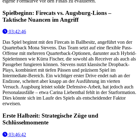
eigene Formkurve vor den Finals zu evaluieren.
Spielbeginn: Firecats vs. Augsburg-Lions –
Taktische Nuancen im Angriff
03:42:46
Das Spiel beginnt mit den Firecats in Ballbesitz, angeführt von der
Quarterback Mona Stevens. Das Team setzt auf eine flexible Pass-
Offense mit mehreren Quarterback-Optionen, darunter auch Hybrid-
Spielerinnen wie Kürra Fischer, die sowohl als Receiver als auch als
Passgeber fungieren können. Stevens nutzt klassische Dropback-
Plays, kombiniert mit tiefen Pässen und präzisem Spiel im
Intermediate-Bereich. Ein wichtiger erster Drive endet nah an der
Endzone, scheitert aber knapp an der Ausführung im vierten
Versuch. Augsburg leistet solide Defensive-Arbeit, hat jedoch auch
Personalausfälle – etwa Carina Liebenthal fehlt in der Starformation.
Dies könnte sich im Laufe des Spiels als entscheidender Faktor
erweisen.
Erste Halbzeit: Strategische Züge und
Schlüsselmomente
03:46:42