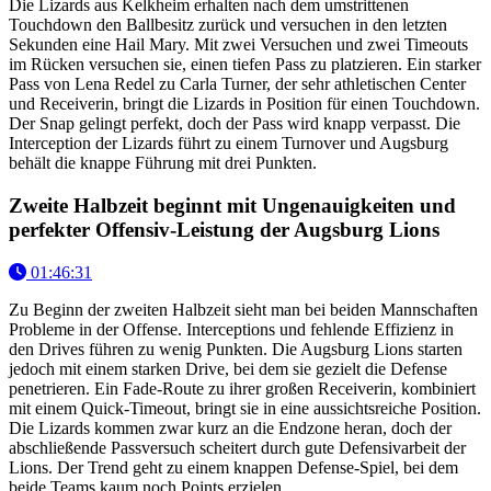
Die Lizards aus Kelkheim erhalten nach dem umstrittenen
Touchdown den Ballbesitz zurück und versuchen in den letzten
Sekunden eine Hail Mary. Mit zwei Versuchen und zwei Timeouts
im Rücken versuchen sie, einen tiefen Pass zu platzieren. Ein starker
Pass von Lena Redel zu Carla Turner, der sehr athletischen Center
und Receiverin, bringt die Lizards in Position für einen Touchdown.
Der Snap gelingt perfekt, doch der Pass wird knapp verpasst. Die
Interception der Lizards führt zu einem Turnover und Augsburg
behält die knappe Führung mit drei Punkten.
Zweite Halbzeit beginnt mit Ungenauigkeiten und
perfekter Offensiv-Leistung der Augsburg Lions
01:46:31
Zu Beginn der zweiten Halbzeit sieht man bei beiden Mannschaften
Probleme in der Offense. Interceptions und fehlende Effizienz in
den Drives führen zu wenig Punkten. Die Augsburg Lions starten
jedoch mit einem starken Drive, bei dem sie gezielt die Defense
penetrieren. Ein Fade-Route zu ihrer großen Receiverin, kombiniert
mit einem Quick-Timeout, bringt sie in eine aussichtsreiche Position.
Die Lizards kommen zwar kurz an die Endzone heran, doch der
abschließende Passversuch scheitert durch gute Defensivarbeit der
Lions. Der Trend geht zu einem knappen Defense-Spiel, bei dem
beide Teams kaum noch Points erzielen.