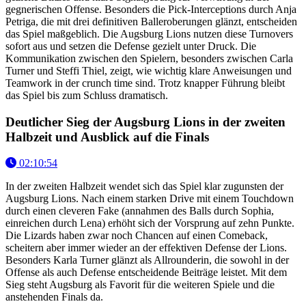
gegnerischen Offense. Besonders die Pick-Interceptions durch Anja
Petriga, die mit drei definitiven Balleroberungen glänzt, entscheiden
das Spiel maßgeblich. Die Augsburg Lions nutzen diese Turnovers
sofort aus und setzen die Defense gezielt unter Druck. Die
Kommunikation zwischen den Spielern, besonders zwischen Carla
Turner und Steffi Thiel, zeigt, wie wichtig klare Anweisungen und
Teamwork in der crunch time sind. Trotz knapper Führung bleibt
das Spiel bis zum Schluss dramatisch.
Deutlicher Sieg der Augsburg Lions in der zweiten
Halbzeit und Ausblick auf die Finals
02:10:54
In der zweiten Halbzeit wendet sich das Spiel klar zugunsten der
Augsburg Lions. Nach einem starken Drive mit einem Touchdown
durch einen cleveren Fake (annahmen des Balls durch Sophia,
einreichen durch Lena) erhöht sich der Vorsprung auf zehn Punkte.
Die Lizards haben zwar noch Chancen auf einen Comeback,
scheitern aber immer wieder an der effektiven Defense der Lions.
Besonders Karla Turner glänzt als Allrounderin, die sowohl in der
Offense als auch Defense entscheidende Beiträge leistet. Mit dem
Sieg steht Augsburg als Favorit für die weiteren Spiele und die
anstehenden Finals da.