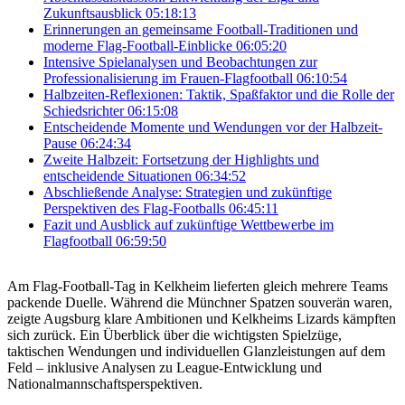
Zukunftsausblick
05:18:13
Erinnerungen an gemeinsame Football-Traditionen und
moderne Flag-Football-Einblicke
06:05:20
Intensive Spielanalysen und Beobachtungen zur
Professionalisierung im Frauen-Flagfootball
06:10:54
Halbzeiten-Reflexionen: Taktik, Spaßfaktor und die Rolle der
Schiedsrichter
06:15:08
Entscheidende Momente und Wendungen vor der Halbzeit-
Pause
06:24:34
Zweite Halbzeit: Fortsetzung der Highlights und
entscheidende Situationen
06:34:52
Abschließende Analyse: Strategien und zukünftige
Perspektiven des Flag-Footballs
06:45:11
Fazit und Ausblick auf zukünftige Wettbewerbe im
Flagfootball
06:59:50
Am Flag-Football-Tag in Kelkheim lieferten gleich mehrere Teams
packende Duelle. Während die Münchner Spatzen souverän waren,
zeigte Augsburg klare Ambitionen und Kelkheims Lizards kämpften
sich zurück. Ein Überblick über die wichtigsten Spielzüge,
taktischen Wendungen und individuellen Glanzleistungen auf dem
Feld – inklusive Analysen zu League-Entwicklung und
Nationalmannschaftsperspektiven.