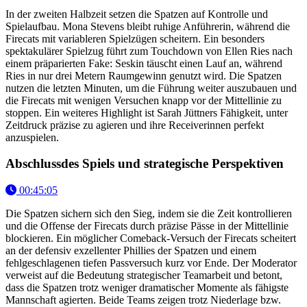
In der zweiten Halbzeit setzen die Spatzen auf Kontrolle und
Spielaufbau. Mona Stevens bleibt ruhige Anführerin, während die
Firecats mit variableren Spielzügen scheitern. Ein besonders
spektakulärer Spielzug führt zum Touchdown von Ellen Ries nach
einem präparierten Fake: Seskin täuscht einen Lauf an, während
Ries in nur drei Metern Raumgewinn genutzt wird. Die Spatzen
nutzen die letzten Minuten, um die Führung weiter auszubauen und
die Firecats mit wenigen Versuchen knapp vor der Mittellinie zu
stoppen. Ein weiteres Highlight ist Sarah Jüttners Fähigkeit, unter
Zeitdruck präzise zu agieren und ihre Receiverinnen perfekt
anzuspielen.
Abschlussdes Spiels und strategische Perspektiven
00:45:05
Die Spatzen sichern sich den Sieg, indem sie die Zeit kontrollieren
und die Offense der Firecats durch präzise Pässe in der Mittellinie
blockieren. Ein möglicher Comeback-Versuch der Firecats scheitert
an der defensiv exzellenter Phillies der Spatzen und einem
fehlgeschlagenen tiefen Passversuch kurz vor Ende. Der Moderator
verweist auf die Bedeutung strategischer Teamarbeit und betont,
dass die Spatzen trotz weniger dramatischer Momente als fähigste
Mannschaft agierten. Beide Teams zeigen trotz Niederlage bzw.