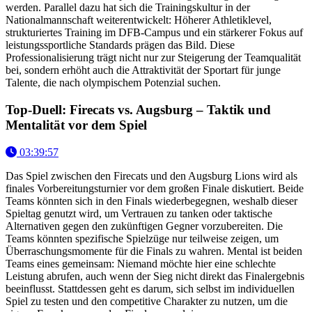
werden. Parallel dazu hat sich die Trainingskultur in der
Nationalmannschaft weiterentwickelt: Höherer Athletiklevel,
strukturiertes Training im DFB-Campus und ein stärkerer Fokus auf
leistungssportliche Standards prägen das Bild. Diese
Professionalisierung trägt nicht nur zur Steigerung der Teamqualität
bei, sondern erhöht auch die Attraktivität der Sportart für junge
Talente, die nach olympischem Potenzial suchen.
Top-Duell: Firecats vs. Augsburg – Taktik und
Mentalität vor dem Spiel
03:39:57
Das Spiel zwischen den Firecats und den Augsburg Lions wird als
finales Vorbereitungsturnier vor dem großen Finale diskutiert. Beide
Teams könnten sich in den Finals wiederbegegnen, weshalb dieser
Spieltag genutzt wird, um Vertrauen zu tanken oder taktische
Alternativen gegen den zukünftigen Gegner vorzubereiten. Die
Teams könnten spezifische Spielzüge nur teilweise zeigen, um
Überraschungsmomente für die Finals zu wahren. Mental ist beiden
Teams eines gemeinsam: Niemand möchte hier eine schlechte
Leistung abrufen, auch wenn der Sieg nicht direkt das Finalergebnis
beeinflusst. Stattdessen geht es darum, sich selbst im individuellen
Spiel zu testen und den competitive Charakter zu nutzen, um die