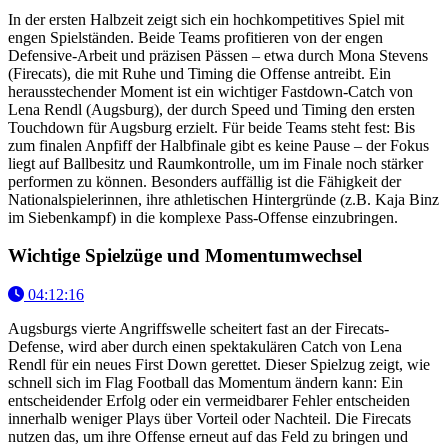
In der ersten Halbzeit zeigt sich ein hochkompetitives Spiel mit
engen Spielständen. Beide Teams profitieren von der engen
Defensive-Arbeit und präzisen Pässen – etwa durch Mona Stevens
(Firecats), die mit Ruhe und Timing die Offense antreibt. Ein
herausstechender Moment ist ein wichtiger Fastdown-Catch von
Lena Rendl (Augsburg), der durch Speed und Timing den ersten
Touchdown für Augsburg erzielt. Für beide Teams steht fest: Bis
zum finalen Anpfiff der Halbfinale gibt es keine Pause – der Fokus
liegt auf Ballbesitz und Raumkontrolle, um im Finale noch stärker
performen zu können. Besonders auffällig ist die Fähigkeit der
Nationalspielerinnen, ihre athletischen Hintergründe (z.B. Kaja Binz
im Siebenkampf) in die komplexe Pass-Offense einzubringen.
Wichtige Spielzüge und Momentumwechsel
04:12:16
Augsburgs vierte Angriffswelle scheitert fast an der Firecats-
Defense, wird aber durch einen spektakulären Catch von Lena
Rendl für ein neues First Down gerettet. Dieser Spielzug zeigt, wie
schnell sich im Flag Football das Momentum ändern kann: Ein
entscheidender Erfolg oder ein vermeidbarer Fehler entscheiden
innerhalb weniger Plays über Vorteil oder Nachteil. Die Firecats
nutzen das, um ihre Offense erneut auf das Feld zu bringen und