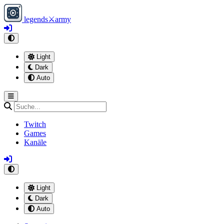
legends
⚔
army
Light
Dark
Auto
Twitch
Games
Kanäle
Light
Dark
Auto