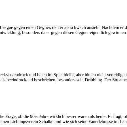
 League gegen einen Gegner, den er als schwach ansieht. Nachdem er do
iese Entwicklung, besonders da er gegen diesen Gegner eigentlich gewinne
ieckstastendruck und beten im Spiel bleibt, aber hinten nicht verteidi
s beeindruckend beschrieben, besonders sein Dribbling. Der Streamer sp
 die Frage, ob die 90er Jahre wirklich besser waren als heute. Er fragt
einen Lieblingsverein Schalke und wie sich seine Fanerlebnisse im Lau