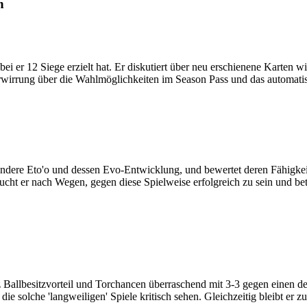
n
i er 12 Siege erzielt hat. Er diskutiert über neu erschienene Karten 
 Verwirrung über die Wahlmöglichkeiten im Season Pass und das autom
ndere Eto'o und dessen Evo-Entwicklung, und bewertet deren Fähigkeiten
sucht er nach Wegen, gegen diese Spielweise erfolgreich zu sein und be
z Ballbesitzvorteil und Torchancen überraschend mit 3-3 gegen einen def
ie solche 'langweiligen' Spiele kritisch sehen. Gleichzeitig bleibt er zu