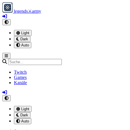
legends
⚔
army
Light
Dark
Auto
Twitch
Games
Kanäle
Light
Dark
Auto