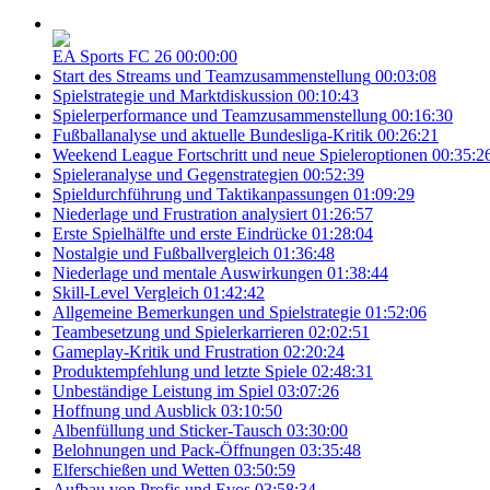
EA Sports FC 26
00:00:00
Start des Streams und Teamzusammenstellung
00:03:08
Spielstrategie und Marktdiskussion
00:10:43
Spielerperformance und Teamzusammenstellung
00:16:30
Fußballanalyse und aktuelle Bundesliga-Kritik
00:26:21
Weekend League Fortschritt und neue Spieleroptionen
00:35:2
Spieleranalyse und Gegenstrategien
00:52:39
Spieldurchführung und Taktikanpassungen
01:09:29
Niederlage und Frustration analysiert
01:26:57
Erste Spielhälfte und erste Eindrücke
01:28:04
Nostalgie und Fußballvergleich
01:36:48
Niederlage und mentale Auswirkungen
01:38:44
Skill-Level Vergleich
01:42:42
Allgemeine Bemerkungen und Spielstrategie
01:52:06
Teambesetzung und Spielerkarrieren
02:02:51
Gameplay-Kritik und Frustration
02:20:24
Produktempfehlung und letzte Spiele
02:48:31
Unbeständige Leistung im Spiel
03:07:26
Hoffnung und Ausblick
03:10:50
Albenfüllung und Sticker-Tausch
03:30:00
Belohnungen und Pack-Öffnungen
03:35:48
Elferschießen und Wetten
03:50:59
Aufbau von Profis und Evos
03:58:34