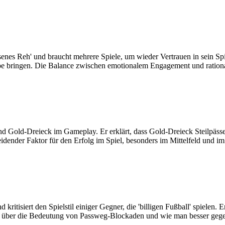
senes Reh' und braucht mehrere Spiele, um wieder Vertrauen in sein Sp
 bringen. Die Balance zwischen emotionalem Engagement und rationale
und Gold-Dreieck im Gameplay. Er erklärt, dass Gold-Dreieck Steilpäs
eidender Faktor für den Erfolg im Spiel, besonders im Mittelfeld und i
tisiert den Spielstil einiger Gegner, die 'billigen Fußball' spielen. Er
icht über die Bedeutung von Passweg-Blockaden und wie man besser ge