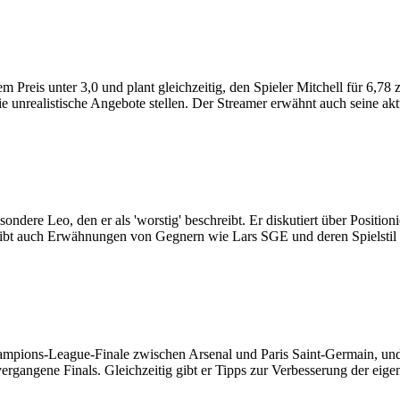
Preis unter 3,0 und plant gleichzeitig, den Spieler Mitchell für 6,78 
unrealistische Angebote stellen. Der Streamer erwähnt auch seine aktu
ndere Leo, den er als 'worstig' beschreibt. Er diskutiert über Position
Es gibt auch Erwähnungen von Gegnern wie Lars SGE und deren Spielsti
ampions-League-Finale zwischen Arsenal und Paris Saint-Germain, und k
gangene Finals. Gleichzeitig gibt er Tipps zur Verbesserung der eige