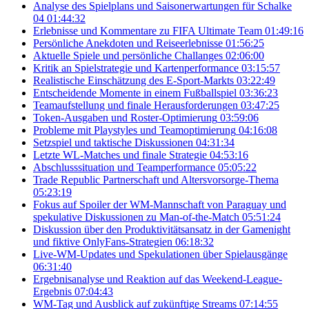
Analyse des Spielplans und Saisonerwartungen für Schalke
04
01:44:32
Erlebnisse und Kommentare zu FIFA Ultimate Team
01:49:16
Persönliche Anekdoten und Reiseerlebnisse
01:56:25
Aktuelle Spiele und persönliche Challanges
02:06:00
Kritik an Spielstrategie und Kartenperformance
03:15:57
Realistische Einschätzung des E-Sport-Markts
03:22:49
Entscheidende Momente in einem Fußballspiel
03:36:23
Teamaufstellung und finale Herausforderungen
03:47:25
Token-Ausgaben und Roster-Optimierung
03:59:06
Probleme mit Playstyles und Teamoptimierung
04:16:08
Setzspiel und taktische Diskussionen
04:31:34
Letzte WL-Matches und finale Strategie
04:53:16
Abschlusssituation und Teamperformance
05:05:22
Trade Republic Partnerschaft und Altersvorsorge-Thema
05:23:19
Fokus auf Spoiler der WM-Mannschaft von Paraguay und
spekulative Diskussionen zu Man-of-the-Match
05:51:24
Diskussion über den Produktivitätsansatz in der Gamenight
und fiktive OnlyFans-Strategien
06:18:32
Live-WM-Updates und Spekulationen über Spielausgänge
06:31:40
Ergebnisanalyse und Reaktion auf das Weekend-League-
Ergebnis
07:04:43
WM-Tag und Ausblick auf zukünftige Streams
07:14:55