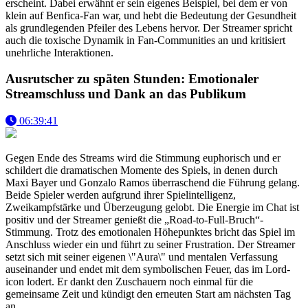
erscheint. Dabei erwähnt er sein eigenes Beispiel, bei dem er von
klein auf Benfica-Fan war, und hebt die Bedeutung der Gesundheit
als grundlegenden Pfeiler des Lebens hervor. Der Streamer spricht
auch die toxische Dynamik in Fan-Communities an und kritisiert
unehrliche Interaktionen.
Ausrutscher zu späten Stunden: Emotionaler
Streamschluss und Dank an das Publikum
06:39:41
Gegen Ende des Streams wird die Stimmung euphorisch und er
schildert die dramatischen Momente des Spiels, in denen durch
Maxi Bayer und Gonzalo Ramos überraschend die Führung gelang.
Beide Spieler werden aufgrund ihrer Spielintelligenz,
Zweikampfstärke und Überzeugung gelobt. Die Energie im Chat ist
positiv und der Streamer genießt die „Road-to-Full-Bruch“-
Stimmung. Trotz des emotionalen Höhepunktes bricht das Spiel im
Anschluss wieder ein und führt zu seiner Frustration. Der Streamer
setzt sich mit seiner eigenen \"Aura\" und mentalen Verfassung
auseinander und endet mit dem symbolischen Feuer, das im Lord-
icon lodert. Er dankt den Zuschauern noch einmal für die
gemeinsame Zeit und kündigt den erneuten Start am nächsten Tag
an.