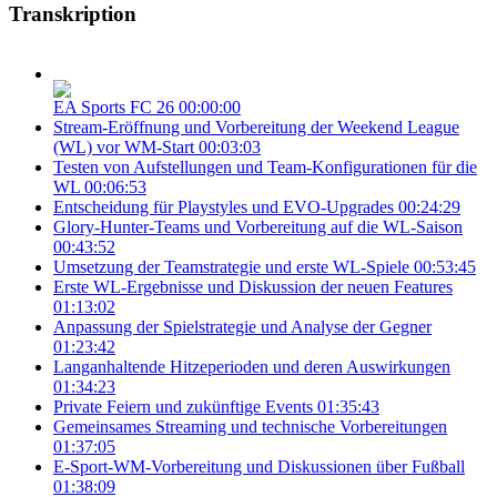
Transkription
EA Sports FC 26
00:00:00
Stream-Eröffnung und Vorbereitung der Weekend League
(WL) vor WM-Start
00:03:03
Testen von Aufstellungen und Team-Konfigurationen für die
WL
00:06:53
Entscheidung für Playstyles und EVO-Upgrades
00:24:29
Glory-Hunter-Teams und Vorbereitung auf die WL-Saison
00:43:52
Umsetzung der Teamstrategie und erste WL-Spiele
00:53:45
Erste WL-Ergebnisse und Diskussion der neuen Features
01:13:02
Anpassung der Spielstrategie und Analyse der Gegner
01:23:42
Langanhaltende Hitzeperioden und deren Auswirkungen
01:34:23
Private Feiern und zukünftige Events
01:35:43
Gemeinsames Streaming und technische Vorbereitungen
01:37:05
E-Sport-WM-Vorbereitung und Diskussionen über Fußball
01:38:09