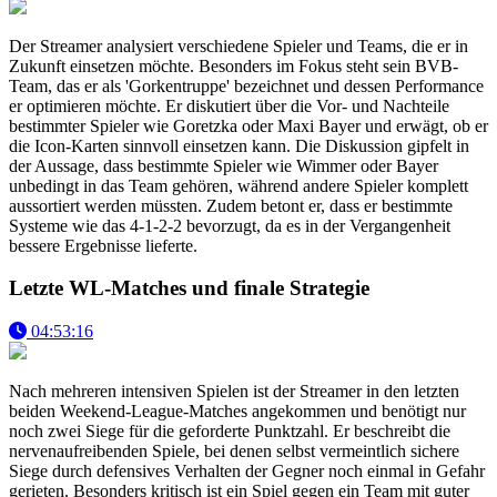
Der Streamer analysiert verschiedene Spieler und Teams, die er in
Zukunft einsetzen möchte. Besonders im Fokus steht sein BVB-
Team, das er als 'Gorkentruppe' bezeichnet und dessen Performance
er optimieren möchte. Er diskutiert über die Vor- und Nachteile
bestimmter Spieler wie Goretzka oder Maxi Bayer und erwägt, ob er
die Icon-Karten sinnvoll einsetzen kann. Die Diskussion gipfelt in
der Aussage, dass bestimmte Spieler wie Wimmer oder Bayer
unbedingt in das Team gehören, während andere Spieler komplett
aussortiert werden müssten. Zudem betont er, dass er bestimmte
Systeme wie das 4-1-2-2 bevorzugt, da es in der Vergangenheit
bessere Ergebnisse lieferte.
Letzte WL-Matches und finale Strategie
04:53:16
Nach mehreren intensiven Spielen ist der Streamer in den letzten
beiden Weekend-League-Matches angekommen und benötigt nur
noch zwei Siege für die geforderte Punktzahl. Er beschreibt die
nervenaufreibenden Spiele, bei denen selbst vermeintlich sichere
Siege durch defensives Verhalten der Gegner noch einmal in Gefahr
gerieten. Besonders kritisch ist ein Spiel gegen ein Team mit guter