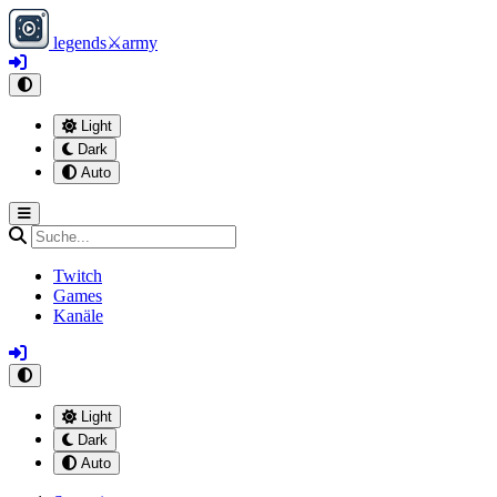
legends
⚔
army
Light
Dark
Auto
Twitch
Games
Kanäle
Light
Dark
Auto