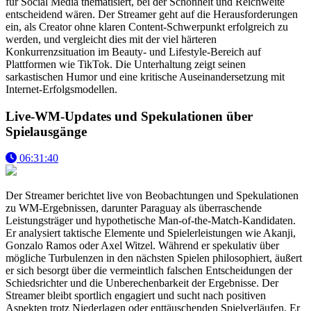
für Social Media thematisiert, bei der Schönheit und Reichweite
entscheidend wären. Der Streamer geht auf die Herausforderungen
ein, als Creator ohne klaren Content-Schwerpunkt erfolgreich zu
werden, und vergleicht dies mit der viel härteren
Konkurrenzsituation im Beauty- und Lifestyle-Bereich auf
Plattformen wie TikTok. Die Unterhaltung zeigt seinen
sarkastischen Humor und eine kritische Auseinandersetzung mit
Internet-Erfolgsmodellen.
Live-WM-Updates und Spekulationen über
Spielausgänge
06:31:40
Der Streamer berichtet live von Beobachtungen und Spekulationen
zu WM-Ergebnissen, darunter Paraguay als überraschende
Leistungsträger und hypothetische Man-of-the-Match-Kandidaten.
Er analysiert taktische Elemente und Spielerleistungen wie Akanji,
Gonzalo Ramos oder Axel Witzel. Während er spekulativ über
mögliche Turbulenzen in den nächsten Spielen philosophiert, äußert
er sich besorgt über die vermeintlich falschen Entscheidungen der
Schiedsrichter und die Unberechenbarkeit der Ergebnisse. Der
Streamer bleibt sportlich engagiert und sucht nach positiven
Aspekten trotz Niederlagen oder enttäuschenden Spielverläufen. Er