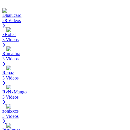
Dhalucard
28 Videos
xRohat
3 Videos
Rumathra
3 Videos
Repaz
3 Videos
RvNxMango
3 Videos
zonixxcs
3 Videos