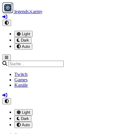
legends
⚔
army
Light
Dark
Auto
Twitch
Games
Kanäle
Light
Dark
Auto