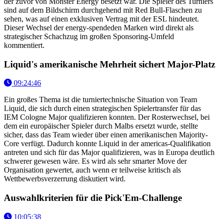
der zuvor von Monster Energy besetzt war. Die Spieler des Turniers
sind auf dem Bildschirm durchgehend mit Red Bull-Flaschen zu
sehen, was auf einen exklusiven Vertrag mit der ESL hindeutet.
Dieser Wechsel der energy-spendeden Marken wird direkt als
strategischer Schachzug im großen Sponsoring-Umfeld
kommentiert.
Liquid's amerikanische Mehrheit sichert Major-Platz
09:24:46
Ein großes Thema ist die turniertechnische Situation von Team
Liquid, die sich durch einen strategischen Spielertransfer für das
IEM Cologne Major qualifizieren konnten. Der Rosterwechsel, bei
dem ein europäischer Spieler durch Malbs ersetzt wurde, stellte
sicher, dass das Team wieder über einen amerikanischen Majority-
Core verfügt. Dadurch konnte Liquid in der americas-Qualifikation
antreten und sich für das Major qualifizieren, was in Europa deutlich
schwerer gewesen wäre. Es wird als sehr smarter Move der
Organisation gewertet, auch wenn er teilweise kritisch als
Wettbewerbsverzerrung diskutiert wird.
Auswahlkriterien für die Pick'Em-Challenge
10:05:38