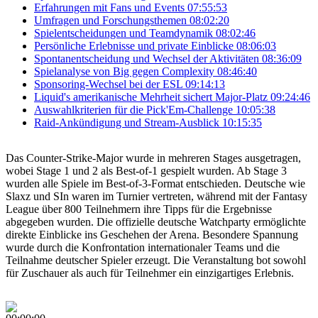
Erfahrungen mit Fans und Events
07:55:53
Umfragen und Forschungsthemen
08:02:20
Spielentscheidungen und Teamdynamik
08:02:46
Persönliche Erlebnisse und private Einblicke
08:06:03
Spontanentscheidung und Wechsel der Aktivitäten
08:36:09
Spielanalyse von Big gegen Complexity
08:46:40
Sponsoring-Wechsel bei der ESL
09:14:13
Liquid's amerikanische Mehrheit sichert Major-Platz
09:24:46
Auswahlkriterien für die Pick'Em-Challenge
10:05:38
Raid-Ankündigung und Stream-Ausblick
10:15:35
Das Counter-Strike-Major wurde in mehreren Stages ausgetragen,
wobei Stage 1 und 2 als Best-of-1 gespielt wurden. Ab Stage 3
wurden alle Spiele im Best-of-3-Format entschieden. Deutsche wie
Slaxz und SIn waren im Turnier vertreten, während mit der Fantasy
League über 800 Teilnehmern ihre Tipps für die Ergebnisse
abgegeben wurden. Die offizielle deutsche Watchparty ermöglichte
direkte Einblicke ins Geschehen der Arena. Besondere Spannung
wurde durch die Konfrontation internationaler Teams und die
Teilnahme deutscher Spieler erzeugt. Die Veranstaltung bot sowohl
für Zuschauer als auch für Teilnehmer ein einzigartiges Erlebnis.