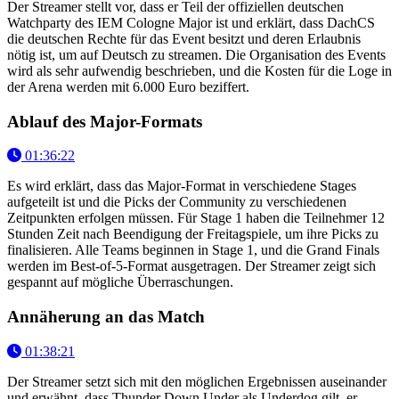
Der Streamer stellt vor, dass er Teil der offiziellen deutschen
Watchparty des IEM Cologne Major ist und erklärt, dass DachCS
die deutschen Rechte für das Event besitzt und deren Erlaubnis
nötig ist, um auf Deutsch zu streamen. Die Organisation des Events
wird als sehr aufwendig beschrieben, und die Kosten für die Loge in
der Arena werden mit 6.000 Euro beziffert.
Ablauf des Major-Formats
01:36:22
Es wird erklärt, dass das Major-Format in verschiedene Stages
aufgeteilt ist und die Picks der Community zu verschiedenen
Zeitpunkten erfolgen müssen. Für Stage 1 haben die Teilnehmer 12
Stunden Zeit nach Beendigung der Freitagspiele, um ihre Picks zu
finalisieren. Alle Teams beginnen in Stage 1, und die Grand Finals
werden im Best-of-5-Format ausgetragen. Der Streamer zeigt sich
gespannt auf mögliche Überraschungen.
Annäherung an das Match
01:38:21
Der Streamer setzt sich mit den möglichen Ergebnissen auseinander
und erwähnt, dass Thunder Down Under als Underdog gilt, er