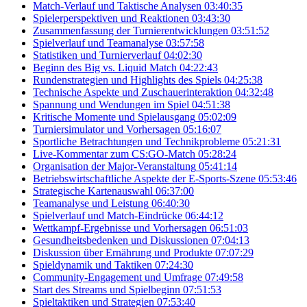
Match-Verlauf und Taktische Analysen
03:40:35
Spielerperspektiven und Reaktionen
03:43:30
Zusammenfassung der Turnierentwicklungen
03:51:52
Spielverlauf und Teamanalyse
03:57:58
Statistiken und Turnierverlauf
04:02:30
Beginn des Big vs. Liquid Match
04:22:43
Rundenstrategien und Highlights des Spiels
04:25:38
Technische Aspekte und Zuschauerinteraktion
04:32:48
Spannung und Wendungen im Spiel
04:51:38
Kritische Momente und Spielausgang
05:02:09
Turniersimulator und Vorhersagen
05:16:07
Sportliche Betrachtungen und Technikprobleme
05:21:31
Live-Kommentar zum CS:GO-Match
05:28:24
Organisation der Major-Veranstaltung
05:41:14
Betriebswirtschaftliche Aspekte der E-Sports-Szene
05:53:46
Strategische Kartenauswahl
06:37:00
Teamanalyse und Leistung
06:40:30
Spielverlauf und Match-Eindrücke
06:44:12
Wettkampf-Ergebnisse und Vorhersagen
06:51:03
Gesundheitsbedenken und Diskussionen
07:04:13
Diskussion über Ernährung und Produkte
07:07:29
Spieldynamik und Taktiken
07:24:30
Community-Engagement und Umfrage
07:49:58
Start des Streams und Spielbeginn
07:51:53
Spieltaktiken und Strategien
07:53:40