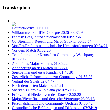
Transkription
Counter-Strike
00:00:00
Willkommen zur IEM Cologne 2026
00:07:07
Fantasy League und Spielvorschau
00:21:56
Co-Streaming-Regeln und Major-Struktur
00:33:54
Vor-Ort-Erlebnis und technische Herausforderungen
00:34:21
Vor dem Match
01:32:20
Teilnahme an der Deutschen Community Watchparty
01:35:05
Ablauf des Major-Formats
01:36:22
Annäherung an das Match
01:38:21
Spielbeginn und erste Runden
01:45:30
Zusätzliche Informationen zur Community
01:53:23
Verlauf des Spiels
02:04:47
Nach dem ersten Match
02:25:21
Sharks vs Heroic - Spielanalyse
02:50:08
Erfolge und Niederlagen des Tages
02:58:28
Major-Viertelfinale und deutsche Vertretung
03:03:18
Personalplanung und Community-Updates
03:30:42
Gesundheitliche Erfahrungen und Diskussion
03:34:19