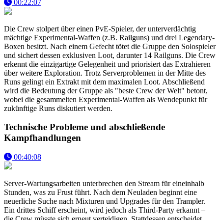
00:22:07
Die Crew stolpert über einen PvE-Spieler, der unterverdächtig
mächtige Experimental-Waffen (z.B. Railguns) und drei Legendary-
Boxen besitzt. Nach einem Gefecht tötet die Gruppe den Solospieler
und sichert dessen exklusiven Loot, darunter 14 Railguns. Die Crew
erkennt die einzigartige Gelegenheit und priorisiert das Extrahieren
über weitere Exploration. Trotz Serverproblemen in der Mitte des
Runs gelingt ein Extrakt mit dem maximalen Loot. Abschließend
wird die Bedeutung der Gruppe als "beste Crew der Welt" betont,
wobei die gesammelten Experimental-Waffen als Wendepunkt für
zukünftige Runs diskutiert werden.
Technische Probleme und abschließende
Kampfhandlungen
00:40:08
Server-Wartungsarbeiten unterbrechen den Stream für eineinhalb
Stunden, was zu Frust führt. Nach dem Neuladen beginnt eine
neuerliche Suche nach Mixturen und Upgrades für den Trampler.
Ein drittes Schiff erscheint, wird jedoch als Third-Party erkannt –
die Crew müsste sich erneut verteidigen. Stattdessen entscheidet