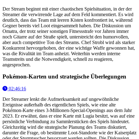
Der Stream beginnt mit einer chaotischen Spielsituation, in der der
Streamer die verwirrende Lage auf dem Feld kommentiert. Es wird
deutlich, dass das Team mit leeren Kisten konfrontiert ist, während
Gegner bereits viel Loot eingesammelt haben. Die Diskussion um
Omatra, der trotz seiner sonstigen Fitnessstrafe vor Jahren immer
noch Gitarre auf der Straße spielt, unterstreicht den humorvollen,
aber auch competitive Ton des Streams. Chef Strobl wird als starker
Konkurrent hervorgehoben, der eine wichtige Waffe gewonnen hat,
was die Rivalität im Team anheizt. Weiterhin werden interne
Teamstreits und die Notwendigkeit, schnell zu reagieren,
angesprochen.
Pokémon-Karten und strategische Überlegungen
02:46:16
Der Streamer lenkt die Aufmerksamkeit auf ungewöhnliche
Ereignisse außerhalb des eigentlichen Spiels, wie eine alte
Pokémon-Karte eines 3-Millionen-Special-Openings aus dem Jahr
2023. Er erwähnt, dass er eine Karte mit Lugia besitzt, was auf eine
persönliche Verbindung zu Sammlerstücken des Spiels hindeutet.
Gleichzeitig wird die strategische Planung des Teams diskutiert,
darunter die Frage, ob bestimmte Loot-Standorte wie der Kaiserplatz
oder der Sturmtaucher bevorzugt werden sollten. Die Diskussion