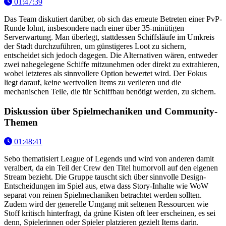
01:47:39
Das Team diskutiert darüber, ob sich das erneute Betreten einer PvP-
Runde lohnt, insbesondere nach einer über 35-minütigen
Serverwartung. Man überlegt, stattdessen Schiffsläufe im Umkreis
der Stadt durchzuführen, um günstigeres Loot zu sichern,
entscheidet sich jedoch dagegen. Die Alternativen wären, entweder
zwei nahegelegene Schiffe mitzunehmen oder direkt zu extrahieren,
wobei letzteres als sinnvollere Option bewertet wird. Der Fokus
liegt darauf, keine wertvollen Items zu verlieren und die
mechanischen Teile, die für Schiffbau benötigt werden, zu sichern.
Diskussion über Spielmechaniken und Community-
Themen
01:48:41
Sebo thematisiert League of Legends und wird von anderen damit
veralbert, da ein Teil der Crew den Titel humorvoll auf den eigenen
Stream bezieht. Die Gruppe tauscht sich über sinnvolle Design-
Entscheidungen im Spiel aus, etwa dass Story-Inhalte wie WoW
separat von reinen Spielmechaniken betrachtet werden sollten.
Zudem wird der generelle Umgang mit seltenen Ressourcen wie
Stoff kritisch hinterfragt, da grüne Kisten oft leer erscheinen, es sei
denn, Spielerinnen oder Spieler platzieren gezielt Items darin.