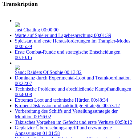
Transkription
Just Chatting
00:00:00
Warte auf Spieler und Lagebesprechung
00:01:39
Spielstart und erste Herausforderungen im Trampler-Modus
00:05:39
Erste Combat-Runde und strategische Entscheidungen
00:10:15
Sand: Raiders Of Sophie
00:13:32
Dominanz durch Experimental-Loot und Teamkoordination
00:22:07
Technische Probleme und abschließende Kampfhandlungen
00:40:08
Extremes Loot und technische Hürden
00:48:34
Kronen-Diskussion und zukünftige Strategie
00:53:12
Vorbereitung des Schiffs und Verteilungsstrategie der
Munition
00:56:02
Taktisches Vorgehen im Gefecht und erste Verluste
00:58:12
Geplatzter Überraschungsangriff und erzwungene
Anpassungen
01:01:58