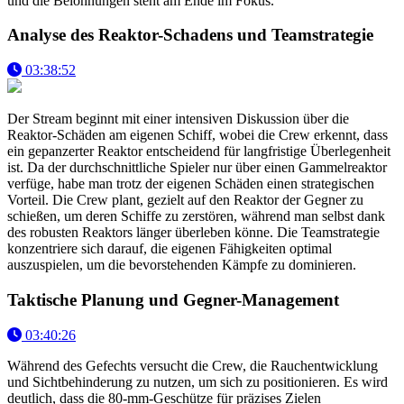
und die Belohnungen steht am Ende im Fokus.
Analyse des Reaktor-Schadens und Teamstrategie
03:38:52
Der Stream beginnt mit einer intensiven Diskussion über die
Reaktor-Schäden am eigenen Schiff, wobei die Crew erkennt, dass
ein gepanzerter Reaktor entscheidend für langfristige Überlegenheit
ist. Da der durchschnittliche Spieler nur über einen Gammelreaktor
verfüge, habe man trotz der eigenen Schäden einen strategischen
Vorteil. Die Crew plant, gezielt auf den Reaktor der Gegner zu
schießen, um deren Schiffe zu zerstören, während man selbst dank
des robusten Reaktors länger überleben könne. Die Teamstrategie
konzentriere sich darauf, die eigenen Fähigkeiten optimal
auszuspielen, um die bevorstehenden Kämpfe zu dominieren.
Taktische Planung und Gegner-Management
03:40:26
Während des Gefechts versucht die Crew, die Rauchentwicklung
und Sichtbehinderung zu nutzen, um sich zu positionieren. Es wird
deutlich, dass die 80-mm-Geschütze für präzises Zielen