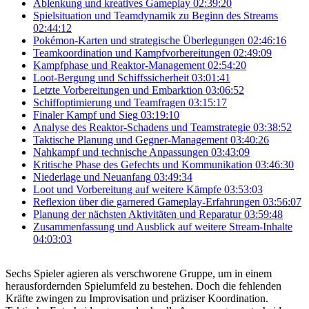
Ablenkung und kreatives Gameplay
02:39:20
Spielsituation und Teamdynamik zu Beginn des Streams
02:44:12
Pokémon-Karten und strategische Überlegungen
02:46:16
Teamkoordination und Kampfvorbereitungen
02:49:09
Kampfphase und Reaktor-Management
02:54:20
Loot-Bergung und Schiffssicherheit
03:01:41
Letzte Vorbereitungen und Embarktion
03:06:52
Schiffoptimierung und Teamfragen
03:15:17
Finaler Kampf und Sieg
03:19:10
Analyse des Reaktor-Schadens und Teamstrategie
03:38:52
Taktische Planung und Gegner-Management
03:40:26
Nahkampf und technische Anpassungen
03:43:09
Kritische Phase des Gefechts und Kommunikation
03:46:30
Niederlage und Neuanfang
03:49:34
Loot und Vorbereitung auf weitere Kämpfe
03:53:03
Reflexion über die garnered Gameplay-Erfahrungen
03:56:07
Planung der nächsten Aktivitäten und Reparatur
03:59:48
Zusammenfassung und Ausblick auf weitere Stream-Inhalte
04:03:03
Sechs Spieler agieren als verschworene Gruppe, um in einem
herausfordernden Spielumfeld zu bestehen. Doch die fehlenden
Kräfte zwingen zu Improvisation und präziser Koordination.