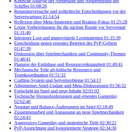
Kritische Analyse der Niederlage und Neubesetzung des
Schiffes
01:08:26
Reparaturversuche und zeitkritische Entscheidungen vor der
Serverwartung
01:14:54
Reflexion über Meta-Strategien und Reaktor-Fokus
01:25:28
Letzte Vorbereitungen für die nächste Runde vor Serverstart
01:31:40
Inferiorer Loot und improvisierte Lootstrategien
01:35:39
Entscheidung gegen erneutes Betreten des PvP-Gebiets
01:47:39
Diskussion über Spielmechaniken und Community-Themen
01:48:41
Planung der Endphase und Ressourcenknappheit
01:49:41
Mechanische Teile als kritische Ressource und
Teamkoordination
01:51:32
Crafting-System und Serverprobleme
01:54:13
Allgemeines Spiel-Update und Meta-Diskussionen
01:56:32
Fortschritt im Spiel und neue Inhalte
02:01:02
Technische Herausforderungen und erneutes Gameplay
02:02:40
Neustart und Balance-Änderungen im Spiel
02:18:49
Zusammenarbeit und Anpassung an neue Spielmechaniken
02:24:43
Aggressives Gameplay und strategische Tiefe
02:30:22
PvP-Ausrichtung und lootorientierte Strategie
02:34:30