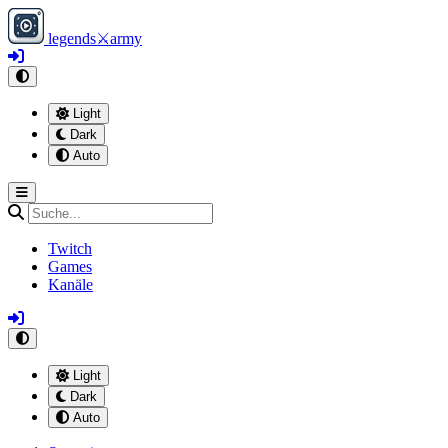
legends
⚔
army
Light
Dark
Auto
Twitch
Games
Kanäle
Light
Dark
Auto