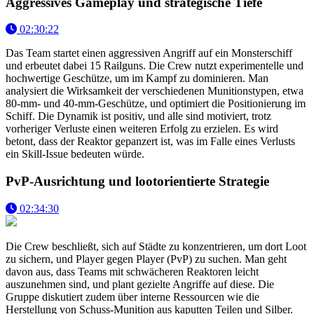
Aggressives Gameplay und strategische Tiefe
02:30:22
Das Team startet einen aggressiven Angriff auf ein Monsterschiff
und erbeutet dabei 15 Railguns. Die Crew nutzt experimentelle und
hochwertige Geschütze, um im Kampf zu dominieren. Man
analysiert die Wirksamkeit der verschiedenen Munitionstypen, etwa
80-mm- und 40-mm-Geschütze, und optimiert die Positionierung im
Schiff. Die Dynamik ist positiv, und alle sind motiviert, trotz
vorheriger Verluste einen weiteren Erfolg zu erzielen. Es wird
betont, dass der Reaktor gepanzert ist, was im Falle eines Verlusts
ein Skill-Issue bedeuten würde.
PvP-Ausrichtung und lootorientierte Strategie
02:34:30
Die Crew beschließt, sich auf Städte zu konzentrieren, um dort Loot
zu sichern, und Player gegen Player (PvP) zu suchen. Man geht
davon aus, dass Teams mit schwächeren Reaktoren leicht
auszunehmen sind, und plant gezielte Angriffe auf diese. Die
Gruppe diskutiert zudem über interne Ressourcen wie die
Herstellung von Schuss-Munition aus kaputten Teilen und Silber.