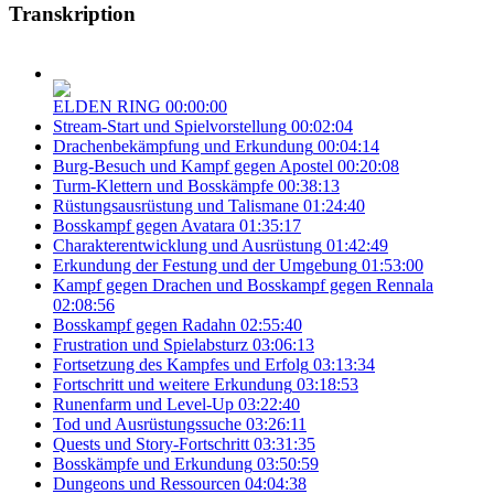
Transkription
ELDEN RING
00:00:00
Stream-Start und Spielvorstellung
00:02:04
Drachenbekämpfung und Erkundung
00:04:14
Burg-Besuch und Kampf gegen Apostel
00:20:08
Turm-Klettern und Bosskämpfe
00:38:13
Rüstungsausrüstung und Talismane
01:24:40
Bosskampf gegen Avatara
01:35:17
Charakterentwicklung und Ausrüstung
01:42:49
Erkundung der Festung und der Umgebung
01:53:00
Kampf gegen Drachen und Bosskampf gegen Rennala
02:08:56
Bosskampf gegen Radahn
02:55:40
Frustration und Spielabsturz
03:06:13
Fortsetzung des Kampfes und Erfolg
03:13:34
Fortschritt und weitere Erkundung
03:18:53
Runenfarm und Level-Up
03:22:40
Tod und Ausrüstungssuche
03:26:11
Quests und Story-Fortschritt
03:31:35
Bosskämpfe und Erkundung
03:50:59
Dungeons und Ressourcen
04:04:38