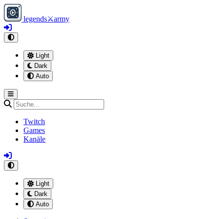
legends
⚔
army
Light
Dark
Auto
Twitch
Games
Kanäle
Light
Dark
Auto