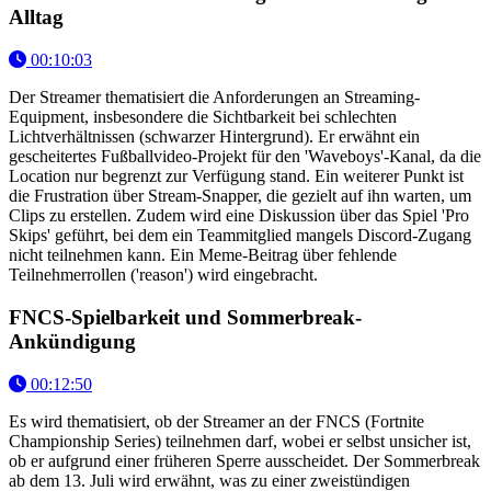
Alltag
00:10:03
Der Streamer thematisiert die Anforderungen an Streaming-
Equipment, insbesondere die Sichtbarkeit bei schlechten
Lichtverhältnissen (schwarzer Hintergrund). Er erwähnt ein
gescheitertes Fußballvideo-Projekt für den 'Waveboys'-Kanal, da die
Location nur begrenzt zur Verfügung stand. Ein weiterer Punkt ist
die Frustration über Stream-Snapper, die gezielt auf ihn warten, um
Clips zu erstellen. Zudem wird eine Diskussion über das Spiel 'Pro
Skips' geführt, bei dem ein Teammitglied mangels Discord-Zugang
nicht teilnehmen kann. Ein Meme-Beitrag über fehlende
Teilnehmerrollen ('reason') wird eingebracht.
FNCS-Spielbarkeit und Sommerbreak-
Ankündigung
00:12:50
Es wird thematisiert, ob der Streamer an der FNCS (Fortnite
Championship Series) teilnehmen darf, wobei er selbst unsicher ist,
ob er aufgrund einer früheren Sperre ausscheidet. Der Sommerbreak
ab dem 13. Juli wird erwähnt, was zu einer zweistündigen