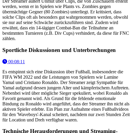
Der Streamer äußert Unmut über Clips, die von Zuschauern erstellt
werden, wenn er in Spielen wie Plants vs. Zombies gegen
übermächtige Gegner (80 Zombies) unterliegt. Er kritisiert, dass
solche Clips oft als besonders gut wahrgenommen werden, obwohl
sie nur auf seine Schwäche zurückzuführen sind. Zudem wird
erwähnt, dass ein 14-tägiger Combat-Ban die Teilnahme an
bestimmten Turnieren (z.B. Div Cups) verhindert, da diese für FNC
zählen.
Sportliche Diskussionen und Unterbrechungen
00:08:11
Es entspinnt sich eine Diskussion über Fußball, insbesondere die
FIFA WM 2022 und die Leistungen von Spielern wie Lamine
Yamal und Cristiano Ronaldo. Der Streamer zeigt Sympathie für
Yamal aufgrund dessen jungem Alter und kämpferischem Auftreten.
Nebenbei wird über mögliche Sieger spekuliert, wobei Ronaldo als
Favorit genannt wird. Als Grund für die fehlende emotionale
Bindung zu Ronaldo wird angeführt, dass der Streamer ihn nicht als
aktiven Spieler erlebte. Ein Plan zur Aufnahme eines Fußballvideos
für den 'Waveboys'-Kanal scheitert, nachdem nur zwei Stunden Zeit
für Location und Dreh verfügbar waren.
Technische Herausforderungen und Streaming-