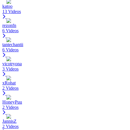
katoo
13 Videos
rezonfn
6 Videos
tantechantii
6 Videos
vicotryona
3 Videos
xRohat
2 Videos
HoneyPuu
2 Videos
JannisZ
2 Videos