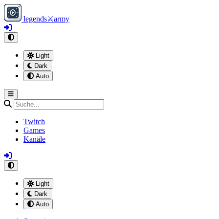
legends
⚔
army
Light
Dark
Auto
Twitch
Games
Kanäle
Light
Dark
Auto