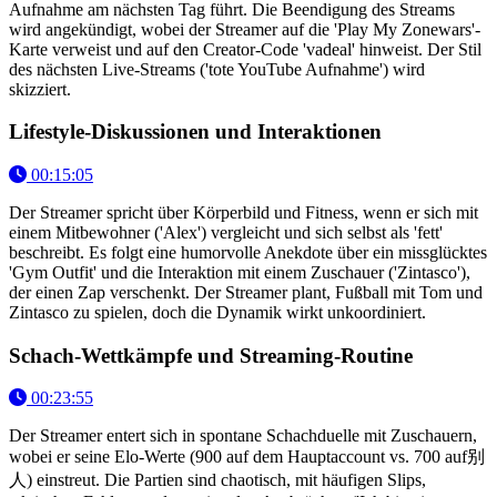
Aufnahme am nächsten Tag führt. Die Beendigung des Streams
wird angekündigt, wobei der Streamer auf die 'Play My Zonewars'-
Karte verweist und auf den Creator-Code 'vadeal' hinweist. Der Stil
des nächsten Live-Streams ('tote YouTube Aufnahme') wird
skizziert.
Lifestyle-Diskussionen und Interaktionen
00:15:05
Der Streamer spricht über Körperbild und Fitness, wenn er sich mit
einem Mitbewohner ('Alex') vergleicht und sich selbst als 'fett'
beschreibt. Es folgt eine humorvolle Anekdote über ein missglücktes
'Gym Outfit' und die Interaktion mit einem Zuschauer ('Zintasco'),
der einen Zap verschenkt. Der Streamer plant, Fußball mit Tom und
Zintasco zu spielen, doch die Dynamik wirkt unkoordiniert.
Schach-Wettkämpfe und Streaming-Routine
00:23:55
Der Streamer entert sich in spontane Schachduelle mit Zuschauern,
wobei er seine Elo-Werte (900 auf dem Hauptaccount vs. 700 auf别
人) einstreut. Die Partien sind chaotisch, mit häufigen Slips,