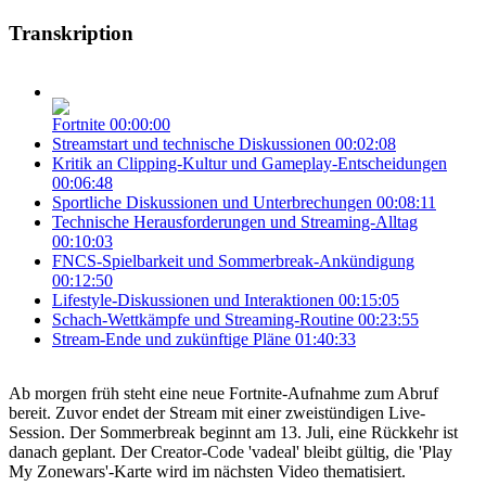
Transkription
Fortnite
00:00:00
Streamstart und technische Diskussionen
00:02:08
Kritik an Clipping-Kultur und Gameplay-Entscheidungen
00:06:48
Sportliche Diskussionen und Unterbrechungen
00:08:11
Technische Herausforderungen und Streaming-Alltag
00:10:03
FNCS-Spielbarkeit und Sommerbreak-Ankündigung
00:12:50
Lifestyle-Diskussionen und Interaktionen
00:15:05
Schach-Wettkämpfe und Streaming-Routine
00:23:55
Stream-Ende und zukünftige Pläne
01:40:33
Ab morgen früh steht eine neue Fortnite-Aufnahme zum Abruf
bereit. Zuvor endet der Stream mit einer zweistündigen Live-
Session. Der Sommerbreak beginnt am 13. Juli, eine Rückkehr ist
danach geplant. Der Creator-Code 'vadeal' bleibt gültig, die 'Play
My Zonewars'-Karte wird im nächsten Video thematisiert.