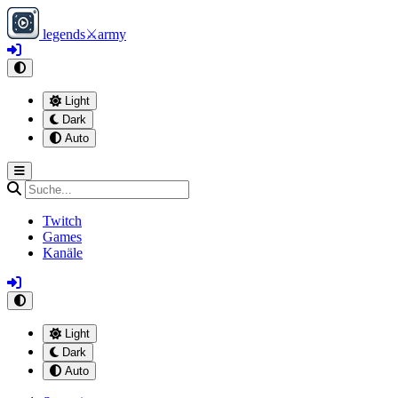
legends
⚔
army
Light
Dark
Auto
Twitch
Games
Kanäle
Light
Dark
Auto