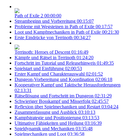
Path of Exile 2
00:00:00
Streambeginn und Vorbereitung
00:15:07
Probleme mit Wegsteinen in Path of Exile
00:17:57
Loot und Kampfmechaniken in Path of Exile
00:21:30
Erste Eindrücke von Terrinoth
00:34:27
Terrinoth: Heroes of Descent
01:16:49
Kämpfe und Rätsel in Terrinoth
01:24:20
Fortschritt im Tutorial und Releasehinweis
01:49:35
Spielstart und Einführung
02:00:53
Erster Kampf und Charakterauswahl
02:01:52
Dungeon-Vorbereitung und Koordination
02:06:18
Kooperativer Kampf und Taktische Herausforderungen
02:13:31
Rätsellösung und Fortschritt im Dungeon
02:31:29
Schwieriger Bosskampf und Misserfolg
02:45:57
Reflexion über Spielmechaniken und Restart
03:04:24
Zusammenfassung und Ausblick
03:10:13
Kampfstrategie und Positionierung
03:13:53
Ultimative Fähigkeiten und Heilung
03:16:39
Spieldynamik und Mechaniken
03:35:48
Spielmechaniken und Loot
03:36:58